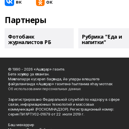
Партнеры
Фотобанк
Рубрика "Еда и
журналистов РБ
напитки"
© 1990 - 2026 «Ашҡаҙар» гәзите.
Бөтә хоҡуҡтар ҙа яҡланған.
Мәҡәләләрҙе күсереп баҫҡанда, йә уларҙы өлөшләтә
файҙаланғанда «Ашҡаҙар» гәзитенә һылтанма яһау мотлаҡ.
Об использовании персональных данных
Зарегистрировано Федеральной службой по надзору в сфере
связи, информационных технологий и массовых
коммуникаций (РОСКОМНАДЗОР). Регистрационный номер:
серия ПИ №ТУ02-01679 от 22 июля 2019 г.
Баш мөхәррир