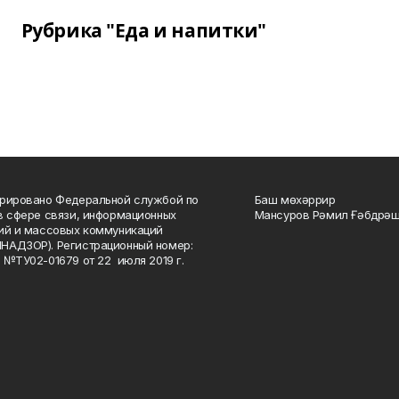
Рубрика "Еда и напитки"
рировано Федеральной службой по
Баш мөхәррир
в сфере связи, информационных
Мансуров Рәмил Ғәбдрәш
ий и массовых коммуникаций
НАДЗОР). Регистрационный номер:
 №ТУ02-01679 от 22 июля 2019 г.