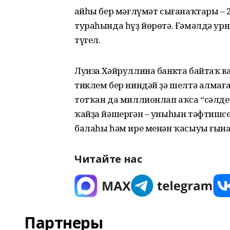
Ҡайһы бер мәғлүмәт сығанаҡтары – 
тураһында һүҙ йөрөтә. Ғәмәлдә урн
түгел.
Луиза Хәйруллина банкта байтаҡ в
тиклем бер ниндәй ҙә шелтә алмаға
тотҡан да миллионлап аҡса “сәлдер
ҡайҙа йәшергән – уныһын тәфтишсе
балаһы һәм ире менән ҡасыуы ғына
Читайте нас
Партнеры