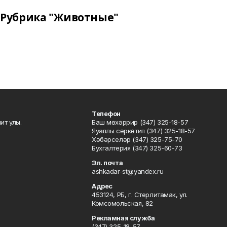
Рубрика "Животные"
Телефон
ит улы.
Баш мөхәррир (347) 325-18-57
Яуаплы сәркәтип (347) 325-18-57
Хәбәрселәр (347) 325-75-70
Бухгалтерия (347) 325-60-73
Эл. почта
ashkadar-st@yandex.ru
Адрес
453124, РБ, г. Стерлитамак, ул.
Комсомольская, 82
Рекламная служба
(347) 325-18-57