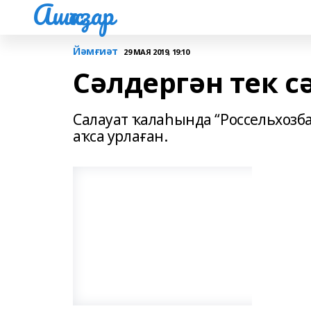
Ашҡаҙар
Йәмғиәт
29 МАЯ 2019, 19:10
Сәлдергән тек с
Салауат ҡалаһында “Россельхозб
аҡса урлаған.