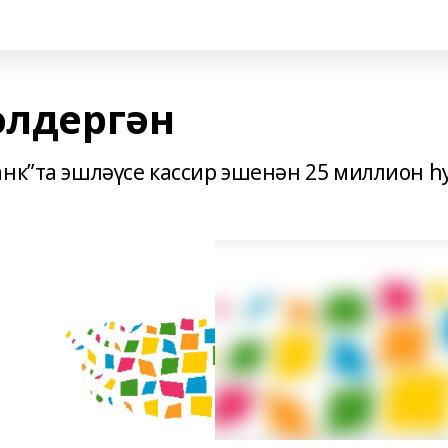
әлдергән
анк”та эшләүсе кассир эшенән 25 миллион һ