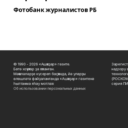
Фотобанк журналистов РБ
© 1990 - 2026 «Ашҡаҙар» гәзите.
Зарегист
Бөтә хоҡуҡтар ҙа яҡланған.
надзору 
Мәҡәләләрҙе күсереп баҫҡанда, йә уларҙы
технолог
өлөшләтә файҙаланғанда «Ашҡаҙар» гәзитенә
(РОСКОМ
һылтанма яһау мотлаҡ.
серия ПИ
Об использовании персональных данных