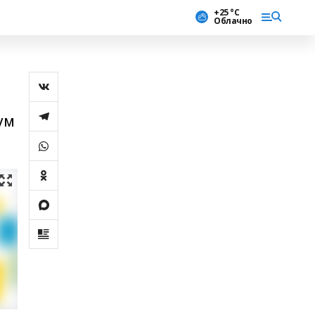
+25 °С
Облачно
ум