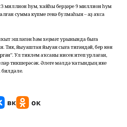
23 миллион һум, ҡайһы берҙәре 9 миллион һум
алған сумма күпме генә булмаһын – аҙ аҡса
аҡыт эшләгән һәм хеҙмәт урынында быға
н. Тик, йыуаштан йыуан сыға тигәндәй, бер көн
гән”. Ул тиклем аҡсаны нисек итеп урлаған,
ләр тикшерәсәк. Әлеге мәлдә ҡатындың ике
 билдәле.