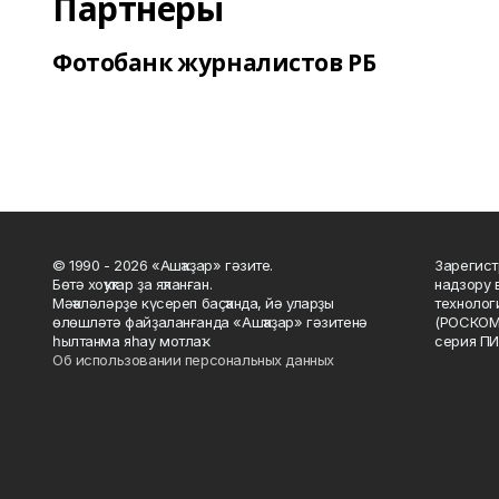
Партнеры
Фотобанк журналистов РБ
© 1990 - 2026 «Ашҡаҙар» гәзите.
Зарегист
Бөтә хоҡуҡтар ҙа яҡланған.
надзору 
Мәҡәләләрҙе күсереп баҫҡанда, йә уларҙы
технолог
өлөшләтә файҙаланғанда «Ашҡаҙар» гәзитенә
(РОСКОМ
һылтанма яһау мотлаҡ.
серия ПИ
Об использовании персональных данных