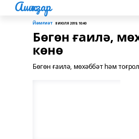
Ашҡаҙар
Йәмғиәт
8 ИЮЛЯ 2019, 10:40
Бөгөн ғаилә, мө
көнө
Бөгөн ғаилә, мөхәббәт һәм тоғро