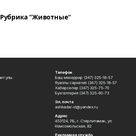
Рубрика "Животные"
Телефон
ит улы.
Баш мөхәррир (347) 325-18-57
Яуаплы сәркәтип (347) 325-18-57
Хәбәрселәр (347) 325-75-70
Бухгалтерия (347) 325-60-73
Эл. почта
ashkadar-st@yandex.ru
Адрес
453124, РБ, г. Стерлитамак, ул.
Комсомольская, 82
Рекламная служба