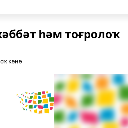
хәббәт һәм тоғролоҡ
лоҡ көнө