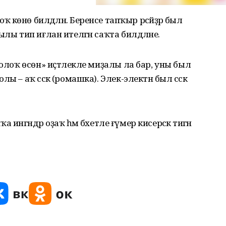
ролоҡ көнө билдәләнә. Беренсе тапҡыр рәсәйҙәр был
лы тип иғлан ителгән саҡта билдәләне.
ролоҡ өсөн» иҫтәлекле миҙалы ла бар, уны был
 – аҡ сәскә (ромашка). Элек-электән был сәскә
а ингәндәр оҙаҡ һәм бәхетле ғүмер кисерәсәк тигән