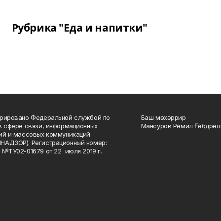
Рубрика "Еда и напитки"
рировано Федеральной службой по
Баш мөхәррир
в сфере связи, информационных
Мансуров Рәмил Ғәбдрәш
ий и массовых коммуникаций
НАДЗОР). Регистрационный номер:
 №ТУ02-01679 от 22 июля 2019 г.