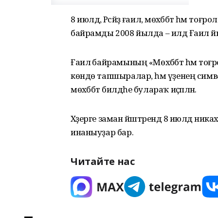
8 июлдә, Рәсәйҙә ғаилә, мөхәббәт һәм тоғ
байрамды 2008 йылда – илдә Ғаилә йы
Ғаилә байрамының «Мөхәббәт һәм тоғ
көндө тапшыралар, һәм үҙенең символы
мөхәббәт билдәһе булараҡ иҫәпләнә.
Хәҙерге заман йәштәрендә 8 июлдә никахҡ
инаныуҙар бар.
Читайте нас