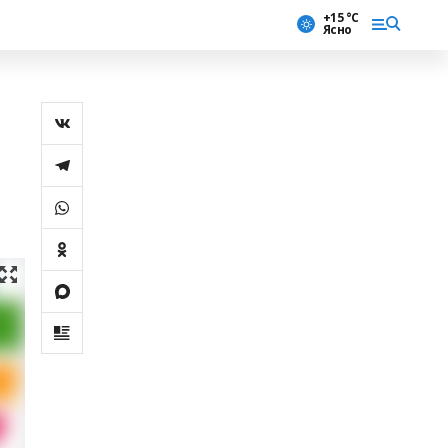
+15 °С
Ясно