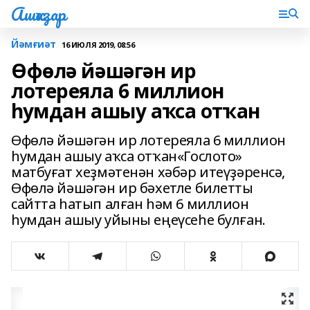
Ашҡаҙар
Йәмғиәт
16 ИЮЛЯ 2019, 08:56
Өфөлә йәшәгән ир
лотереяла 6 миллион
һумдан ашыу аҡса отҡан
Өфөлә йәшәгән ир лотереяла 6 миллион
һумдан ашыу аҡса отҡан«Гослото»
матбуғат хеҙмәтенән хәбәр итеүҙәренсә,
Өфөлә йәшәгән ир бәхетле билетты
сайтта һатып алған һәм 6 миллион
һумдан ашыу уйыны еңеүсеһе булған.