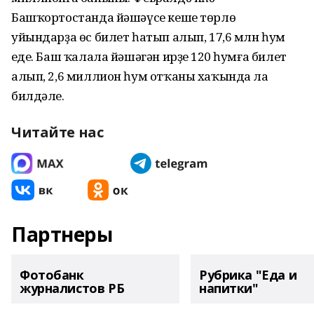
Башҡортостанда йәшәүсе кеше төрлө
уйындарҙа өс билет һатып алып, 17,6 млн һум
еңде. Баш ҡалала йәшәгән ирҙең 120 һумға билет
алып, 2,6 миллион һум отҡаны хаҡында ла
билдәле.
Читайте нас
Партнеры
Фотобанк
Рубрика "Еда и
журналистов РБ
напитки"