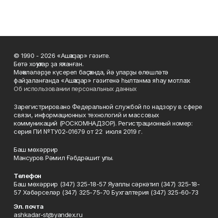
© 1990 - 2026 «Ашҡаҙар» гәзите.
Бөтә хоҡуҡтар ҙа яҡланған.
Мәҡәләләрҙе күсереп баҫҡанда, йә уларҙы өлөшләтә
файҙаланғанда «Ашҡаҙар» гәзитенә һылтанма яһау мотлаҡ.
Об использовании персональных данных
Зарегистрировано Федеральной службой по надзору в сфере
связи, информационных технологий и массовых
коммуникаций (РОСКОМНАДЗОР). Регистрационный номер:
серия ПИ №ТУ02-01679 от 22 июля 2019 г.
Баш мөхәррир
Мансуров Рәмил Ғәбдрәшит улы.
Телефон
Баш мөхәррир (347) 325-18-57 Яуаплы сәркәтип (347) 325-18-
57 Хәбәрселәр (347) 325-75-70 Бухгалтерия (347) 325-60-73
Эл. почта
ashkadar-st@yandex.ru