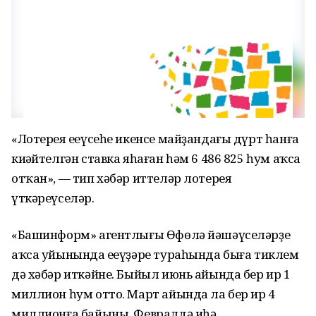
«Лотерея еңеүсеһе икенсе майҙандағы дүрт һанға
киңәйтелгән ставка яһаған һәм 6 486 825 һум аҡса
отҡан», — тип хәбәр иттеләр лотерея
үткәреүселәр.
«Башинформ» агентлығы Өфөлә йәшәүселәрҙең
аҡса уйынында еңеүҙәре тураһында быға тиклем
дә хәбәр иткәйне. Быйыл июнь айында бер ир 1
миллион һум отто. Март айында ла бер ир 4
миллионға байыны. Февралдә иһә