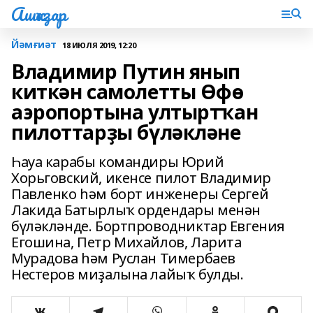
Ашҡаҙар
Йәмғиәт
18 ИЮЛЯ 2019, 12:20
Владимир Путин янып
киткән самолетты Өфө
аэропортына ултыртҡан
пилоттарҙы бүләкләне
Һауа карабы командиры Юрий
Хорьговский, икенсе пилот Владимир
Павленко һәм борт инженеры Сергей
Лакида Батырлыҡ ордендары менән
бүләкләнде. Бортпроводниктар Евгения
Егошина, Петр Михайлов, Ларита
Мурадова һәм Руслан Тимербаев
Нестеров миҙалына лайыҡ булды.