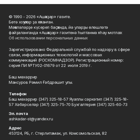
© 1990 - 2026 «Ашҡаҙар» гәзите.
Бөтә хоҡуҡтар ҙа яҡланған.
Мәҡәләләрҙе күсереп баҫҡанда, йә уларҙы өлөшләтә
файҙаланғанда «Ашҡаҙар» гәзитенә һылтанма яһау мотлаҡ.
Об использовании персональных данных
Зарегистрировано Федеральной службой по надзору в сфере
связи, информационных технологий и массовых
коммуникаций (РОСКОМНАДЗОР). Регистрационный номер:
серия ПИ №ТУ02-01679 от 22 июля 2019 г.
Баш мөхәррир
Мансуров Рәмил Ғәбдрәшит улы.
Телефон
Баш мөхәррир (347) 325-18-57 Яуаплы сәркәтип (347) 325-18-
57 Хәбәрселәр (347) 325-75-70 Бухгалтерия (347) 325-60-73
Эл. почта
ashkadar-st@yandex.ru
Адрес
453124, РБ, г. Стерлитамак, ул. Комсомольская, 82