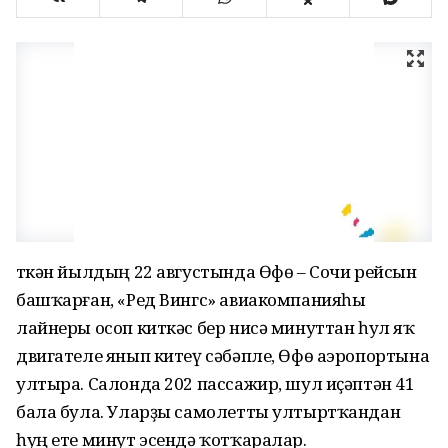
Үткән йылдың 22 августында Өфө – Сочи рейсын
башҡарған, «Ред Вингс» авиакомпанияһы
лайнеры осоп киткәс бер нисә минуттан һул яҡ
двигателе янып китеү сәбәпле, Өфө аэропортына
ултыра. Салонда 202 пассажир, шул иҫәптән 41
бала була. Уларҙы самолетты ултыртҡандан
һуң ете минут эсендә ҡотҡаралар.