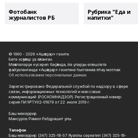
Фотобанк
Рубрика "Еда и
журналистов РБ
напитки"
© 1990 - 2026 «Ашҡаҙар» гәзите.
Бөтә хоҡуҡтар ҙа яҡланған.
Мәҡәләләрҙе күсереп баҫҡанда, йә уларҙы өлөшләтә
файҙаланғанда «Ашҡаҙар» гәзитенә һылтанма яһау мотлаҡ.
Об использовании персональных данных
Зарегистрировано Федеральной службой по надзору в сфере
связи, информационных технологий и массовых
коммуникаций (РОСКОМНАДЗОР). Регистрационный номер:
серия ПИ №ТУ02-01679 от 22 июля 2019 г.
Баш мөхәррир
Мансуров Рәмил Ғәбдрәшит улы.
Телефон
Баш мөхәррир (347) 325-18-57 Яуаплы сәркәтип (347) 325-18-