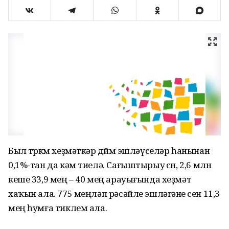
Был төркөм хеҙмәткәр дөйөм эшләүселәр һанынан
0,1%-тан да кәм тиелә. Сағыштырыу өсөн, 2,6 млн
кеше 33,9 мең – 40 мең арауығында хеҙмәт
хаҡын ала. 775 меңләп рәсәйле эшләгәне өсен 11,3
мең һумға тиклем ала.