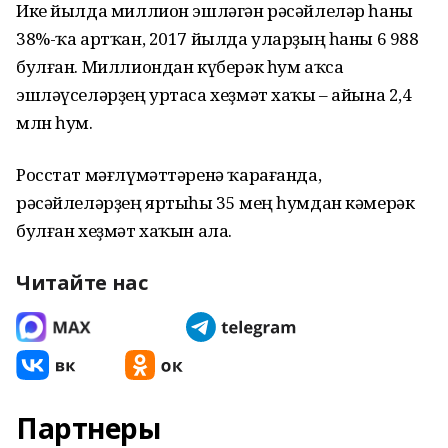
Ике йылда миллион эшләгән рәсәйлеләр һаны
38%-ҡа артҡан, 2017 йылда уларҙың һаны 6 988
булған. Миллиондан күберәк һум аҡса
эшләүселәрҙең уртаса хеҙмәт хаҡы – айына 2,4
млн һум.
Росстат мәғлүмәттәренә ҡарағанда,
рәсәйлеләрҙең яртыһы 35 мең һумдан кәмерәк
булған хеҙмәт хаҡын ала.
Читайте нас
Партнеры