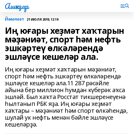
Ашҡаҙар
Йәмғиәт
21 ИЮЛЯ 2019, 12:19
Иң юғары хеҙмәт хаҡтарын
мәҙәниәт, спорт һәм нефть
эшкәртеү өлкәләрендә
эшләүсе кешеләр ала.
Иң юғары хеҙмәт хаҡтарын мәҙәниәт,
спорт һәм нефть эшкәртеү өлкәләрендә
эшләүсе кешеләр ала.11 287 рәсәйле
айына бер миллион һумдан күберәк аҡса
эшләй. Был хаҡта Росстат тикшеренеүенә
һылтанып РБК яҙа. Иң юғары хеҙмәт
хаҡтары – мәҙәниәт һәм спорт өлкәһендә,
шулай ук нефть менән бәйле эшләүсе
кешеләрҙә.