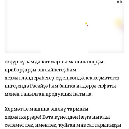
Һеҙ ҙур күләмдә ҡатмарлы машиналарҙы,
приборҙарҙы эшләйһегеҙ һәм
хеҙмәтләндерәһегеҙ. Һеҙҙең көндәлек хеҙмәтегеҙ
нигеҙендә Рәсәйҙә һәм башҡа илдәрҙә сифаты
менән танылған продукция һатыла.
Хөрмәтле машина эшләү тармағы
хеҙмәткәрҙәре! Бөтә күңелдән һеҙгә ныҡлы
сәләмәтлек, именлек, ҡуйған маҡсаттарығыҙҙы