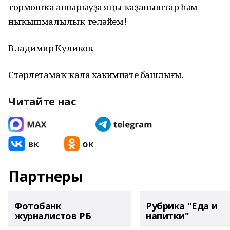
тормошҡа ашырыуҙа яңы ҡаҙаныштар һәм
ныҡышмалылыҡ теләйем!
Владимир Куликов,
Стәрлетамаҡ ҡала хакимиәте башлығы.
Читайте нас
Партнеры
Фотобанк
Рубрика "Еда и
журналистов РБ
напитки"