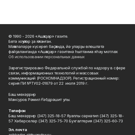
© 1990 - 2026 «Ашҡаҙар» гәзите.
Бөтә хоҡуҡтар ҙа яҡланған.
Мәҡәләләрҙе күсереп баҫҡанда, йә уларҙы өлөшләтә
файҙаланғанда «Ашҡаҙар» гәзитенә һылтанма яһау мотлаҡ.
Об использовании персональных данных
Зарегистрировано Федеральной службой по надзору в сфере
связи, информационных технологий и массовых
коммуникаций (РОСКОМНАДЗОР). Регистрационный номер:
серия ПИ №ТУ02-01679 от 22 июля 2019 г.
Баш мөхәррир
Мансуров Рәмил Ғәбдрәшит улы.
Телефон
Баш мөхәррир (347) 325-18-57 Яуаплы сәркәтип (347) 325-18-
57 Хәбәрселәр (347) 325-75-70 Бухгалтерия (347) 325-60-73
Эл. почта
ashkadar-st@yandex.ru