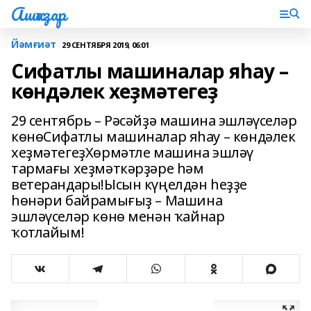
Ашҡаҙар
Йәмғиәт
29 СЕНТЯБРЯ 2019, 06:01
Сифатлы машиналар яһау –
көндәлек хеҙмәтегеҙ
29 сентябрь – Рәсәйҙә машина эшләүселәр
көнөСифатлы машиналар яһау – көндәлек
хеҙмәтегеҙХөрмәтле машина эшләү
тармағы хеҙмәткәрҙәре һәм
ветерандары!Ысын күңелдән һеҙҙе
һөнәри байрамығыҙ – Машина
эшләүселәр көнө менән ҡайнар
ҡотлайым!