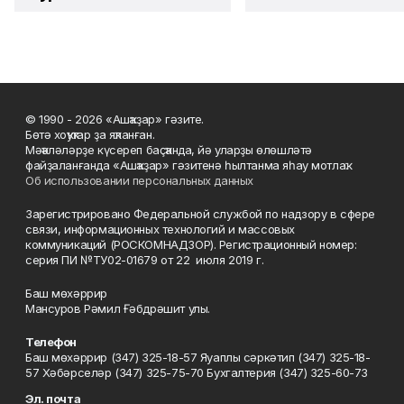
© 1990 - 2026 «Ашҡаҙар» гәзите.
Бөтә хоҡуҡтар ҙа яҡланған.
Мәҡәләләрҙе күсереп баҫҡанда, йә уларҙы өлөшләтә
файҙаланғанда «Ашҡаҙар» гәзитенә һылтанма яһау мотлаҡ.
Об использовании персональных данных
Зарегистрировано Федеральной службой по надзору в сфере
связи, информационных технологий и массовых
коммуникаций (РОСКОМНАДЗОР). Регистрационный номер:
серия ПИ №ТУ02-01679 от 22 июля 2019 г.
Баш мөхәррир
Мансуров Рәмил Ғәбдрәшит улы.
Телефон
Баш мөхәррир (347) 325-18-57 Яуаплы сәркәтип (347) 325-18-
57 Хәбәрселәр (347) 325-75-70 Бухгалтерия (347) 325-60-73
Эл. почта