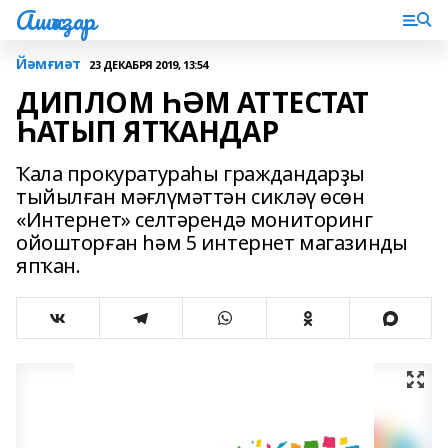
Ашҡаҙар
Йәмғиәт
23 ДЕКАБРЯ 2019, 13:54
ДИПЛОМ ҺӘМ АТТЕСТАТ
ҺАТЫП ЯТҠАНДАР
Ҡала прокуратураһы граждандарҙы
тыйылған мәғлүмәттән сикләү өсөн
«Интернет» селтәрендә мониторинг
ойошторған һәм 5 интернет магазинды
япҡан.