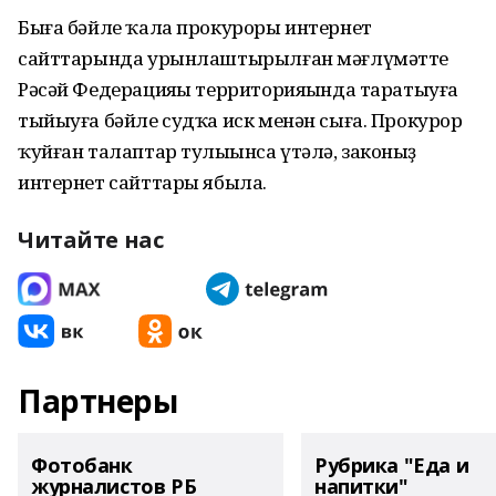
Быға бәйле ҡала прокуроры интернет
сайттарында урынлаштырылған мәғлүмәтте
Рәсәй Федерацияһы территорияһында таратыуға
тыйыуға бәйле судҡа иск менән сыға. Прокурор
ҡуйған талаптар тулыһынса үтәлә, законһыҙ
интернет сайттары ябыла.
Читайте нас
Партнеры
Фотобанк
Рубрика "Еда и
журналистов РБ
напитки"