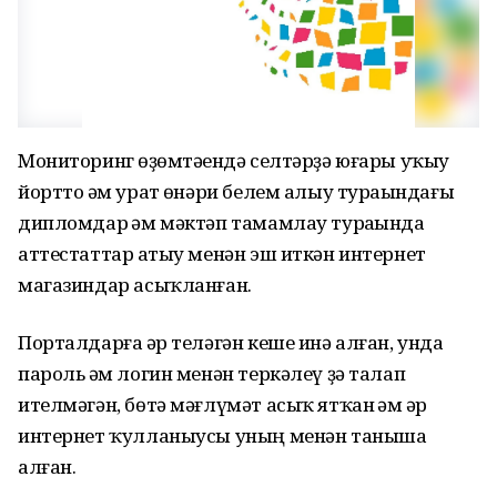
Мониторинг һөҙөмтәһендә селтәрҙә юғары уҡыу
йортто һәм урат һөнәри белем алыу тураһындағы
дипломдар һәм мәктәп тамамлау тураһында
аттестаттар һатыу менән эш иткән интернет
магазиндар асыҡланған.
Порталдарға һәр теләгән кеше инә алған, унда
пароль һәм логин менән теркәлеү ҙә талап
ителмәгән, бөтә мәғлүмәт асыҡ ятҡан һәм һәр
интернет ҡулланыусы уның менән таныша
алған.