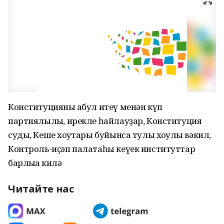
Конституцияны ҡабул итеү менән күп
партиялылыҡ, ирекле һайлауҙар, Конституция
суды, Кеше хоҡуҡтары буйынса тулы хоҡуҡлы вәкил,
Контроль-иҫәп палатаһы кеүек институттар
барлыҡҡа килә
Читайте нас