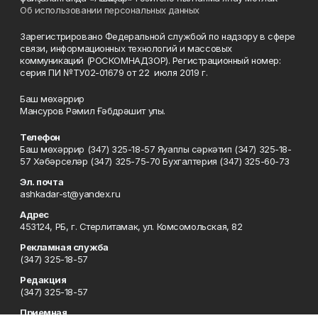
Об использовании персональных данных
Зарегистрировано Федеральной службой по надзору в сфере
связи, информационных технологий и массовых
коммуникаций (РОСКОМНАДЗОР). Регистрационный номер:
серия ПИ №ТУ02-01679 от 22 июля 2019 г.
Баш мөхәррир
Мансуров Рәмил Ғәбдрәшит улы.
Телефон
Баш мөхәррир (347) 325-18-57 Яуаплы сәркәтип (347) 325-18-
57 Хәбәрселәр (347) 325-75-70 Бухгалтерия (347) 325-60-73
Эл. почта
ashkadar-st@yandex.ru
Адрес
453124, РБ, г. Стерлитамак, ул. Комсомольская, 82
Рекламная служба
(347) 325-18-57
Редакция
(347) 325-18-57
Приемная