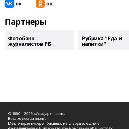
Партнеры
Фотобанк
Рубрика "Еда и
журналистов РБ
напитки"
© 1990 - 2026 «Ашҡаҙар» гәзите.
Бөтә хоҡуҡтар ҙа яҡланған.
Мәҡәләләрҙе күсереп баҫҡанда, йә уларҙы өлөшләтә
файҙаланғанда «Ашҡаҙар» гәзитенә һылтанма яһау мотлаҡ.