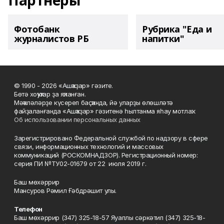
Партнеры
Фотобанк
Рубрика "Еда и
журналистов РБ
напитки"
© 1990 - 2026 «Ашҡаҙар» гәзите.
Бөтә хоҡуҡтар ҙа яҡланған.
Мәҡәләләрҙе күсереп баҫҡанда, йә уларҙы өлөшләтә
файҙаланғанда «Ашҡаҙар» гәзитенә һылтанма яһау мотлаҡ.
Об использовании персональных данных
Зарегистрировано Федеральной службой по надзору в сфере
связи, информационных технологий и массовых
коммуникаций (РОСКОМНАДЗОР). Регистрационный номер:
серия ПИ №ТУ02-01679 от 22 июля 2019 г.
Баш мөхәррир
Мансуров Рәмил Ғәбдрәшит улы.
Телефон
Баш мөхәррир (347) 325-18-57 Яуаплы сәркәтип (347) 325-18-