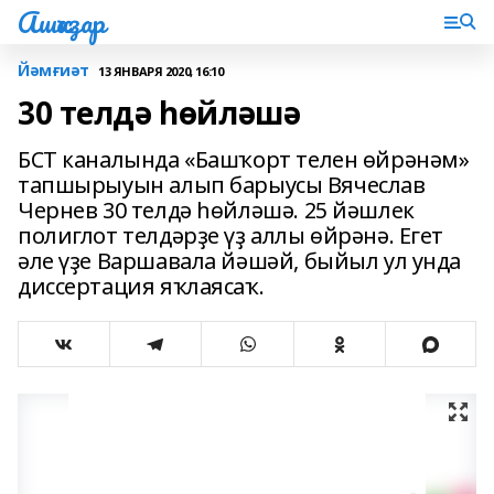
Ашҡаҙар
Йәмғиәт
13 ЯНВАРЯ 2020, 16:10
30 телдә һөйләшә
БСТ каналында «Башҡорт телен өйрәнәм»
тапшырыуын алып барыусы Вячеслав
Чернев 30 телдә һөйләшә. 25 йәшлек
полиглот телдәрҙе үҙ аллы өйрәнә. Егет
әле үҙе Варшавала йәшәй, быйыл ул унда
диссертация яҡлаясаҡ.