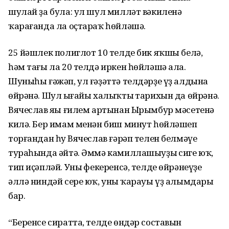
шулай ҙа була: ул шул милләт вәкиленә
ҡарағанда ла оҫтараҡ һөйләшә.
25 йәшлек полиглот 10 телде бик яҡшы белә,
һәм тағы ла 20 телдә иркен һөйләшә ала.
Шуныһы ғәжәп, ул ғәҙәттә телдәрҙе үҙ алдына
өйрәнә. Шул ыңғайы халыҡтың тарихын да өйрәнә.
Вячеслав яңы ғилем артынан Ырымбур мәсетенә
килә. Бер имам менән биш минут һөйләшеп
торғандан һуң Вячеслав ғәрәп телен белмәүе
тураһында әйтә. Әммә камиллашыуҙың сиге юҡ,
тип иҫәпләй. Уның фекеренсә, телде өйрәнеүҙең
әллә ниндәй сере юҡ, уның ҡарауы үҙ алымдары
бар.
“Беренсе сиратта, телде өндәр составын