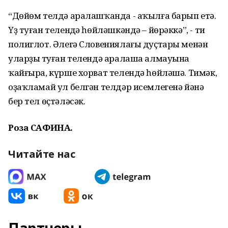
“Дөйөм телдә аралашҡанда - аҡылға барып етә.
Үҙ туған теленңдә һөйләшкәндә – йөрәккә”, - ти
полиглот. Әлегә Словениялағы дуҫтары менән
уларҙың туған телендә аралаша алмауына
ҡайғыра, күрше хорват телендә һөйләшә. Тимәк,
оҙаҡламай ул белгән телдәр исемлегенә йәнә
бер тел өҫтәләсәк.
Роза САФИНА.
Читайте нас