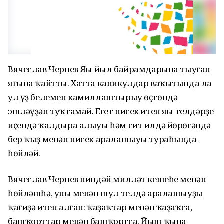
Вячеслав Чернев Яңы йыл байрамдарына тыуған
яғына ҡайтты. Хатта каникулдар ваҡытында ла
ул үҙ белемен камиллаштырыу өҫтөндә
эшләүҙән туҡтамай. Егет нисек итеп яңы телдәрҙе
иҫендә ҡалдыра алыуы һәм сит илдә йөрөгәндә
бер ҡыҙ менән нисек аралашыуы тураһында
һөйләй.
Вячеслав Чернев ниндәй милләт кешеһе менән
һөйләшһә, уның менән шул телдә аралашыуҙы
ҡағиҙә итеп алған: ҡаҙаҡтар менән ҡаҙаҡса,
башҡорттар менән башҡортса. Йыш ҡына