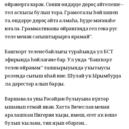
өйрәнергә кәрәк. Сөнки өндәрҙең дөрөҫ әйтелеше –
тел асҡысы булып тора. Грамоталы һөйләшеп
тә, өндәрҙе дөрөҫ әйтә алмаһаң, һүҙҙең мәғәнәһе
юғала. Грамматиканы өйрәнгәндә гел генә рус
теле менән сағыштырырға ярамай”.
Башҡорт теленең байлығы тураһында ул БСТ
эфирында һөйләгәне бар. Ул унда “Башҡорт
телен өйрәнәм” тапшырыуында уҡытыусы
ролендә сығыш яһай ине. Шулай уҡ Ырымбурҙа
ла дәрестәр алып барҙы.
Варшавала уның Рәсәйҙән булыуына күптәр
ышанып етмәй икән. Хатта Вячеслав менән
аралашҡан Нигерия ҡыҙы, имеш, егет аҡ кеше
булып ҡылана, тип яҙып ебәргән...