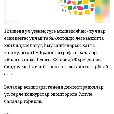
12 йәшендә ул үҙенең тәүге асышын яһай - ҡулдар
өсөн йөҙгөс уйлап таба. Әйткәндәй, әлеге ваҡытта
киң билдәле батут, һыу саңғыларын, хатта
калькулятор һәм Брайль штрифын балалар
уйлап сығара. Педагог Флорида Фәхретдинова
билдәләүенсә, һәләтле баланы һәләтле ғаилә генә тәрбиәләй
ала.
Балалар асыштары көнөндә демонстрациялар
үтә, төрлө конкурстар ойошторола, һәләтле
балалар тәбрикләнә.