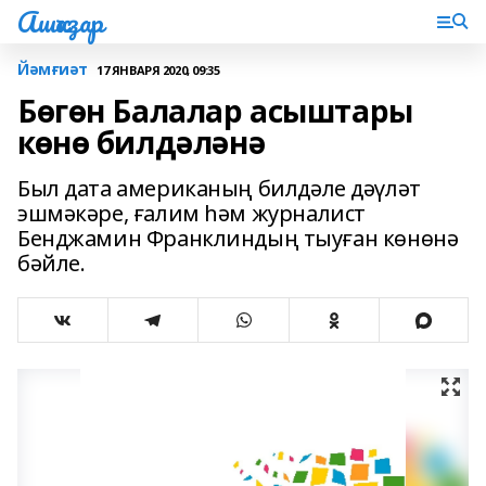
Ашҡаҙар
Йәмғиәт
17 ЯНВАРЯ 2020, 09:35
Бөгөн Балалар асыштары
көнө билдәләнә
Был дата американың билдәле дәүләт
эшмәкәре, ғалим һәм журналист
Бенджамин Франклиндың тыуған көнөнә
бәйле.