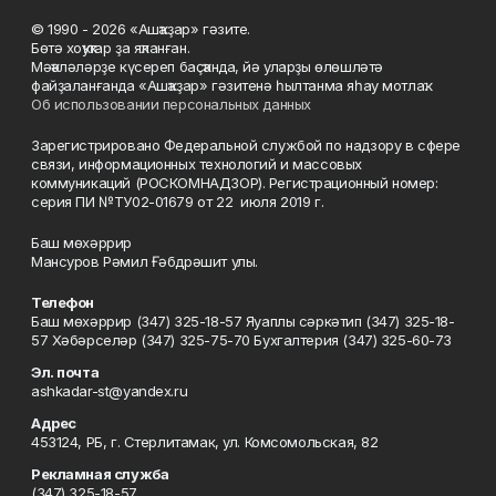
© 1990 - 2026 «Ашҡаҙар» гәзите.
Бөтә хоҡуҡтар ҙа яҡланған.
Мәҡәләләрҙе күсереп баҫҡанда, йә уларҙы өлөшләтә
файҙаланғанда «Ашҡаҙар» гәзитенә һылтанма яһау мотлаҡ.
Об использовании персональных данных
Зарегистрировано Федеральной службой по надзору в сфере
связи, информационных технологий и массовых
коммуникаций (РОСКОМНАДЗОР). Регистрационный номер:
серия ПИ №ТУ02-01679 от 22 июля 2019 г.
Баш мөхәррир
Мансуров Рәмил Ғәбдрәшит улы.
Телефон
Баш мөхәррир (347) 325-18-57 Яуаплы сәркәтип (347) 325-18-
57 Хәбәрселәр (347) 325-75-70 Бухгалтерия (347) 325-60-73
Эл. почта
ashkadar-st@yandex.ru
Адрес
453124, РБ, г. Стерлитамак, ул. Комсомольская, 82
Рекламная служба
(347) 325-18-57