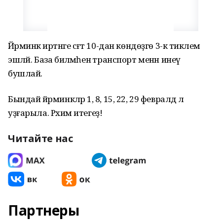
Йәрминкә иртәнге сәғәт 10-дан көндөҙгө 3-кә тиклем
эшләй. База биләмәһенә транспорт менән инеү
бушлай.
Бындай йәрминкәләр 1, 8, 15, 22, 29 февралдә лә
уҙғарыла. Рәхим итегеҙ!
Читайте нас
Партнеры