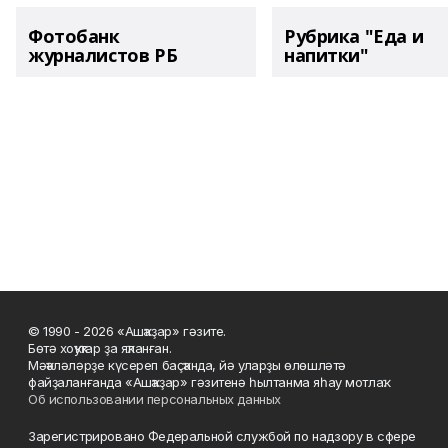
Фотобанк
Рубрика "Еда и
журналистов РБ
напитки"
© 1990 - 2026 «Ашҡаҙар» гәзите.
Бөтә хоҡуҡтар ҙа яҡланған.
Мәҡәләләрҙе күсереп баҫҡанда, йә уларҙы өлөшләтә
файҙаланғанда «Ашҡаҙар» гәзитенә һылтанма яһау мотлаҡ.
Об использовании персональных данных
Зарегистрировано Федеральной службой по надзору в сфере