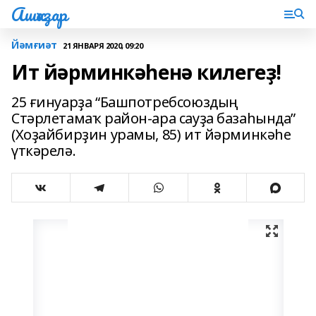
Ашҡаҙар
Йәмғиәт
21 ЯНВАРЯ 2020, 09:20
Ит йәрминкәһенә килегеҙ!
25 ғинуарҙа “Башпотребсоюздың
Стәрлетамаҡ район-ара сауҙа базаһында”
(Хоҙайбирҙин урамы, 85) ит йәрминкәһе
үткәрелә.