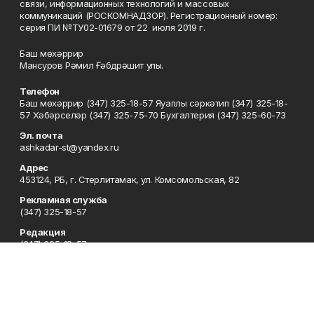
связи, информационных технологий и массовых
коммуникаций (РОСКОМНАДЗОР). Регистрационный номер:
серия ПИ №ТУ02-01679 от 22 июля 2019 г.
Баш мөхәррир
Мансуров Рәмил Ғәбдрәшит улы.
Телефон
Баш мөхәррир (347) 325-18-57 Яуаплы сәркәтип (347) 325-18-
57 Хәбәрселәр (347) 325-75-70 Бухгалтерия (347) 325-60-73
Эл. почта
ashkadar-st@yandex.ru
Адрес
453124, РБ, г. Стерлитамак, ул. Комсомольская, 82
Рекламная служба
(347) 325-18-57
Редакция
(347) 325-18-57
Приемная
(347) 325-18-57
Сотрудничество
(347) 325-18-57