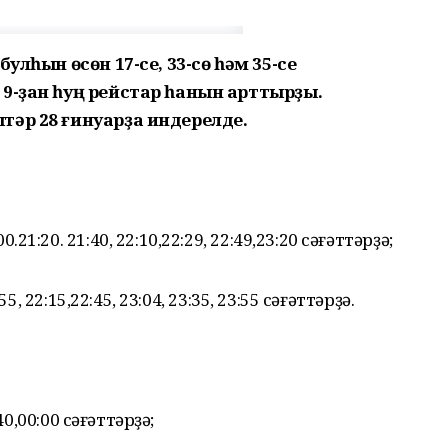
улһын өсөн 17-се, 33-сө һәм 35-се
9-ҙан һуң рейстар һанын арттырҙы.
тәр 28 ғинуарҙа индерелде.
:20. 21:40, 22:10,22:29, 22:49,23:20 сәғәттәрҙә;
, 22:15,22:45, 23:04, 23:35, 23:55 сәғәттәрҙә.
40,00:00 сәғәттәрҙә;