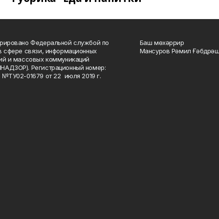
рировано Федеральной службой по
Баш мөхәррир
в сфере связи, информационных
Мансуров Рәмил Ғәбдрәш
ий и массовых коммуникаций
НАДЗОР). Регистрационный номер:
 №ТУ02-01679 от 22 июля 2019 г.