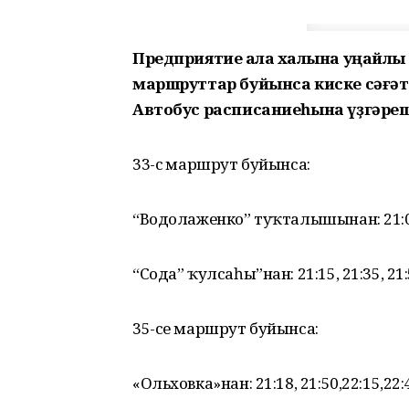
Предприятие ҡала халҡына уңайлы б
маршруттар буйынса киске сәғәт 
Автобус расписаниеһына үҙгәреш
33-сө маршрут буйынса:
“Водолаженко” туҡталышынан: 21:00.21
“Сода” ҡулсаһы”нан: 21:15, 21:35, 21:55
35-се маршрут буйынса:
«Ольховка»нан: 21:18, 21:50,22:15,22: