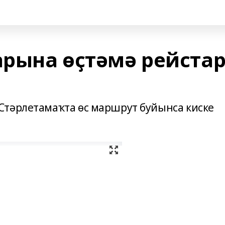
рына өҫтәмә рейста
Стәрлетамаҡта өс маршрут буйынса киске