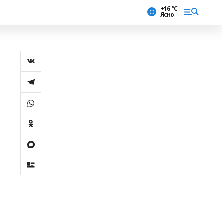
+16 °С
Ясно
р