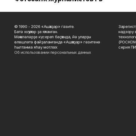
© 1990 - 2026 «Ашҡаҙар» гәзите.
Зарегист
Бөтә хоҡуҡтар ҙа яҡланған.
надзору 
Мәҡәләләрҙе күсереп баҫҡанда, йә уларҙы
технолог
өлөшләтә файҙаланғанда «Ашҡаҙар» гәзитенә
(РОСКОМ
һылтанма яһау мотлаҡ.
серия ПИ
Об использовании персональных данных