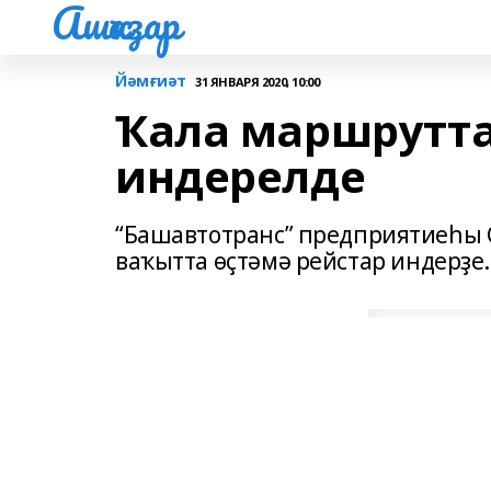
Ашҡаҙар
Йәмғиәт
31 ЯНВАРЯ 2020, 10:00
Ҡала маршрутта
индерелде
“Башавтотранс” предприятиеһы 
ваҡытта өҫтәмә рейстар индерҙе.