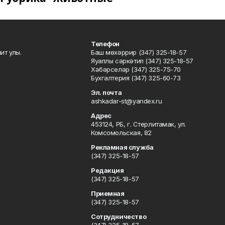
Телефон
ит улы.
Баш мөхәррир (347) 325-18-57
Яуаплы сәркәтип (347) 325-18-57
Хәбәрселәр (347) 325-75-70
Бухгалтерия (347) 325-60-73
Эл. почта
ashkadar-st@yandex.ru
Адрес
453124, РБ, г. Стерлитамак, ул.
Комсомольская, 82
Рекламная служба
(347) 325-18-57
Редакция
(347) 325-18-57
Приемная
(347) 325-18-57
Сотрудничество