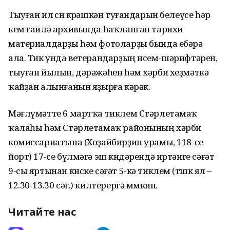
Тыуған ил өсөн көрәшкән туғандарын белеүсе һәр
кем ғаилә архивында һаҡланған тарихи
материалдарҙы һәм фотоларҙы бында ебәрә
ала. Тик унда ветерандарҙың исем-шәрифтәрен,
тыуған йылын, дәрәжәһен һәм хәрби хеҙмәткә
ҡайҙан алынғанын яҙырға кәрәк.
Мәғлүмәтте 6 мартҡа тиклем Стәрлетамаҡ
ҡалаһы һәм Стәрлетамаҡ районының хәрби
комиссариатына (Хоҙайбирҙин урамы, 118-се
йорт) 17-се бүлмәгә эш көндәрендә иртәнге сәғәт
9-сы яртынан киске сәғәт 5-кә тиклем (төшкө ял –
12.30-13.30 сәғ.) килтерергә мөмкин.
Читайте нас