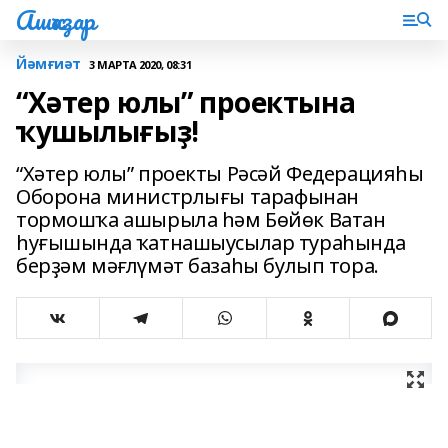
Ашҡаҙар
Йәмғиәт
3 МАРТА 2020, 08:31
“Хәтер юлы” проектына
ҡушылығыҙ!
“Хәтер юлы” проекты Рәсәй Федерацияһы
Оборона министрлығы тарафынан
тормошҡа ашырыла һәм Бөйөк Ватан
һуғышында ҡатнашыусылар тураһында
берҙәм мәғлүмәт базаһы булып тора.