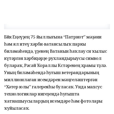
Бөйөк Еңеүҙең 75 йыллығына “Патриот” мәҙәни
һәм ял итеү хәрби-ватансылыҡ паркы
биләмәһендә, үҙенең Ватанын һаҡлау өсөн ҡылыс
күтәргән хәрбиҙәрҙе рухландырыусы символ
булараҡ, Рәсәй Ҡораллы Көстәренең храмы төҙөлә.
Уның биләмәһендә һуғыш ветерандарының
миллионлаған исемдәрен мәңгеләштергән
“Хәтер юлы” галереяһы буласаҡ. Унда махсус
технологиялар нигеҙендә һуғышта
ҡатнашыусыларҙың исемдәре һәм фотолары
ҡуйыласаҡ.