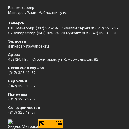
Баш мөхәррир
Мансуров Рәмил Ғәбдрәшит улы.
Телефон
Баш мөхәррир (347) 325-18-57 Яуаплы сәркәтип (347) 325-18-
57 Хәбәрселәр (347) 325-75-70 Бухгалтерия (347) 325-60-73
Эл. почта
ashkadar-st@yandex.ru
Адрес
453124, РБ, г. Стерлитамак, ул. Комсомольская, 82
Рекламная служба
(347) 325-18-57
Редакция
(347) 325-18-57
Приемная
(347) 325-18-57
Сотрудничество
(347) 325-18-57