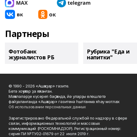
Партнеры
Фотобанк
Рубрика "Еда и
журналистов РБ
напитки"
© 1990 - 2026 «Ашҡаҙар» гәзите.
Бөтә хоҡуҡтар ҙа яҡланған.
Мәҡәләләрҙе күсереп баҫҡанда, йә уларҙы өлөшләтә
файҙаланғанда «Ашҡаҙар» гәзитенә һылтанма яһау мотлаҡ.
Об использовании персональных данных
Зарегистрировано Федеральной службой по надзору в сфере
связи, информационных технологий и массовых
коммуникаций (РОСКОМНАДЗОР). Регистрационный номер:
серия ПИ №ТУ02-01679 от 22 июля 2019 г.