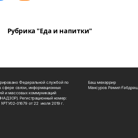
Рубрика "Еда и напитки"
рировано Федеральной службой по
Баш мөхәррир
в сфере связи, информационных
Мансуров Рәмил Ғәбдрәш
ий и массовых коммуникаций
НАДЗОР). Регистрационный номер:
 №ТУ02-01679 от 22 июля 2019 г.