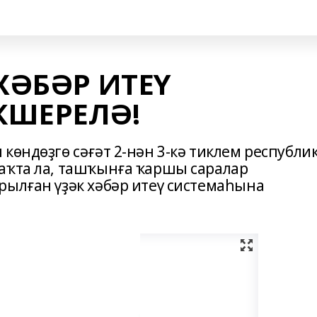
ХӘБӘР ИТЕҮ
КШЕРЕЛӘ!
көндөҙгө сәғәт 2-нән 3-кә тиклем республи
аҡта ла, ташҡынға ҡаршы саралар
рылған үҙәк хәбәр итеү системаһына