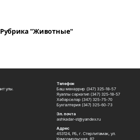
Рубрика "Животные"
Телефон
ит улы.
Баш мөхәррир (347) 325-18-57
Яуаплы сәркәтип (347) 325-18-57
Хәбәрселәр (347) 325-75-70
Бухгалтерия (347) 325-60-73
Эл. почта
ashkadar-st@yandex.ru
Адрес
453124, РБ, г. Стерлитамак, ул.
Комсомольская, 82