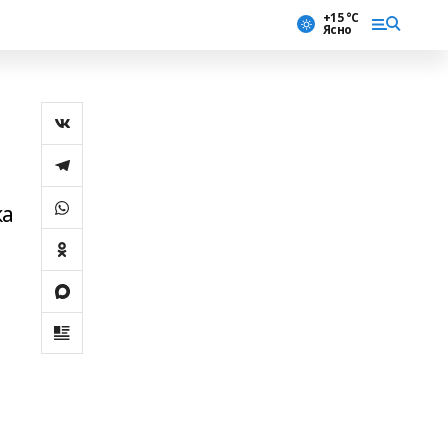
+15 °С
Ясно
ка