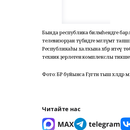
Бында республика биләмәһендәге барл
телевизорҙан түбәндәге мәғлүмәт т
Республикаһы халҡына хәбәр итеү т
техник әҙерлегенә комплекслы тикшер
Фото: БР буйынса Ғәҙәттән тыш хәлдә
Читайте нас