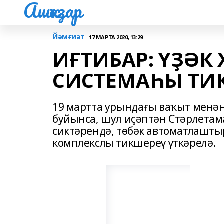
Ашҡаҙар
Йәмғиәт
17 МАРТА 2020, 13:29
ИҒТИБАР: ҮҘӘК 
СИСТЕМАҺЫ ТИ
19 мартта урындағы ваҡыт менән 
буйынса, шул иҫәптән Стәрлетам
сиктәрендә, төбәк автоматлашты
комплекслы тикшереү үткәрелә.