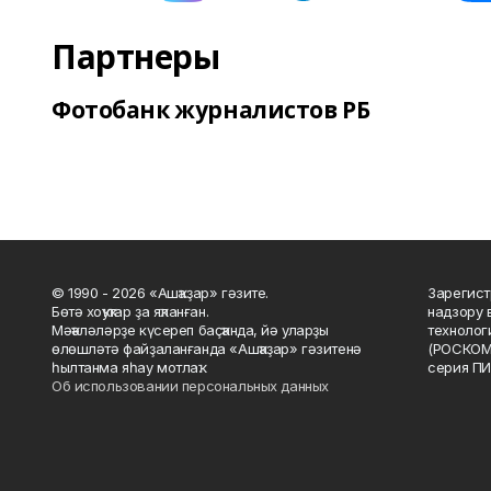
Партнеры
Фотобанк журналистов РБ
© 1990 - 2026 «Ашҡаҙар» гәзите.
Зарегист
Бөтә хоҡуҡтар ҙа яҡланған.
надзору 
Мәҡәләләрҙе күсереп баҫҡанда, йә уларҙы
технолог
өлөшләтә файҙаланғанда «Ашҡаҙар» гәзитенә
(РОСКОМ
һылтанма яһау мотлаҡ.
серия ПИ
Об использовании персональных данных