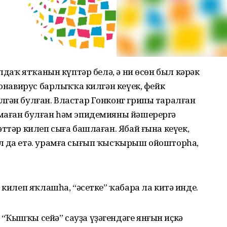
алдаҡ ятҡанын күптәр белә, ә ни өсөн был кәрәк
ронавирус барлыҡҡа килгән кеүек, фейк
гән булған. Властар Гонконг грипы таралған
маған булған һәм эпидемияны йәшерергә
ттәр килеп сыға башлаған. Ябай ғына кеүек,
л да етә. урамға сығып ҡысҡырыш ойошторһаң,
 килеп яҡлашһа, “әсетке” ҡабара ла китә инде.
“Ҡышҡы сейә” сауҙа үҙәгендәге янғын иҫкә