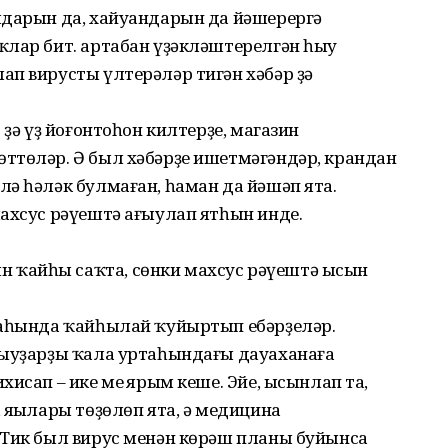
лдарын да, хайуандарын да йәшерергә
ҡлар бит. артабан үҙәкләштерелгән һыу
ап вирусты үлтерәләр тигән хәбәр ҙә
 ҙә үҙ йоғонтоһон килтерҙе, магазин
ттөләр. Ә был хәбәрҙе ишетмәгәндәр, крандан
ә һәләк булмаған, һаман да йәшәп ята.
ахсус рәүештә ағыулап ятһын инде.
ҡайһы саҡта, сөнки махсус рәүештә ысын
раһында ҡайһылай ҡуйыртып ебәрҙеләр.
рыуҙарҙы ҡала уртаһындағы дауаханаға
исап – ике мең ярым кеше. Эйе, ысынлап та,
 яңылары төҙөлөп ята, ә медицина
 Тик был вирус менән көрәш планы буйынса