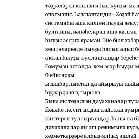
тәҙрәләрен көпләп ябып ҡуйҙы, ма
онотманы. Һаҡланғанды – Хоҙай һа
системаһы аша килгән һыуҙы ағыул
булғайны, йәнәһе, кран аша килгән
һыуҙы эсергә ярамай. Эйе был хәбәр
кәштәләрендә һыуҙы һатып алып бө
аҡҡан һыуҙы ҡулланғандар береһе л
Ғөмүмән алғанда, кем эсәр һыуҙы м
Фейктарҙы
ысынбарлыҡтан да айырыуы ҡыйын 
һүҙҙәр ҙә ҡыҫтырыла.
Бына яңы төҙөлгән дауаханалар ту
Йәнәһе лә, сит илдән ҡайтҡан ауы
килтереп тултырғандар, һаны ла бих
дауаханалар яңы эш режимына күсә,
хеҙмәткәрҙәре алһыҙ-ялһыҙ эшләй.