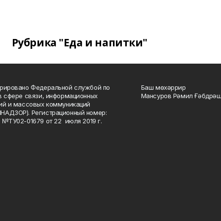
Рубрика "Еда и напитки"
рировано Федеральной службой по
Баш мөхәррир
в сфере связи, информационных
Мансуров Рәмил Ғәбдрәш
ий и массовых коммуникаций
НАДЗОР). Регистрационный номер:
 №ТУ02-01679 от 22 июля 2019 г.