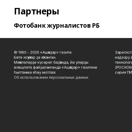
Партнеры
Фотобанк журналистов РБ
© 1990 - 2026 «Ашҡаҙар» гәзите.
Зарегист
Бөтә хоҡуҡтар ҙа яҡланған.
надзору 
Мәҡәләләрҙе күсереп баҫҡанда, йә уларҙы
технолог
өлөшләтә файҙаланғанда «Ашҡаҙар» гәзитенә
(РОСКОМ
һылтанма яһау мотлаҡ.
серия ПИ
Об использовании персональных данных