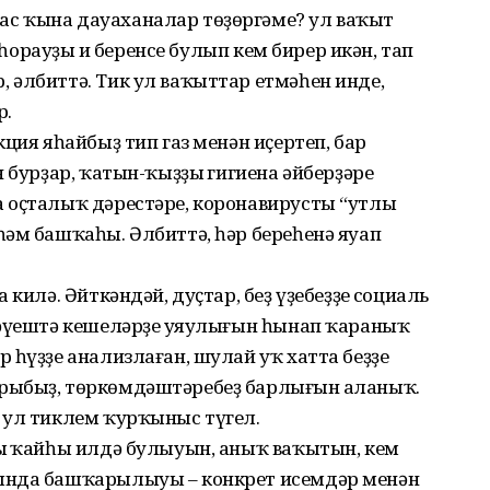
с ҡына дауаханалар төҙөргәме? ул ваҡыт
 һорауҙы иң беренсе булып кем бирер икән, тап
 әлбиттә. Тик ул ваҡыттар етмәһен инде,
р.
ция яһайбыҙ тип газ менән иҫертеп, бар
 бурҙар, ҡатын-ҡыҙҙың гигиена әйберҙәре
 оҫталыҡ дәрестәре, коронавирусты “утлы
әм башҡаһы. Әлбиттә, һәр береһенә яуап
килә. Әйткәндәй, дуҫтар, беҙ үҙебеҙҙең социаль
рәүештә кешеләрҙең уяулығын һынап ҡараныҡ
һүҙҙе анализлаған, шулай уҡ хатта беҙҙең
рыбыҙ, төркөмдәштәребеҙ барлығын аңланыҡ.
 ул тиклем ҡурҡыныс түгел.
ың ҡайһы илдә булыуын, аныҡ ваҡытын, кем
ында башҡарылыуы – конкрет исемдәр менән