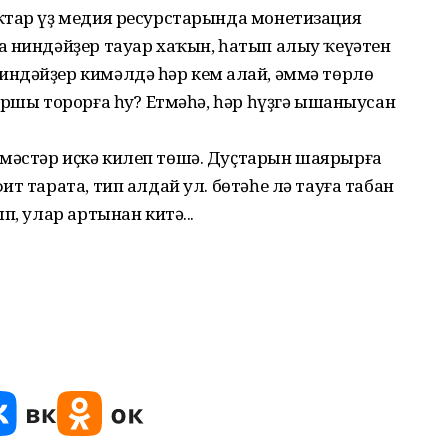
ҡтар үҙ медия ресурстарында монетизация
а ниндәйҙер тауар хаҡын, һатып алыу ҡеүәтен
ндәйҙер кимәлдә һәр кем аңлай, әммә төрлө
аршы торорға һуң? Етмәһә, һәр һүҙгә ышаныусан
мәстәр иҫкә килеп төшә. Дуҫтарын шаярырға
т тарата, тип алдай ул. бөтәһе лә тауға табан
п, улар артынан китә...