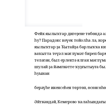
Фейк яңылыҡтар диңгеҙенең төбөндә 
һуң? Парадокс кеүек тойолһа ла, ко
яңылыҡтар ҙа Ҡытайҙа барлыҡҡа кил
ваҡытта теүәл мәғлүмәт биреп бар
теләгән, был ерлектә ялған мәғлүмә
шулай ҙа йәмғиәтте ҡуҙғытыуға бы
һуңынан
берәүһе икенсеһен төртөп, өсөнсөһө
Әйткәндәй, Кемерово ҡалаһындағы 