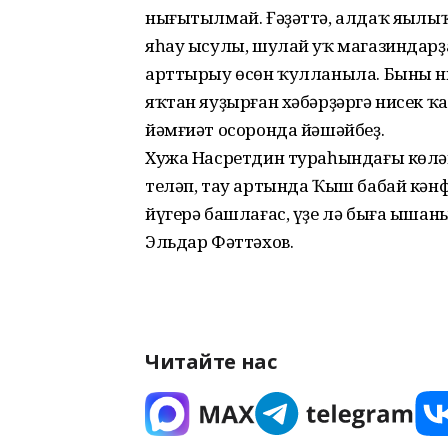
нығытылмай. Ғәҙәттә, алдаҡ яңылы
яһау ысулы, шулай уҡ магазиндарҙ
арттырыу өсөн ҡулланыла. Быны ни
яҡтан яуҙырған хәбәрҙәргә нисек ҡ
йәмғиәт осоронда йәшәйбеҙ.
Хужа Насретдин тураһындағы көлә
теләп, тау артында Ҡыш бабай кәнфи
йүгерә башлағас, үҙе лә быға ышаны
Эльдар Фәттәхов.
Читайте нас