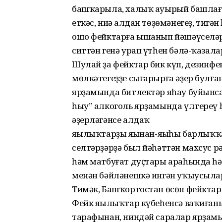
башҡарыла, халыҡ ауырый башлаға
еткәс, ниңә алдан төҙөмәнегеҙ, тигән
ошо фейктарға ышанып йәшәүселәр,
ситтән генә урап үтһен бәлә-ҡазала
Шулай ҙа фейктар бик күп, дезинфек
мөлкәтегеҙҙе сығарырға әҙер булған
ярҙамында битлектәр яһау буйынса
һыу” алкоголь ярҙамында үлтереү һ
әҙерләгәнсе алдаҡ
яңылыҡтарҙың яңынан-яңыһы барлыҡҡа 
селтәрҙәрҙә был йәһәттән махсус 
һәм матбуғат дуҫтары араһында һәр 
менән бәйләнешкә ингән уҡыусыла
Тимәк, Башҡортостан өсөн фейктар
Фейк яңылыҡтар күбеһенсә ваҡиған
тарафынан, ниндәй саралар ярҙам