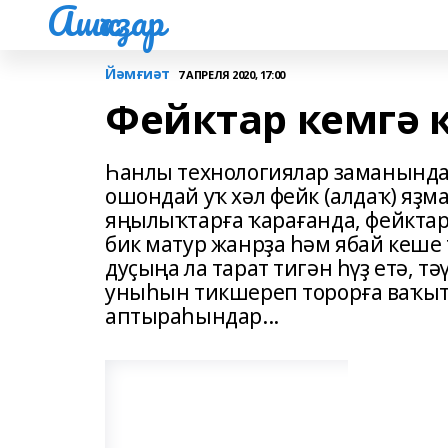
Ашҡаҙар
Йәмғиәт
7 АПРЕЛЯ 2020, 17:00
Фейктар кемгә 
Һанлы технологиялар заманында 
ошондай уҡ хәл фейк (алдаҡ) яҙма
яңылыҡтарға ҡарағанда, фейктар
бик матур жанрҙа һәм ябай кеше
дуҫыңа ла тарат тигән һүҙ етә, 
уныһын тикшереп торорға ваҡыт 
аптыраһындар...