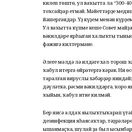
килеп төштө, ул ваҡытта ла “300-40
тоҡсайҙар етмәй. Мәйеттәрҙе меди
йәшергәндәр. Үҙ күҙем менән күрҙе
Ул ваҡытта күпме кеше Совет майҙ
вәкилдәре ярһыған халыҡты тыныс
фажиғә килтермәне.
Әлеге мәлдә лә илдәге хәл-торош 
ҡабул итергә өйрәтергә кәрәк. Ни ө
таралған вируслы хәбәрҙәр ниндәйҙ
дәүләткә, рәсми вәкилдәргә, ҡоро 
ҡыйын, ҡабул итке килмәй.
Бер нисә алдаҡ яңылыҡтыҡарап үтәй
дезинфекция яһаясаҡтар, тәҙрәләрег
ышанмаҫҡа, шулай ҙа был ысынбар