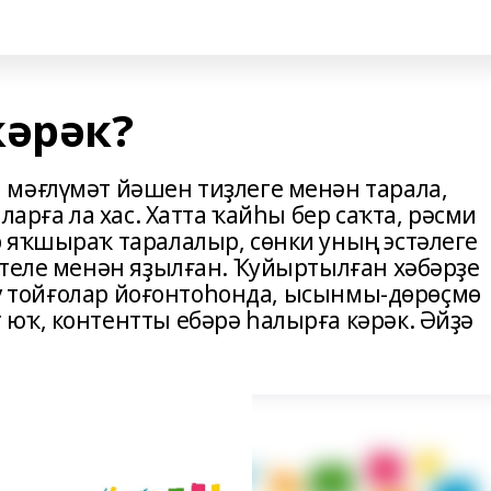
кәрәк?
мәғлүмәт йәшен тиҙлеге менән тарала,
ларға ла хас. Хатта ҡайһы бер саҡта, рәсми
 яҡшыраҡ таралалыр, сөнки уның эстәлеге
 теле менән яҙылған. Ҡуйыртылған хәбәрҙе
тәү тойғолар йоғонтоһонда, ысынмы-дөрөҫмө
юҡ, контентты ебәрә һалырға кәрәк. Әйҙә