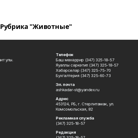
Рубрика "Животные"
Телефон
ит улы.
Баш мөхәррир (347) 325-18-57
Яуаплы сәркәтип (347) 325-18-57
Хәбәрселәр (347) 325-75-70
Бухгалтерия (347) 325-60-73
Эл. почта
ashkadar-st@yandex.ru
Адрес
453124, РБ, г. Стерлитамак, ул.
Комсомольская, 82
Рекламная служба
(347) 325-18-57
Редакция
(347) 325-18-57