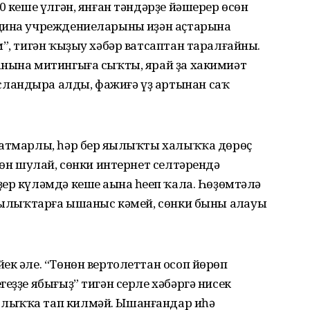
0 кеше үлгән, янған тәндәрҙе йәшерер өсөн
цина учреждениеларының иҙән аҫтарына
м”, тигән ҡыҙыу хәбәр ватсаптан таралғайны.
анына митингыға сыҡты, ярай ҙа хакимиәт
ландыра алды, фажиғә үҙ артынан саҡ
ҡатмарлы, һәр бер яңылыҡты халыҡҡа дөрөҫ
сөн шулай, сөнки интернет селтәрендә
ер күләмдә кеше аңына һеңеп ҡала. Һөҙөмтәлә
яңылыҡтарға ышаныс кәмей, сөнки быны аңлауы
ек әле. “Төнөн вертолеттан осоп йөрөп
еҙҙе ябығыҙ” тигән серле хәбәргә нисек
лыҡҡа тап килмәй. Ышанғандар иһә