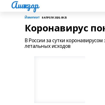
Ашҡаҙар
Йәмғиәт
8 АПРЕЛЯ 2020, 09:25
Коронавирус пок
В России за сутки коронавирусом 
летальных исходов