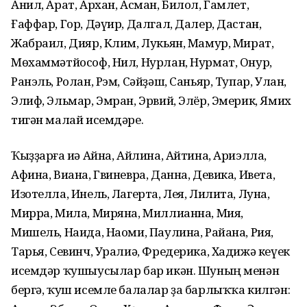
Анил, Арат, Архан, Асман, Билол, Гамлет,
Ғаффар, Гор, Дәүир, Далгал, Далер, Дастан,
Жабраил, Дияр, Клим, Лукьян, Мамур, Мират,
Мөхаммәтйософ, Нил, Нурлан, Нурмат, Онур,
Ранэль, Ролан, Рэм, Сәйҙәш, Саньяр, Тупар, Улан,
Элиф, Эльмар, Эмран, Эрвий, Элёр, Эмерик, Ямих
тигән малай исемдәре.
Ҡыҙҙарға иһә Айна, Айлина, Айтина, Ариэлла,
Афина, Виана, Гвиневра, Данна, Девика, Ивета,
Изотелла, Инель, Лагерта, Лея, Лилита, Луна,
Мирра, Мила, Миряна, Миллианна, Мия,
Мишель, Наида, Наоми, Паулина, Райана, Рия,
Тарья, Севинч, Уралиә, Фредерика, Хадижә кеүек
исемдәр ҡушыусылар бар икән. Шуның менән
бергә, ҡуш исемле балалар ҙа барлыҡҡа килгән: