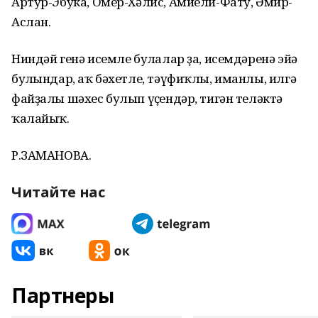
Артур-Эбука, Омер-Хәлис, Амиели-Фату, Әмир-
Аслан.
Ниндәй генә исемле булһалар ҙа, исемдәренә эйә
булһындар, аҡ бәхетле, тәүфиҡлы, иманлы, илгә
файҙалы шәхес булып үҫһендәр, тигән теләктә
ҡалайыҡ.
Р.ЗАМАНОВА.
Читайте нас
Партнеры