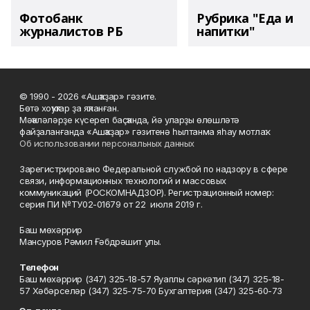
Фотобанк
Рубрика "Еда и
журналистов РБ
напитки"
© 1990 - 2026 «Ашҡаҙар» гәзите.
Бөтә хоҡуҡтар ҙа яҡланған.
Мәҡәләләрҙе күсереп баҫҡанда, йә уларҙы өлөшләтә
файҙаланғанда «Ашҡаҙар» гәзитенә һылтанма яһау мотлаҡ.
Об использовании персональных данных
Зарегистрировано Федеральной службой по надзору в сфере
связи, информационных технологий и массовых
коммуникаций (РОСКОМНАДЗОР). Регистрационный номер:
серия ПИ №ТУ02-01679 от 22 июля 2019 г.
Баш мөхәррир
Мансуров Рәмил Ғәбдрәшит улы.
Телефон
Баш мөхәррир (347) 325-18-57 Яуаплы сәркәтип (347) 325-18-
57 Хәбәрселәр (347) 325-75-70 Бухгалтерия (347) 325-60-73