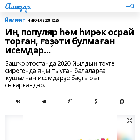
Ашҡаҙар
Йәмғиәт
4 ИЮНЯ 2020, 12:25
Иң популяр һәм һирәк осрай
торған, ғәҙәти булмаған
исемдәр...
Башҡортостанда 2020 йылдың тәүге
сирегендә яңы тыуған балаларға
ҡушылған исемдәрҙе баҫтырып
сығарғандар.