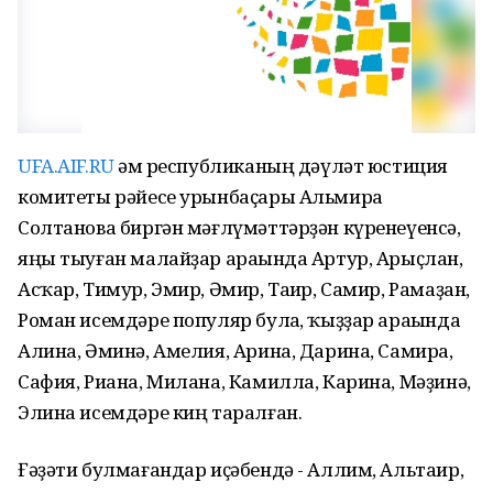
UFA.AIF.RU
һәм республиканың дәүләт юстиция
комитеты рәйесе урынбаҫары Альмира
Солтанова биргән мәғлүмәттәрҙән күренеүенсә,
яңы тыуған малайҙар араһында Артур, Арыҫлан,
Асҡар, Тимур, Эмир, Әмир, Таһир, Самир, Рамаҙан,
Роман исемдәре популяр булһа, ҡыҙҙар араһында
Алина, Әминә, Амелия, Арина, Дарина, Самира,
Сафия, Риана, Милана, Камилла, Карина, Мәҙинә,
Элина исемдәре киң таралған.
Ғәҙәти булмағандар иҫәбендә - Аллим, Альтаир,