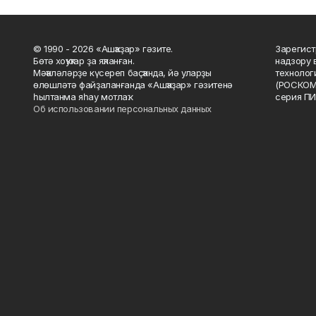
© 1990 - 2026 «Ашҡаҙар» гәзите.
Зарегист
Бөтә хоҡуҡтар ҙа яҡланған.
надзору 
Мәҡәләләрҙе күсереп баҫҡанда, йә уларҙы
технолог
өлөшләтә файҙаланғанда «Ашҡаҙар» гәзитенә
(РОСКОМ
һылтанма яһау мотлаҡ.
серия ПИ
Об использовании персональных данных