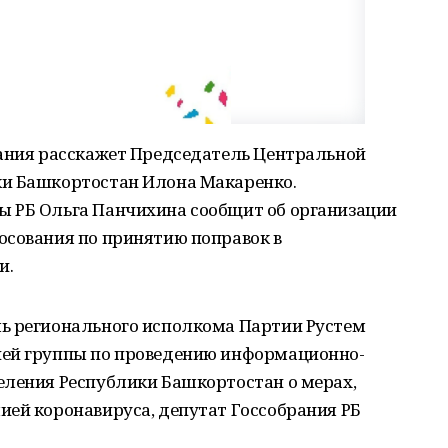
вания расскажет Председатель Центральной
ки Башкортостан Илона Макаренко.
 РБ Ольга Панчихина сообщит об организации
осования по принятию поправок в
и.
ь регионального исполкома Партии Рустем
чей группы по проведению информационно-
еления Республики Башкортостан о мерах,
ией коронавируса, депутат Госсобрания РБ