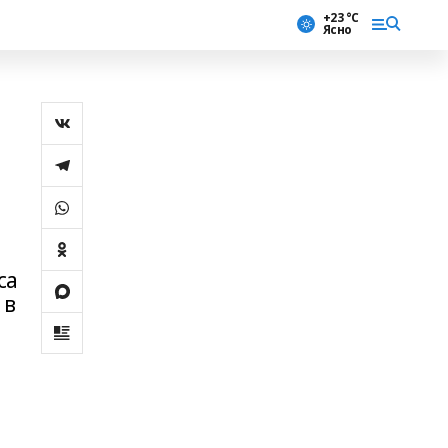
+23 °С
Ясно
са
 в