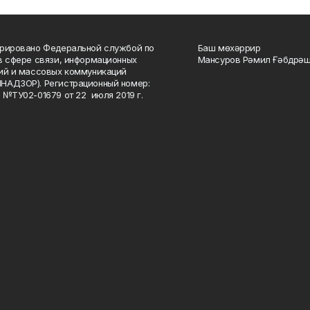
рировано Федеральной службой по
Баш мөхәррир
в сфере связи, информационных
Мансуров Рәмил Ғәбдрәш
ий и массовых коммуникаций
НАДЗОР). Регистрационный номер:
 №ТУ02-01679 от 22 июля 2019 г.