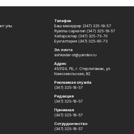
Телефон
ит улы.
Баш мөхәррир (347) 325-18-57
Яуаплы сәркәтип (347) 325-18-57
Хәбәрселәр (347) 325-75-70
Бухгалтерия (347) 325-60-73
Эл. почта
ashkadar-st@yandex.ru
Адрес
453124, РБ, г. Стерлитамак, ул.
Комсомольская, 82
Рекламная служба
(347) 325-18-57
Редакция
(347) 325-18-57
Приемная
(347) 325-18-57
Сотрудничество
(347) 325-18-57