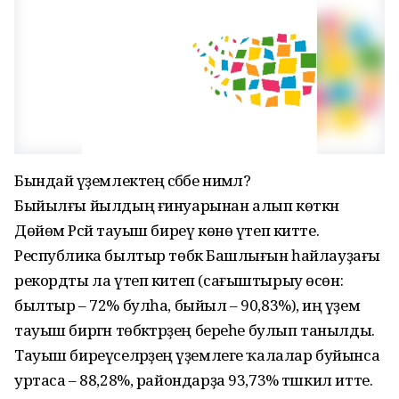
Бындай әүҙемлектең сәбәбе нимәлә?
Быйылғы йылдың ғинуарынан алып көткән
Дөйөм Рәсәй тауыш биреү көнө үтеп китте.
Республика былтыр төбәк Башлығын һайлауҙағы
рекордты ла үтеп китеп (сағыштырыу өсөн:
былтыр – 72% булһа, быйыл – 90,83%), иң әүҙем
тауыш биргән төбәктәрҙең береһе булып танылды.
Тауыш биреүселәрҙең әүҙемлеге ҡалалар буйынса
уртаса – 88,28%, райондарҙа 93,73% тәшкил итте.