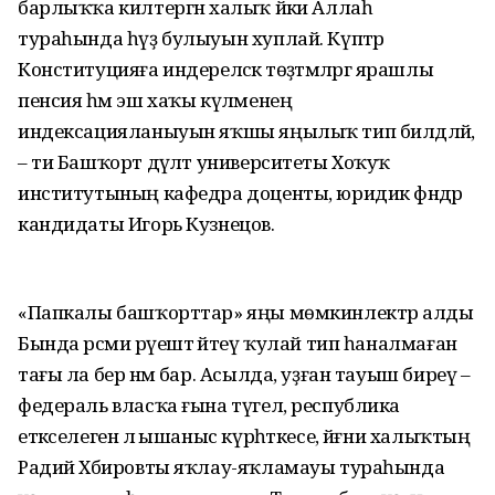
барлыҡҡа килтергән халыҡ йәки Аллаһ
тураһында һүҙ булыуын хуплай. Күптәр
Конституцияға индереләсәк төҙәтмәләргә ярашлы
пенсия һәм эш хаҡы күләменең
индексацияланыуын яҡшы яңылыҡ тип билдәләй,
– ти Башҡорт дәүләт университеты Хоҡуҡ
институтының кафедра доценты, юридик фәндәр
кандидаты Игорь Кузнецов.
«Папкалы башҡорттар» яңы мөмкинлектәр алды
Бында рәсми рәүештә әйтеү ҡулай тип һаналмаған
тағы ла бер нәмә бар. Асылда, уҙған тауыш биреү –
федераль власҡа ғына түгел, республика
етәкселегенә лә ышаныс күрһәткесе, йәғни халыҡтың
Радий Хәбировты яҡлау-яҡламауы тураһында