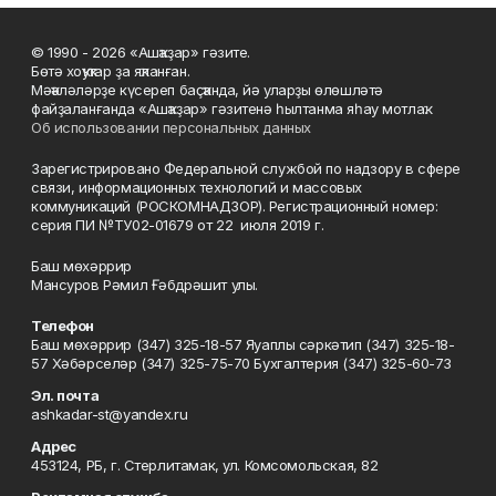
© 1990 - 2026 «Ашҡаҙар» гәзите.
Бөтә хоҡуҡтар ҙа яҡланған.
Мәҡәләләрҙе күсереп баҫҡанда, йә уларҙы өлөшләтә
файҙаланғанда «Ашҡаҙар» гәзитенә һылтанма яһау мотлаҡ.
Об использовании персональных данных
Зарегистрировано Федеральной службой по надзору в сфере
связи, информационных технологий и массовых
коммуникаций (РОСКОМНАДЗОР). Регистрационный номер:
серия ПИ №ТУ02-01679 от 22 июля 2019 г.
Баш мөхәррир
Мансуров Рәмил Ғәбдрәшит улы.
Телефон
Баш мөхәррир (347) 325-18-57 Яуаплы сәркәтип (347) 325-18-
57 Хәбәрселәр (347) 325-75-70 Бухгалтерия (347) 325-60-73
Эл. почта
ashkadar-st@yandex.ru
Адрес
453124, РБ, г. Стерлитамак, ул. Комсомольская, 82