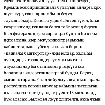
үҙенсәлекле һорау алыу ул. Тауыш биреүҙең
Кремль өсөн принципиаль булыуын аңларға кәрәк,
шуға күрә үткән шаршамбыла беҙ үҙ
тауышыбыҙҙы Конституция өсөн генә түгел, бәлки
юғары кимәлдә туплана белгән төбәк өсөн дә бирҙек.
Был федераль ярҙам саралары бүлгәндә һәр ваҡыт
иҫәпкә алына. Хәҙер Мәскәү министрҙарының
кабинеттарына субсидия юллап йөрөгән
«папкалы башҡорттар» яңы юлдар, ҡала һәм
ауылдарҙы төҙөкләндереүгә, яңы мәктәптәр,
дауаханалар һәм стадиондар төҙөүгә аҡса
һорағанда яңы өҫтөнлөктәргә эйә булды. Беҙҙең
сығанаҡтар аша билдәле булыуынса, яҡын арала
республика коронавирус арҡаһында ҡаҡшаған
иҡтисадты тергеҙеүгә өҫтәмә рәүештә 13 миллиард
һум аласаҡ. Был мәсьәлә әле үк хәл ителгән, аҡса яҡын