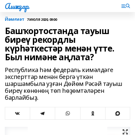
Ашҡаҙар
Йәмғиәт
7 ИЮЛЯ 2020, 09:00
Башҡортостанда тауыш
биреү рекордлы
күрһәткестәр менән үтте.
Был нимәне аңлата?
Республика һәм федераль кимәлдәге
эксперттар менән бергә үткән
шаршамбыла уҙған Дөйөм Рәсәй тауыш
биреү көнөнөң төп һөҙөмтәләрен
барлайбыҙ.