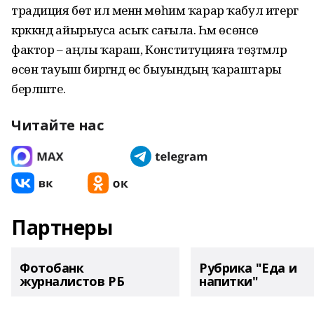
традиция бөтә ил менән мөһим ҡарар ҡабул итергә
кәрәккәндә айырыуса асыҡ сағыла. Һәм өсөнсө
фактор – аңлы ҡараш, Конституцияға төҙәтмәләр
өсөн тауыш биргәндә өс быуындың ҡараштары
берләште.
Читайте нас
Партнеры
Фотобанк
Рубрика "Еда и
журналистов РБ
напитки"