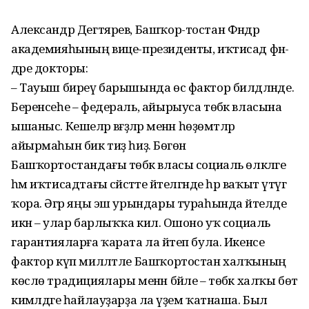
Александр Дегтярев, Башҡор-тостан Фәндәр
академияһының вице-президенты, иҡтисад фән-
дәре докторы:
– Тауыш биреү барышында өс фактор билдәләнде.
Беренсеһе – федераль, айырыуса төбәк власына
ышаныс. Кешеләр вәғәҙәләр менән һөҙөмтәләр
айырмаһын бик тиҙ һиҙә. Бөгөн
Башҡортостандағы төбәк власы социаль өлкәләге
һәм иҡтисадтағы сәйәсәтте әйтелгәнде һәр ваҡыт үтәүгә
ҡора. Әгәр яңы эш урындары тураһында әйтелде
икән – улар барлыҡҡа килә. Ошоно уҡ социаль
гарантияларға ҡарата ла әйтеп була. Икенсе
фактор күп милләтле Башҡортостан халҡының
көслө традициялары менән бәйле – төбәк халҡы бөтә
кимәлдәге һайлауҙарҙа ла әүҙем ҡатнаша. Был