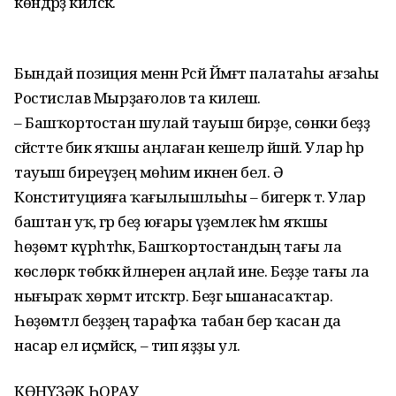
көндәрҙә киләсәк.
Бындай позиция менән Рәсәй Йәмәғәт палатаһы ағзаһы
Ростислав Мырҙағолов та килешә.
– Башҡортостан шулай тауыш бирҙе, сөнки беҙҙә
сәйәсәтте бик яҡшы аңлаған кешеләр йәшәй. Улар һәр
тауыш биреүҙең мөһим икәнен белә. Ә
Конституцияға ҡағылышлыһы – бигерәк тә. Улар
баштан уҡ, әгәр беҙ юғары әүҙемлек һәм яҡшы
һөҙөмтә күрһәтһәк, Башҡортостандың тағы ла
көслөрәк төбәккә әйләнерен аңлай ине. Беҙҙе тағы ла
нығыраҡ хөрмәт итәсәктәр. Беҙгә ышанасаҡтар.
Һөҙөмтәлә беҙҙең тарафҡа табан бер ҡасан да
насар ел иҫмәйәсәк, – тип яҙҙы ул.
КӨНҮҘӘК ҺОРАУ