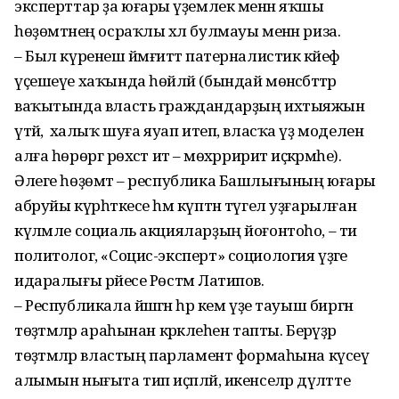
эксперттар ҙа юғары әүҙемлек менән яҡшы
һөҙөмтәнең осраҡлы хәл булмауы менән риза.
– Был күренеш йәмғиәттә патерналистик кәйеф
үҫешеүе хаҡында һөйләй (бындай мөнәсәбәттәр
ваҡытында власть граждандарҙың ихтыяжын
үтәй, ә халыҡ шуға яуап итеп, власҡа үҙ моделен
алға һөрөргә рөхсәт итә – мөхәрририәт иҫкәрмәһе).
Әлеге һөҙөмтә – республика Башлығының юғары
абруйы күрһәткесе һәм күптән түгел уҙғарылған
күләмле социаль акцияларҙың йоғонтоһо, – ти
политолог, «Социс-эксперт» социология үҙәге
идаралығы рәйесе Рөстәм Латипов.
– Республикала йәшәгән һәр кем үҙе тауыш биргән
төҙәтмәләр араһынан кәрәклеһен тапты. Берәүҙәр
төҙәтмәләр властың парламент формаһына күсеү
алымын нығыта тип иҫәпләй, икенселәр дәүләтте