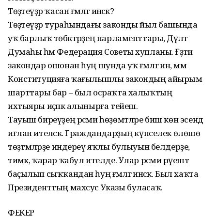
Төҙәтеүҙәр ҡасан ғәмәлгә инәсәк?
Төҙәтеүҙәр тураһындағы законды йыл башында
уҡ барлыҡ төбәктәрҙең парламенттары, Дәүләт
Думаһы һәм Федерация Советы хупланы. Ғәҙәти
закондар ошонан һуң шунда уҡ ғәмәлгә инә, әммә
Конституцияға ҡағылышлы закондың айырым
шарттары бар – был осраҡта халыҡтың
ихтыяры иҫәпкә алынырға тейеш.
Тауыш биреүҙең рәсми һөҙөмтәләре биш көн эсендә
иғлан ителәсәк. Граждандарҙың күпселек өлөшө
төҙәтмәләрҙе индереү яҡлы булыуын белдерҙе,
тимәк, ҡарар ҡабул ителде. Улар рәсми рәүештә
баҫылып сыҡҡандан һуң ғәмәлгә инәсәк. Был хаҡта
Президенттың махсус Указы буласаҡ.
ФЕКЕР