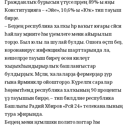
Гражданлыҡ бурысын үтәүселәрҙең 89%-ы яңы
Конституцияға – «Эйе», 10,6%-ы «Юҡ» тип тауыш
бирҙе.
– Беҙҙең республика халҡы һәр ваҡыт юғары сәйәси
һайлау мәҙәниәте һәм әүҙемлеге менән айырылып
торҙо. Был юлы ла шулай булды. Ошоға өҫтәп беҙ,
коронавирус инфекцияһы шарттарында ла,
кешеләрҙе тауыш биреү өсөн килеүгә
ҡыҙыҡһындырырлыҡ башланғыстар
булдырҙыҡ. Мәҫәлән, ҡалаларҙа фермерҙар ҙур
ғына йәрминкәләр ойошторҙо. Күрелгән саралар
һөҙөмтәһендә республика халҡының 90 проценты
үҙ тауышын бирҙе, – тип билдәләне республика
Башлығы Радий Хәбиров «Рәсәй 24» телеканалының
тура эфирында.
Беҙҙең менән әңгәмәләшкән политологтар һәм