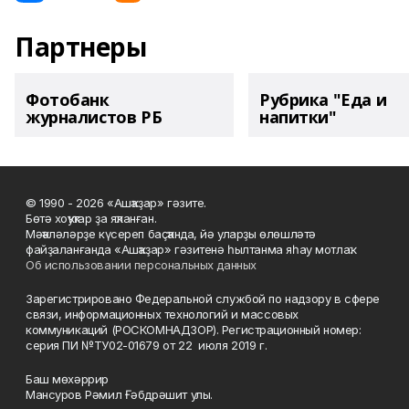
Партнеры
Фотобанк
Рубрика "Еда и
журналистов РБ
напитки"
© 1990 - 2026 «Ашҡаҙар» гәзите.
Бөтә хоҡуҡтар ҙа яҡланған.
Мәҡәләләрҙе күсереп баҫҡанда, йә уларҙы өлөшләтә
файҙаланғанда «Ашҡаҙар» гәзитенә һылтанма яһау мотлаҡ.
Об использовании персональных данных
Зарегистрировано Федеральной службой по надзору в сфере
связи, информационных технологий и массовых
коммуникаций (РОСКОМНАДЗОР). Регистрационный номер:
серия ПИ №ТУ02-01679 от 22 июля 2019 г.
Баш мөхәррир
Мансуров Рәмил Ғәбдрәшит улы.