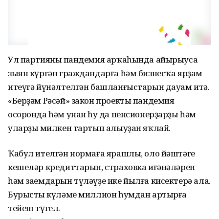
Ул партияның пандемия арҡаһында айырыуса
зыян күргән граждандарға һәм бизнесҡа ярҙам
итеүгә йүнәлтелгән башланғыстарын дауам итә.
«Берҙәм Рәсәй» закон проекты пандемия
осоронда һәм унан һуң да пенсионерҙарҙы һәм
уларҙың милкен тартып алыуҙан яҡлай.
Ҡабул ителгән нормаға ярашлы, оло йәштәге
кешеләр кредиттарын, страховка иғәнәләрен
һәм заемдарын түләүҙе ике йылға кисектерә ала.
Бурыстың күләме миллион һумдан артырға
тейеш түгел.