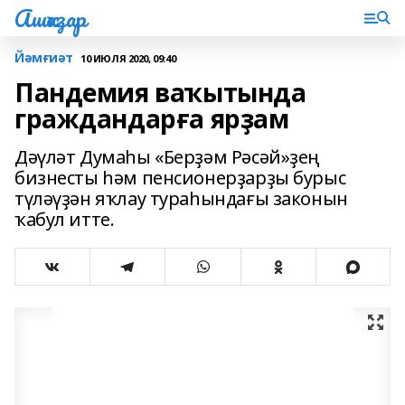
Ашҡаҙар
Йәмғиәт
10 ИЮЛЯ 2020, 09:40
Пандемия ваҡытында
граждандарға ярҙам
Дәүләт Думаһы «Берҙәм Рәсәй»ҙең
бизнесты һәм пенсионерҙарҙы бурыс
түләүҙән яҡлау тураһындағы законын
ҡабул итте.