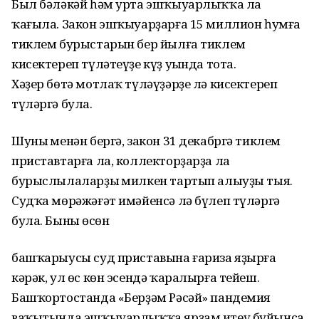
Был бәләкәй һәм урта эшҡыуарлыҡҡа ла
ҡағыла. Закон эшҡыуарҙарға 15 миллион һумға
тиклем бурыстарын бер йылға тиклем
кисектереп түләтеүҙе күҙ уңында тота.
Хәҙер бөтә мотлаҡ түләүҙәрҙе лә кисектереп
түләргә була.
Шуның менән бергә, закон 31 декабргә тиклем
приставтарға ла, коллекторҙарҙа ла
бурыслылаларҙың милкен тартып алыуҙы тыя.
Судҡа мөрәжәғәт имәйенсә лә бүлеп түләргә
була. Бының өсөн
башҡарыусы суд приставына ғариза яҙырға
кәрәк, ул өс көн эсендә ҡаралырға тейеш.
Башҡортостанда «Берҙәм Рәсәй» пандемия
ваҡытында эшҡыуарлыҡҡа ярҙам итеү буйынса