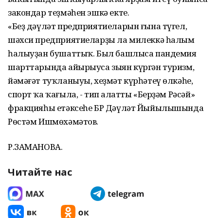
закондар теҙмәһен эшкә екте.
«Беҙ дәүләт предприятиеларын ғына түгел,
шәхси предприятиеларҙы ла милеккә һалым
һалыуҙан бушаттыҡ. Был башлыса пандемия
шарттарында айырыуса зыян күргән туризм,
йәмәғәт туҡланыуы, хеҙмәт күрһәтеү өлкәһе,
спорт ҡа ҡағыла, - тип аңлатты «Берҙәм Рәсәй»
фракцияһы етәксеһе БР Дәүләт Йыйылышында
Рөстәм Ишмөхәмәтов.
Р.ЗАМАНОВА.
Читайте нас