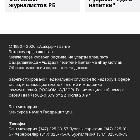
журналистов РБ
напитки"
© 1990 - 2026 «Ашҡаҙар» гәзите.
Бөтә хоҡуҡтар ҙа яҡланған.
Мәҡәләләрҙе күсереп баҫҡанда, йә уларҙы өлөшләтә
файҙаланғанда «Ашҡаҙар» гәзитенә һылтанма яһау мотлаҡ.
Об использовании персональных данных
Зарегистрировано Федеральной службой по надзору в сфере
связи, информационных технологий и массовых
коммуникаций (РОСКОМНАДЗОР). Регистрационный номер:
серия ПИ №ТУ02-01679 от 22 июля 2019 г.
Баш мөхәррир
Мансуров Рәмил Ғәбдрәшит улы.
Телефон
Баш мөхәррир (347) 325-18-57 Яуаплы сәркәтип (347) 325-18-
57 Хәбәрселәр (347) 325-75-70 Бухгалтерия (347) 325-60-73