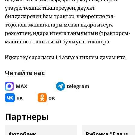
үтәүҙе, техник тикшереүҙең, дәүләт
билдәләренең һәм трактор, үҙйөрөшлө юл-
төҙөлөш машиналары менән идара итеүгә
рөхсәттең, идара итеүгә таныҡлыҡтың (тракторсы-
машинист таныҡлығы) булыуын тикшерә.
Иҫкәртеү саралары 14 авгусҡа тиклем дауам итә.
Читайте нас
Партнеры
Фотобанк
Рубрика "Еда и