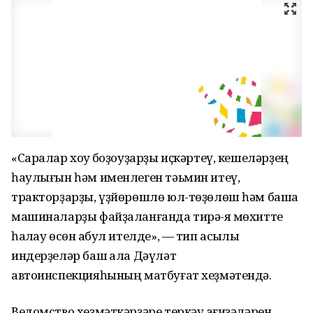
«Саралар хоҡуҡ боҙоуҙарҙы иҫкәртеү, кешеләрҙең
һаулығын һәм именлеген тәьмин итеү,
тракторҙарҙы, үҙйөрөшлө юл-төҙөлөш һәм башҡа
машиналарҙы файҙаланғанда тирә-яҡ мөхитте
һаҡлау өсөн ҡабул ителде», — тип асыҡлыҡ
индерҙеләр баш ҡала Дәүләт
автоинспекцияһының матбуғат хеҙмәтендә.
Ведомство хеҙмәткәрҙәре теркәү ҡағиҙәләрен