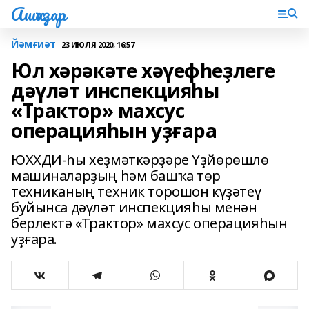
Ашҡаҙар
Йәмғиәт
23 ИЮЛЯ 2020, 16:57
Юл хәрәкәте хәүефһеҙлеге
дәүләт инспекцияһы
«Трактор» махсус
операцияһын уҙғара
ЮХХДИ-һы хеҙмәткәрҙәре Үҙйөрөшлө
машиналарҙың һәм башҡа төр
техниканың техник торошон күҙәтеү
буйынса дәүләт инспекцияһы менән
берлектә «Трактор» махсус операцияһын
уҙғара.