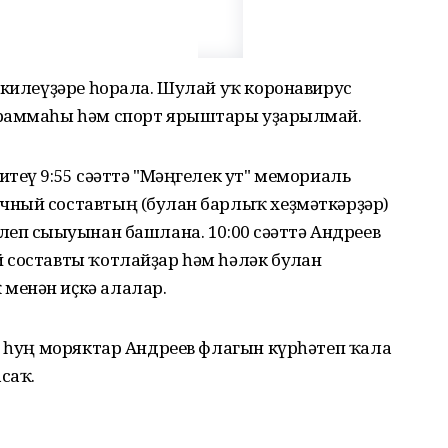
 килеүҙәре һорала. Шулай уҡ коронавирус
граммаһы һәм спорт ярыштары уҙғарылмай.
теү 9:55 сәғәттә "Мәңгелек ут" мемориаль
ный составтың (булған барлыҡ хеҙмәткәрҙәр)
еп сығыуынан башлана. 10:00 сәғәттә Андреев
 составты ҡотлайҙар һәм һәләк булған
менән иҫкә алалар.
н һуң моряктар Андреев флагын күрһәтеп ҡала
саҡ.