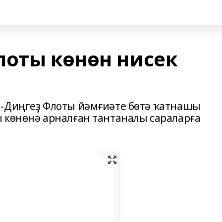
лоты көнөн нисек
и-Диңгеҙ Флоты йәмғиәте бөтә ҡатнашы
 көнөнә арналған тантаналы сараларға