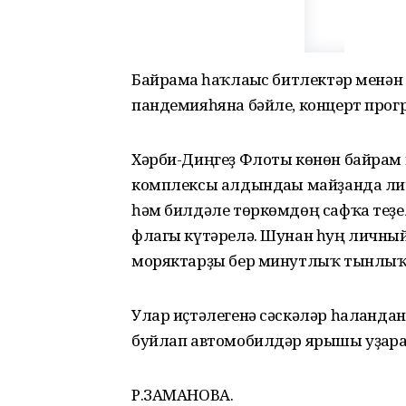
Байрамға һаҡлағыс битлектәр менән
пандемияһяна бәйле, концерт про
Хәрби-Диңгеҙ Флоты көнөн байрам и
комплексы алдындағы майҙанда лич
һәм билдәле төркөмдөң сафҡа теҙел
флагы күтәрелә. Шунан һуң личный
моряктарҙы бер минутлыҡ тынлыҡ 
Улар иҫтәлегенә сәскәләр һалғанда
буйлап автомобилдәр ярышы уҙғара
Р.ЗАМАНОВА.