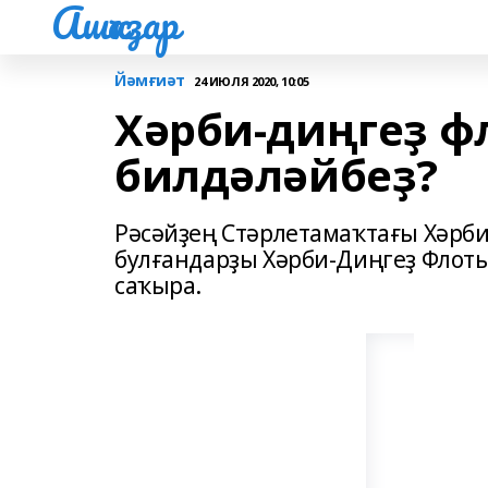
Ашҡаҙар
Йәмғиәт
24 ИЮЛЯ 2020, 10:05
Хәрби-диңгеҙ ф
билдәләйбеҙ?
Рәсәйҙең Стәрлетамаҡтағы Хәрб
булғандарҙы Хәрби-Диңгеҙ Флоты
саҡыра.