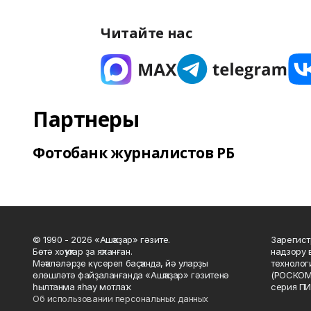
Читайте нас
Партнеры
Фотобанк журналистов РБ
© 1990 - 2026 «Ашҡаҙар» гәзите.
Зарегист
Бөтә хоҡуҡтар ҙа яҡланған.
надзору 
Мәҡәләләрҙе күсереп баҫҡанда, йә уларҙы
технолог
өлөшләтә файҙаланғанда «Ашҡаҙар» гәзитенә
(РОСКОМ
һылтанма яһау мотлаҡ.
серия ПИ
Об использовании персональных данных