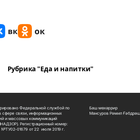
Рубрика "Еда и напитки"
рировано Федеральной службой по
Баш мөхәррир
в сфере связи, информационных
Мансуров Рәмил Ғәбдрәш
ий и массовых коммуникаций
НАДЗОР). Регистрационный номер:
 №ТУ02-01679 от 22 июля 2019 г.