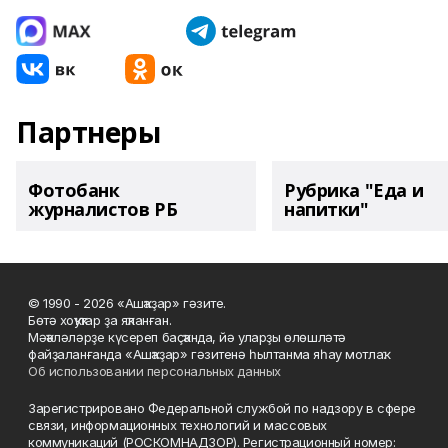
Партнеры
Фотобанк
Рубрика "Еда и
журналистов РБ
напитки"
© 1990 - 2026 «Ашҡаҙар» гәзите.
Бөтә хоҡуҡтар ҙа яҡланған.
Мәҡәләләрҙе күсереп баҫҡанда, йә уларҙы өлөшләтә
файҙаланғанда «Ашҡаҙар» гәзитенә һылтанма яһау мотлаҡ.
Об использовании персональных данных
Зарегистрировано Федеральной службой по надзору в сфере
связи, информационных технологий и массовых
коммуникаций (РОСКОМНАДЗОР). Регистрационный номер: