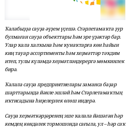
Ҡалабыҙҙа сауҙа әүҙем үҫешә. Стәрлетамаҡта ҙур
булмаған сауҙа объекттары һәм эре үҙәктәр бар.
Улар ҡала халҡына һәм ҡунаҡтарға көн һайын
киң тауар ассортименты һәм хеҙмәттәр тәҡдим
итеп, тулы күләмдә хеҙмәтләндерергә мөмкинлек
бирә.
Ҡалала сауҙа предприятиелары заманса баҙар
шарттарында йәнле эшләй һәм Стәрлетамаҡтың
иҡтисадына һиҙелерлек өлөш индерә.
Сауҙа хеҙмәткәрҙәренең эше ҡалала йәшәгән һәр
кемдең көндәлек тормошонда сағыла, ул – һәр саҡ