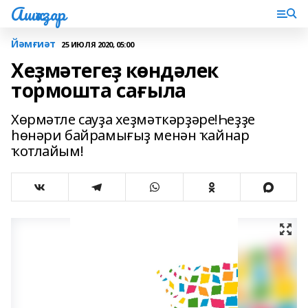
Ашҡаҙар
Йәмғиәт
25 ИЮЛЯ 2020, 05:00
Хеҙмәтегеҙ көндәлек
тормошта сағыла
Хөрмәтле сауҙа хеҙмәткәрҙәре!Һеҙҙе
һөнәри байрамығыҙ менән ҡайнар
ҡотлайым!