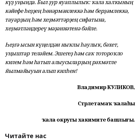
күҙ уңында. Был ҙур яуаплылыҡ: ҡала халҡының
кәйефе һеҙҙең һөнәрмәнлеккә һәм берҙәмлеккә,
тауарҙың һәм хеҙмәттәрҙең сифатына,
хеҙмәтләндереү мәҙәниәтенә бәйле.
Һеҙгә ысын күңелдән ныҡлы һаулыҡ, бәхет,
уңыштар теләйем. Эшегеҙ һәм саҡ тотороҡло
килем һәм һатып алыусыларҙың рәхмәтле
йылмайыуын алып килһен!
Владимир КУЛИКОВ,
Стәрлетамаҡ ҡалаһы
ҡала округы хакимиәте башлығы.
Читайте нас