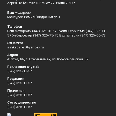
серия ПИ №ТУ02-01679 от 22 июля 2019 г.
Баш мөхәррир
Мансуров Рәмил Ғәбдрәшит улы.
Телефон
Баш мөхәррир (347) 325-18-57 Яуаплы сәркәтип (347) 325-18-
57 Хәбәрселәр (347) 325-75-70 Бухгалтерия (347) 325-60-73
Эл. почта
ashkadar-st@yandex.ru
Адрес
453124, РБ, г. Стерлитамак, ул. Комсомольская, 82
Рекламная служба
(347) 325-18-57
Редакция
(347) 325-18-57
Приемная
(347) 325-18-57
Сотрудничество
(347) 325-18-57