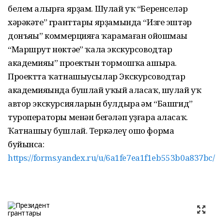
белем алырға ярҙам. Шулай уҡ “Беренселәр
хәрәкәте” гранттары ярҙамында “Изге эштәр
донъяһы” коммерцияға ҡарамаған ойошмаһы
“Маршрут нөктәһе” ҡала экскурсоводтар
академияһы” проектын тормошҡа ашыра.
Проектта ҡатнашыусылар Экскурсоводтар
академияһында бушлай уҡый аласаҡ, шулай уҡ
автор экскурсияларын булдыра һәм “Башгид”
туроператоры менән бегәләп уҙғара аласаҡ.
Ҡатнашыу бушлай. Теркәлеү ошо форма
буйынса:
https://forms.yandex.ru/u/6a1fe7ea1f1eb553b0a837bc/