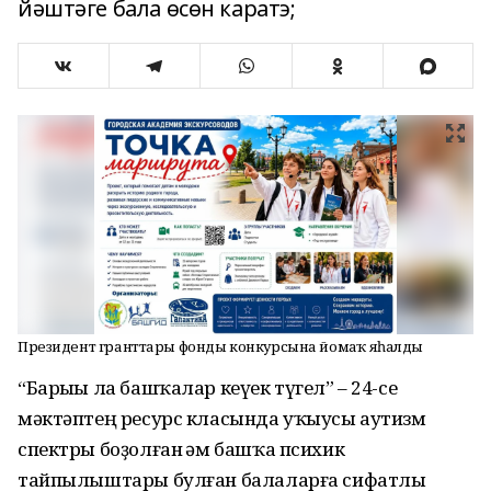
йәштәге бала өсөн каратэ;
Президент гранттары фонды конкурсына йомғаҡ яһалды
“Барыһы ла башҡалар кеүек түгел” – 24-се
мәктәптең ресурс класында уҡыусы аутизм
спектры боҙолған һәм башҡа психик
тайпылыштары булған балаларға сифатлы