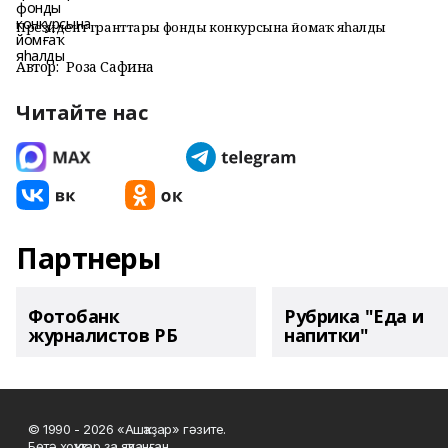
Президент гранттары фонды конкурсына йомғаҡ яһалды
Автор:
Роза Сафина
Читайте нас
Партнеры
Фотобанк
Рубрика "Еда и
журналистов РБ
напитки"
© 1990 - 2026 «Ашҡаҙар» гәзите.
Бөтә хоҡуҡтар ҙа яҡланған.