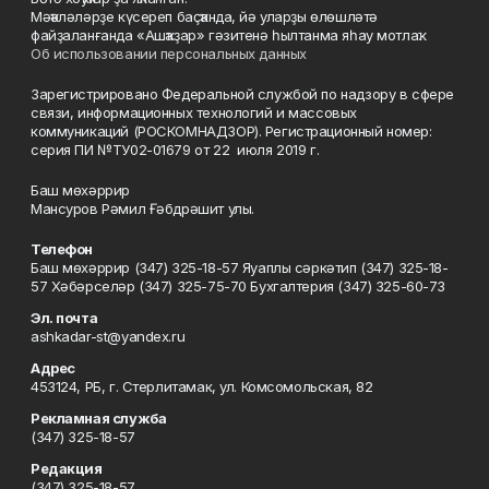
Мәҡәләләрҙе күсереп баҫҡанда, йә уларҙы өлөшләтә
файҙаланғанда «Ашҡаҙар» гәзитенә һылтанма яһау мотлаҡ.
Об использовании персональных данных
Зарегистрировано Федеральной службой по надзору в сфере
связи, информационных технологий и массовых
коммуникаций (РОСКОМНАДЗОР). Регистрационный номер:
серия ПИ №ТУ02-01679 от 22 июля 2019 г.
Баш мөхәррир
Мансуров Рәмил Ғәбдрәшит улы.
Телефон
Баш мөхәррир (347) 325-18-57 Яуаплы сәркәтип (347) 325-18-
57 Хәбәрселәр (347) 325-75-70 Бухгалтерия (347) 325-60-73
Эл. почта
ashkadar-st@yandex.ru
Адрес
453124, РБ, г. Стерлитамак, ул. Комсомольская, 82
Рекламная служба
(347) 325-18-57
Редакция
(347) 325-18-57