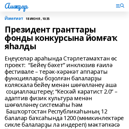
Ашҡаҙар
Йәмғиәт
18 ИЮНЯ , 10:35
Президент гранттары
фонды конкурсына йомғаҡ
яһалды
Еңеүселәр араһында Стәрлетамаҡтан өс
проект: “Бейеү бәхет” инклюзив ғаилә
фестивале – терәк-хәрәкәт аппараты
функциялары боҙолған балаларҙы
коляскала бейеү менән шөғөлләнеү аша
социалләштереү; “Кескәй каратист 2.0” –
адаптив физик культура менән
шөғөлләнеү системаһы һәм
Башҡортостан Республикаһының 12
балалар баҡсаһында 1200 (мөмкинлектәре
сикле балаларҙы ла индереп) мәктәпкәсә