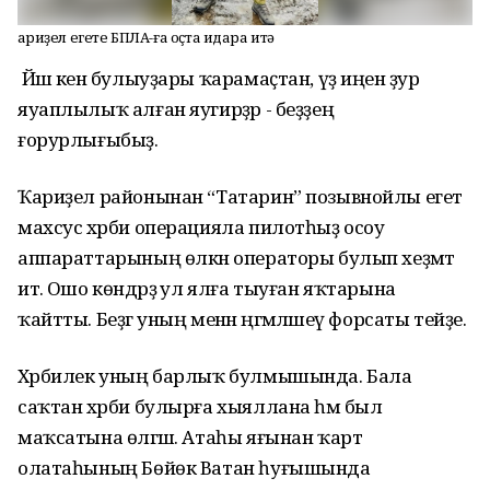
Ҡариҙел егете БПЛА-ға оҫта идара итә
Йәш кенә булыуҙары ҡарамаҫтан, үҙ иңенә ҙур
яуаплылыҡ алған яугирҙәр - беҙҙең
ғорурлығыбыҙ.
Ҡариҙел районынан “Татарин” позывнойлы егет
махсус хәрби операцияла пилотһыҙ осоу
аппараттарының өлкән операторы булып хеҙмәт
итә. Ошо көндәрҙә ул ялға тыуған яҡтарына
ҡайтты. Беҙгә уның менән әңгәмәләшеү форсаты тейҙе.
Хәрбилек уның барлыҡ булмышында. Бала
саҡтан хәрби булырға хыяллана һәм был
маҡсатына өлгәшә. Атаһы яғынан ҡарт
олатаһының Бөйөк Ватан һуғышында