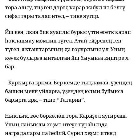
тора алыу, тиҙ генә дөрөҫ ҡарар ҡабул итә белеү
сифаттары талап ителә, – тине яугир.
Йәш кенә, ләкин бик яуаплы бурыс үтәгән егеткә ҡарап
һоҡланмау мөмкин түгел. Атай-әсәйҙәренең генә
түгел, яҡташтарының да ғорурлығы ул. Уның
кеүек булырға ынтылған йәш быуынға кәңәштәре лә
бар.
–Ҡурҡырға кәрәкмәй. Бер кемде тыңламай, үҙеңдең
башың менән уйларға, үҙеңдең юлың буйынса
барырға кәрәк, – тине “Татарин”.
Ныҡлыҡ, көс бөркөлөп тора Ҡариҙел яугиренән.
Уның лайыҡлы хеҙмәт итеүе тураһында
наградалары ла һөйләй. Сүриәлә хеҙмәт иткәндә