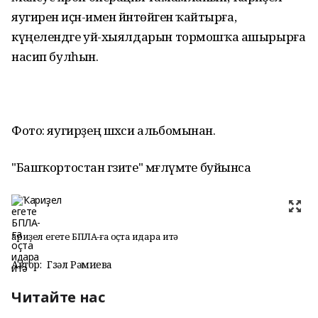
яугиренә иҫән-имен йәнтөйәгенә ҡайтырға,
күңелендәге уй-хыялдарын тормошҡа ашырырға
насип булһын.
Фото: яугирҙең шәхси альбомынан.
"Башҡортостан гәзите" мәғлүмәте буйынса
Ҡариҙел егете БПЛА-ға оҫта идара итә
Автор:
Гүзәл Рәмиева
Читайте нас