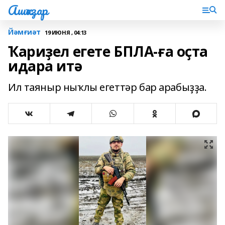
Ашҡаҙар
Йәмғиәт
19 ИЮНЯ , 04:13
Ҡариҙел егете БПЛА-ға оҫта
идара итә
Ил таяныр ныҡлы егеттәр бар арабыҙҙа.