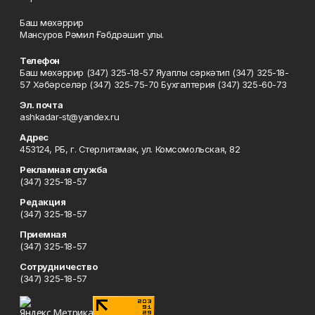
Баш мөхәррир
Мансуров Рәмил Ғәбдрәшит улы.
Телефон
Баш мөхәррир (347) 325-18-57 Яуаплы сәркәтип (347) 325-18-
57 Хәбәрселәр (347) 325-75-70 Бухгалтерия (347) 325-60-73
Эл. почта
ashkadar-st@yandex.ru
Адрес
453124, РБ, г. Стерлитамак, ул. Комсомольская, 82
Рекламная служба
(347) 325-18-57
Редакция
(347) 325-18-57
Приемная
(347) 325-18-57
Сотрудничество
(347) 325-18-57