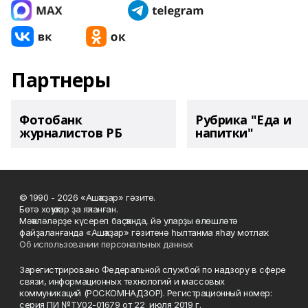
Партнеры
Фотобанк
Рубрика "Еда и
журналистов РБ
напитки"
© 1990 - 2026 «Ашҡаҙар» гәзите.
Бөтә хоҡуҡтар ҙа яҡланған.
Мәҡәләләрҙе күсереп баҫҡанда, йә уларҙы өлөшләтә
файҙаланғанда «Ашҡаҙар» гәзитенә һылтанма яһау мотлаҡ.
Об использовании персональных данных
Зарегистрировано Федеральной службой по надзору в сфере
связи, информационных технологий и массовых
коммуникаций (РОСКОМНАДЗОР). Регистрационный номер:
серия ПИ №ТУ02-01679 от 22 июля 2019 г.