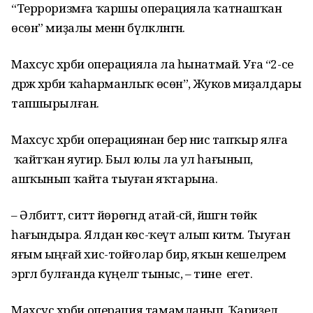
“Терроризмға ҡаршы операцияла ҡатнашҡан
өсөн” миҙалы менән бүләкләнгән.
Махсус хәрби операцияла ла һынатмай. Уға “2-се
дәрәжә хәрби ҡаһарманлыҡ өсөн”, Жуков миҙалдары
тапшырылған.
Махсус хәрби операциянан бер нисә тапҡыр ялға
ҡайтҡан яугир. Был юлы ла ул һағынып,
ашҡынып ҡайта тыуған яҡтарына.
– Әлбиттә, ситтә йөрөгәндә атай-әсәй, йәшәгән төйәк
һағындыра. Ялдан көс-ҡеүәт алып китәм. Тыуған
яғым ыңғай хис-тойғолар бирә, яҡын кешеләрем
эргәлә булғанда күңелгә тыныс, – тине егет.
Махсус хәрби операция тамамланып, Ҡариҙел