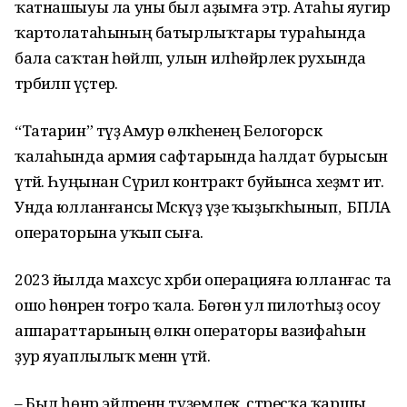
ҡатнашыуы ла уны был аҙымға этәрә. Атаһы яугир
ҡартолатаһының батырлыҡтары тураһында
бала саҡтан һөйләп, улын илһөйәрлек рухында
тәрбиәләп үҫтерә.
“Татарин” тәүҙә Амур өлкәһенең Белогорск
ҡалаһында армия сафтарында һалдат бурысын
үтәй. Һуңынан Сүриәлә контракт буйынса хеҙмәт итә.
Унда юлланғансы Мәскәүҙә үҙе ҡыҙыҡһынып, БПЛА
операторына уҡып сыға.
2023 йылда махсус хәрби операцияға юлланғас та
ошо һөнәренә тоғро ҡала. Бөгөн ул пилотһыҙ осоу
аппараттарының өлкән операторы вазифаһын
ҙур яуаплылыҡ менән үтәй.
– Был һөнәр эйәләренән түҙемлек, стресҡа ҡаршы