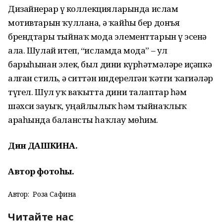
Дизайнерҙар үҙ коллекцияларында ислам
мотивтарын ҡуллана, ә ҡайһы бер донъя
брендтары тыйнаҡ мода элементтарын үҙ эсенә
ала. Шулай итеп, “исламда мода” – ул
барыһынан элек, был дини күрһәтмәләрҙе иҫәпкә
алған стиль, ә ситтән индерелгән ҡәтғи ҡағиҙәләр
түгел. Шул уҡ ваҡытта дини талаптар һәм
шәхси зауыҡ, уңайлылыҡ һәм тыйнаҡлыҡ
араһында балансты һаҡлау мөһим.
Динә ДАШКИНА.
Автор фотоһы.
Автор:
Роза Сафина
Читайте нас