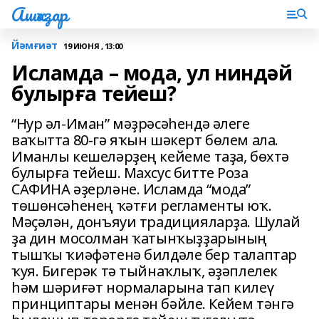
Ашҡаҙар
Йәмғиәт
19 ИЮНЯ , 13:00
Исламда – мода, ул ниндәй
булырға тейеш?
“Нур әл-Иман” мәҙрәсәһендә әлеге
ваҡытта 80-гә яҡын шәкерт бөлем ала.
Иманлы кешеләрҙең кейеме таҙа, бөхтә
булырға тейеш. Махсус битте Роза
САФИНА әҙерләне. Исламда “мода”
төшөнсәһенең ҡәтғи регламенты юҡ.
Мәҫәлән, донъяуи традицияларҙа. Шулай
ҙа дин мосолман ҡатынҡыҙҙарының
тышҡы ҡиәфәтенә билдәле бер талаптар
ҡуя. Бигерәк тә тыйнаҡлыҡ, әҙәплелек
һәм шәриғәт нормаларына тап килеү
принциптары менән бәйле. Кейем тәнгә