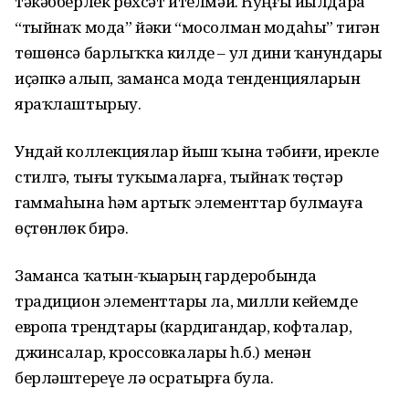
тәкәбберлек рөхсәт ителмәй. Һуңғы йылдарҙа
“тыйнаҡ мода” йәки “мосолман модаһы” тигән
төшөнсә барлыҡҡа килде – ул дини ҡанундарҙы
иҫәпкә алып, заманса мода тенденцияларын
яраҡлаштырыу.
Ундай коллекциялар йыш ҡына тәбиғи, ирекле
стилгә, тығыҙ туҡымаларға, тыйнаҡ төҫтәр
гаммаһына һәм артыҡ элементтар булмауға
өҫтөнлөк бирә.
Заманса ҡатын-ҡыҙҙарҙың гардеробында
традицион элементтарҙы ла, милли кейемде
европа трендтары (кардигандар, кофталар,
джинсалар, кроссовкаларҙы һ.б.) менән
берләштереүҙе лә осратырға була.