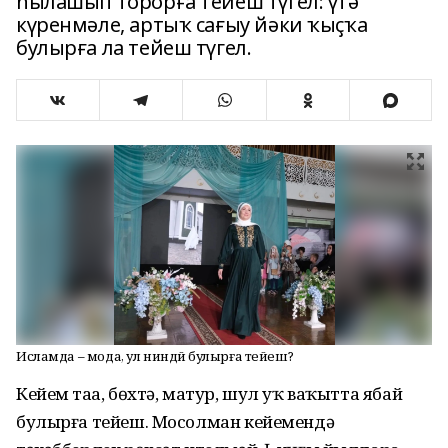
һылашып торорға тейеш түгел: үтә
күренмәле, артыҡ сағыу йәки ҡыҫҡа
булырға ла тейеш түгел.
Исламда – мода, ул ниндәй булырға тейеш?
Кейем таҙа, бөхтә, матур, шул уҡ ваҡытта ябай
булырға тейеш. Мосолман кейемендә