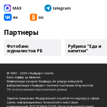
Партнеры
Фотобанк
Рубрика "Еда и
журналистов РБ
напитки"
© 1990 - 2026 «Ашҡаҙар» гәзите.
Бөтә хоҡуҡтар ҙа яҡланған.
Мәҡәләләрҙе күсереп баҫҡанда, йә уларҙы өлөшләтә
файҙаланғанда «Ашҡаҙар» гәзитенә һылтанма яһау мотлаҡ.
Об использовании персональных данных
Зарегистрировано Федеральной службой по надзору в сфере
связи, информационных технологий и массовых
коммуникаций (РОСКОМНАДЗОР). Регистрационный номер: