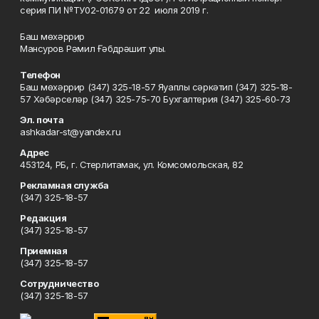
серия ПИ №ТУ02-01679 от 22 июля 2019 г.
Баш мөхәррир
Мансуров Рәмил Ғәбдрәшит улы.
Телефон
Баш мөхәррир (347) 325-18-57 Яуаплы сәркәтип (347) 325-18-
57 Хәбәрселәр (347) 325-75-70 Бухгалтерия (347) 325-60-73
Эл. почта
ashkadar-st@yandex.ru
Адрес
453124, РБ, г. Стерлитамак, ул. Комсомольская, 82
Рекламная служба
(347) 325-18-57
Редакция
(347) 325-18-57
Приемная
(347) 325-18-57
Сотрудничество
(347) 325-18-57