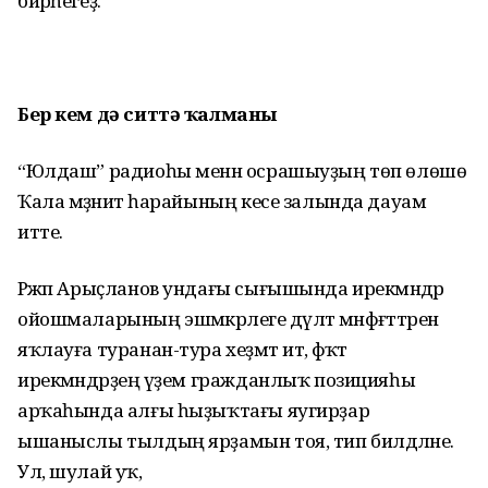
бирәһегеҙ.
Бер кем дә ситтә ҡалманы
“Юлдаш” радиоһы менән осрашыуҙың төп өлөшө
Ҡала мәҙәниәт һарайының кесе залында дауам
итте.
Рәжәп Арыҫланов ундағы сығышында ирекмәндәр
ойошмаларының эшмәкәрлеге дәүләт мәнфәғәттәрен
яҡлауға туранан-тура хеҙмәт итә, фәҡәт
ирекмәндәрҙең әүҙем гражданлыҡ позицияһы
арҡаһында алғы һыҙыҡтағы яугирҙар
ышаныслы тылдың ярҙамын тоя, тип билдәләне.
Ул, шулай уҡ,