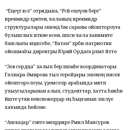
“Еңеүгә юл” отрядына, “Рәсәй еңеүенә бергә”
ирекмәндәр хәрәкәтенә, ҡаланың ирекмәндәр
структуралары эшендә һәм сараны ойоштороуға
булышлыҡ иткәне өсөн, шәхсән ҡала хакимиәте
башлығы кәңәшсеһе, “Ватан” хәрби-патриотик
ойошмаһы директры Юрий Ордаға рәхмәт әйтте.
“Зов сердца” халыҡ берләшмәһе координаторы
Гөлнара Әмирова тыл геройҙары эшенең нисек
ойошторолоуы, әүҙемселәр араһында мәктәп
уҡыусыларынан алып, студенттар, хатта һикһән
йәште үткән пенсионерҙар ең һыҙғанып эшләүе
хаҡында һөйләне.
“Ашҡаҙар” гәзите мөхәррире Рәмил Мансуров