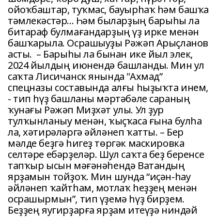
ойоҡбаштар, туҡмас, бауырһаҡ һәм башҡа
тәмлекәстәр... Һәм быларҙың барыһы ла
битараф булмағандарҙың үҙ ирке менән
башҡарыла. Осрашыуҙы Рәжәп Арыҫланов
асты. – Барыһы ла бынан ике йыл элек,
2024 йылдың июнендә башланды. Мин ул
саҡта Лисичанск янында "Ахмад”
спецназы составында алғы һыҙыҡта инем,
- тип һүҙ башланы мәртәбәле сараның
ҡунағы Рәжәп Миҙхәт улы. Ул ҙур
тулҡынланыу менән, ҡыҫҡаса ғына булһа
ла, хәтирәләргә әйләнеп ҡатты. – Бер
мәлде беҙгә һигеҙ төргәк маскировка
селтәре ебәрҙеләр. Шул саҡта беҙ беренсе
тапҡыр ысын мәғәнәһендә Ватандың
ярҙамын тойҙоҡ. Мин шунда “иҫән-һау
әйләнеп ҡайтһам, мотлаҡ һеҙҙең менән
осрашырмын”, тип үҙемә һүҙ бирҙем.
Беҙҙең яугирҙарға ярҙам итеүҙә ниндәй