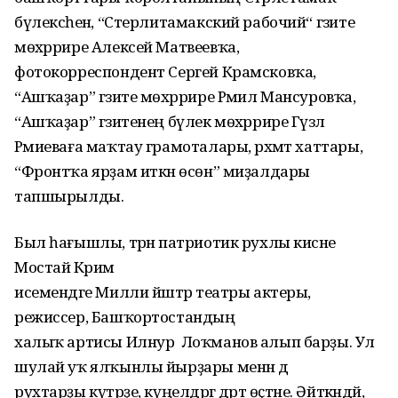
бүлексәһенә, “Стерлитамакский рабочий“ гәзите
мөхәррире Алексей Матвеевҡа,
фотокорреспондент Сергей Крамсковҡа,
“Ашҡаҙар” гәзите мөхәррире Рәмил Мансуровҡа,
“Ашҡаҙар” гәзитенең бүлек мөхәррире Гүзәл
Рәмиеваға маҡтау грамоталары, рәхмәт хаттары,
“Фронтҡа ярҙам иткән өсөн” миҙалдары
тапшырылды.
Был һағышлы, тәрән патриотик рухлы кисәне
Мостай Кәрим
исемендәге Милли йәштәр театры актеры,
режиссер, Башҡортостандың
халыҡ артисы Илнур Лоҡманов алып барҙы. Ул
шулай уҡ ялҡынлы йырҙары менән дә
рухтарҙы күтәрҙе, күңелдәргә дәрт өҫтәне. Әйткәндәй,