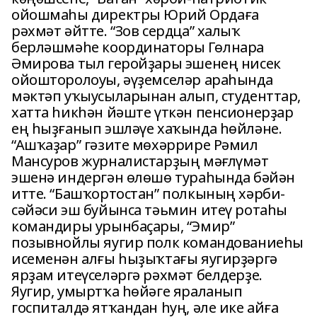
ойошмаһы директры Юрий Ордаға
рәхмәт әйтте. “Зов сердца” халыҡ
берләшмәһе координаторы Гөлнара
Әмирова тыл геройҙары эшенең нисек
ойошторолоуы, әүҙемселәр араһында
мәктәп уҡыусыларынан алып, студенттар,
хатта һикһән йәште үткән пенсионерҙар
ең һыҙғанып эшләүе хаҡында һөйләне.
“Ашҡаҙар” гәзите мөхәррире Рәмил
Мансуров журналистарҙың мәғлүмәт
эшенә индергән өлөшө тураһында бәйән
итте. “Башҡортостан” полкының хәрби-
сәйәси эш буйынса тәьмин итеү ротаһы
командиры урынбаҫары, “Эмир”
позывнойлы яугир полк командованиеһы
исеменән алғы һыҙыҡтағы яугирҙәргә
ярҙам итеүселәргә рәхмәт белдерҙе.
Яугир, умыртҡа һөйәге яраланып
госпиталдә ятҡандан һуң, әле ике айға