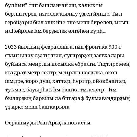
булһын” тип башланған эш, халыҡты
берләштереп, изгелек ҡылыу үҙәгенә әйләнде. Тыл
геройҙары был эшкә йәне-тәне менән бирелеп, ысын
илһөйәрлек һәм берҙәмлек өлгөһөн күрһәтә.
2023 йылдың февраленән алып фронтҡа 900-гә
яҡын ылау оҙатылған, яугирҙәрҙең заявкалары
буйынса меңәрләгән посылка ебәрелгән. Тиҫтәләрсә мең
квадрат метр селтәр, меңәрләгән носилка, окоп
шәмдәре, ҡоро душ, хаттар, һүрәттәр, ойоҡбаштар,
туҡмас, бауырһаҡ һәм башҡа тәмлекәстәр... Һәм
быларҙың барыһы ла битараф булмағандарҙың
үҙ ирке менән башҡарыла.
Осрашыуҙы Рәжәп Арыҫланов асты.