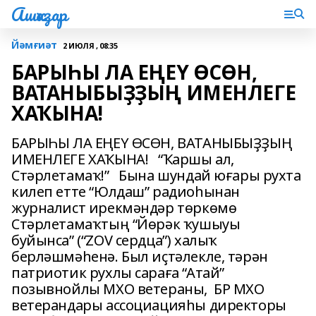
Ашҡаҙар
Йәмғиәт
2 ИЮЛЯ , 08:35
БАРЫҺЫ ЛА ЕҢЕҮ ӨСӨН,
ВАТАНЫБЫҘҘЫҢ ИМЕНЛЕГЕ
ХАҠЫНА!
БАРЫҺЫ ЛА ЕҢЕҮ ӨСӨН, ВАТАНЫБЫҘҘЫҢ
ИМЕНЛЕГЕ ХАҠЫНА! “Ҡаршы ал,
Стәрлетамаҡ!” Бына шундай юғары рухта
килеп етте “Юлдаш” радиоһынан
журналист ирекмәндәр төркөмө
Стәрлетамаҡтың “Йөрәк ҡушыуы
буйынса” (“ZOV сердца”) халыҡ
берләшмәһенә. Был иҫтәлекле, тәрән
патриотик рухлы сараға “Атай”
позывнойлы МХО ветераны, БР МХО
ветерандары ассоциацияһы директоры