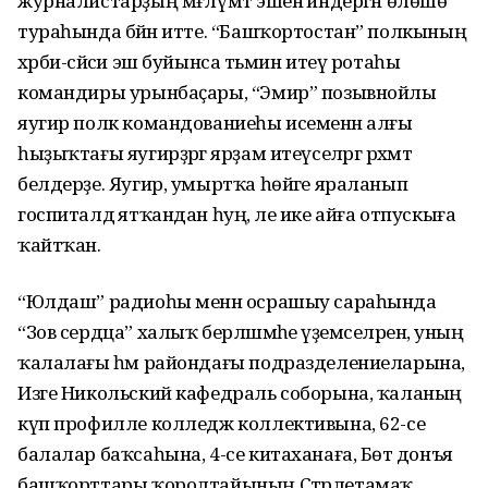
журналистарҙың мәғлүмәт эшенә индергән өлөшө
тураһында бәйән итте. “Башҡортостан” полкының
хәрби-сәйәси эш буйынса тәьмин итеү ротаһы
командиры урынбаҫары, “Эмир” позывнойлы
яугир полк командованиеһы исеменән алғы
һыҙыҡтағы яугирҙәргә ярҙам итеүселәргә рәхмәт
белдерҙе. Яугир, умыртҡа һөйәге яраланып
госпиталдә ятҡандан һуң, әле ике айға отпускыға
ҡайтҡан.
“Юлдаш” радиоһы менән осрашыу сараһында
“Зов сердца” халыҡ берләшмәһе әүҙемселәренә, уның
ҡалалағы һәм райондағы подразделениеларына,
Изге Никольский кафедраль соборына, ҡаланың
күп профилле колледж коллективына, 62-се
балалар баҡсаһына, 4-се китаханаға, Бөтә донъя
башҡорттары ҡоролтайының Стәрлетамаҡ