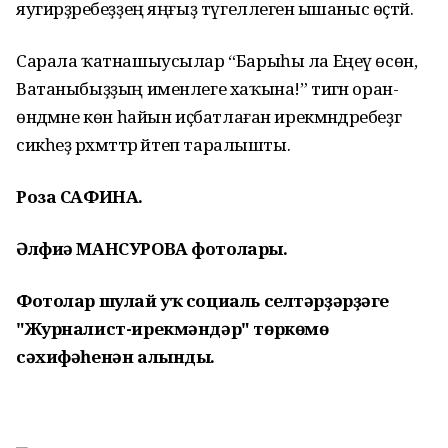
яугирҙәребеҙҙең яңғыҙ түгеллегенә ышаныс өҫтәй.
Сарала ҡатнашыусылар “Барыһы ла Еңеү өсөн,
Ватаныбыҙҙың именлеге хаҡына!” тигән оран-
өндәмәне көн һайын иҫбатлаған ирекмәндәребеҙгә
сикһеҙ рәхмәттәр әйтеп таралышты.
Роза САФИНА.
Әлфиә МАНСУРОВА фотолары.
Фотолар шулай уҡ социаль селтәрҙәрҙәге
"Журналист-ирекмәндәр" төркөмө
сәхифәһенән алынды.