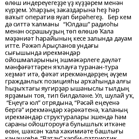
өлөш индереүегеҙҙе үҙ күҙҙәрем менән
күрҙем. Уларҙың заказдарына һеҙ һәр
ваҡыт оператив яуап бирәһегеҙ. Бер кем
дә ситтә ҡалманы “Юлдаш” радиоһы
менән осрашыуҙың төп өлөшө Ҡала
мәҙәниәт һарайының кесе залында дауам
итте. Рәжәп Арыҫланов ундағы
сығышында ирекмәндәр
ойошмаларының эшмәкәрлеге дәүләт
мәнфәғәттәрен яҡлауға туранан-тура
хеҙмәт итә, фәҡәт ирекмәндәрҙең әүҙем
гражданлыҡ позицияһы арҡаһында алғы
һыҙыҡтағы яугирҙар ышаныслы тылдың
ярҙамын тоя, тип билдәләне. Ул, шулай уҡ,
“Еңеүгә юл” отрядына, “Рәсәй еңеүенә
бергә” ирекмәндәр хәрәкәтенә, ҡаланың
ирекмәндәр структуралары эшендә һәм
сараны ойоштороуға булышлыҡ иткәне
өсөн, шәхсән ҡала хакимиәте башлығы
кәңәшсеһе, “Ватан” хәрби-патриотик