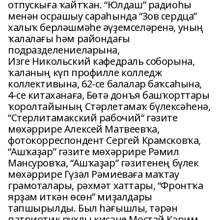
отпускыға ҡайтҡан. “Юлдаш” радиоһы
менән осрашыу сараһында “Зов сердца”
халыҡ берләшмәһе әүҙемселәренә, уның
ҡалалағы һәм райондағы
подразделениеларына,
Изге Никольский кафедраль соборына,
ҡаланың күп профилле колледж
коллективына, 62-се балалар баҡсаһына,
4-се китаханаға, Бөтә донъя башҡорттары
ҡоролтайының Стәрлетамаҡ бүлексәһенә,
“Стерлитамакский рабочий“ гәзите
мөхәррире Алексей Матвеевҡа,
фотокорреспондент Сергей Крамсковҡа,
“Ашҡаҙар” гәзите мөхәррире Рәмил
Мансуровҡа, “Ашҡаҙар” гәзитенең бүлек
мөхәррире Гүзәл Рәмиеваға маҡтау
грамоталары, рәхмәт хаттары, “Фронтҡа
ярҙам иткән өсөн” миҙалдары
тапшырылды. Был һағышлы, тәрән
патриотик рухлы кисәне Мостай Кәрим