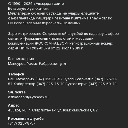
© 1990 - 2026 «Ашҡаҙар» гәзите.
Бөтә хоҡуҡтар ҙа яҡланған.
Мәҡәләләрҙе күсереп баҫҡанда, йә уларҙы өлөшләтә
файҙаланғанда «Ашҡаҙар» гәзитенә һылтанма яһау мотлаҡ.
Об использовании персональных данных
Зарегистрировано Федеральной службой по надзору в сфере
связи, информационных технологий и массовых
коммуникаций (РОСКОМНАДЗОР). Регистрационный номер:
серия ПИ №ТУ02-01679 от 22 июля 2019 г.
Баш мөхәррир
Мансуров Рәмил Ғәбдрәшит улы.
Телефон
Баш мөхәррир (347) 325-18-57 Яуаплы сәркәтип (347) 325-18-
57 Хәбәрселәр (347) 325-75-70 Бухгалтерия (347) 325-60-73
Эл. почта
ashkadar-st@yandex.ru
Адрес
453124, РБ, г. Стерлитамак, ул. Комсомольская, 82
Рекламная служба
(347) 325-18-57