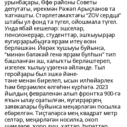
урынбаҫары, Өфө районы Советы
депутаты, ирекмән Рәжәп Арыҫланов та
ҡатнашты. Стәрлетамаҡтағы “ZOV сердца”
штабы ул фонд та түгел, ойошмала түгел.
Унда ябай кешеләр: эшселәр,
пенсионерҙар, студенттар, эшҡыуырҙар
яугирҙарыбыҙға ярҙам итеү өсөн
берләшкән. Йөрәк ҡушыуы буйынса,
“минән бәләкәй генә ярҙам булһын” тип
башланған эш, халыҡты берләштереп,
изгелек ҡылыу үҙәгенә әйләнде. Тыл
геройҙары был эшкә йәне-
тәне менән бирелеп, ысын илһөйәрлек
һәм берҙәмлек өлгөһөн күрһәтә. 2023
йылдың февраленән алып фронтҡа 900-гә
яҡын ылау оҙатылған, яугирҙәрҙең
заявкалары буйынса меңәрләгән посылка
ебәрелгән. Тиҫтәләрсә мең квадрат метр
селтәр, меңәрләгән носилка, окоп
шәмдәре, ҡоро душ, хаттар, һүрәттәр,