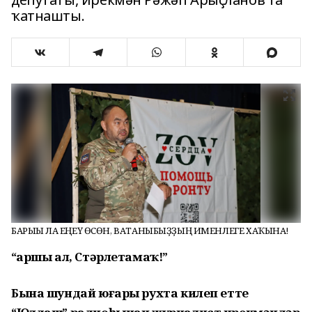
ҡатнашты.
БАРЫҺЫ ЛА ЕҢЕҮ ӨСӨН, ВАТАНЫБЫҘҘЫҢ ИМЕНЛЕГЕ ХАҠЫНА!
“Ҡаршы ал, Стәрлетамаҡ!”
Бына шундай юғары рухта килеп етте