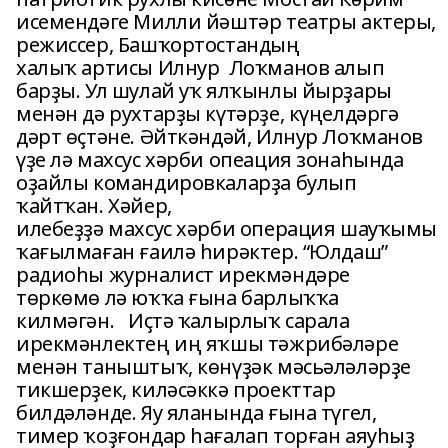
исемендәге Милли йәштәр театры актеры,
режиссер, Башҡортостандың
халыҡ артисы Илнур Лоҡманов алып
барҙы. Ул шулай уҡ ялҡынлы йырҙары
менән дә рухтарҙы күтәрҙе, күңелдәргә
дәрт өҫтәне. Әйткәндәй, Илнур Лоҡманов
үҙе лә махсус хәрби опеация зонаһында
оҙайлы командировкаларҙа булып
ҡайтҡан. Хәйер,
илебеҙҙә махсус хәрби операция шауҡымы
ҡағылмаған ғаилә һирәктер. “Юлдаш”
радиоһы журналист ирекмәндәре
төркөмө лә юҡҡа ғына барлыҡҡа
килмәгән. Иҫтә ҡалырлыҡ сарала
ирекмәнлектең иң яҡшы тәжрибәләре
менән таныштыҡ, көнүҙәк мәсьәләләрҙе
тикшерҙек, киләсәккә проекттар
билдәләнде. Яу яланында ғына түгел,
тимер ҡоҙғондар һағалап торған аяуһыҙ