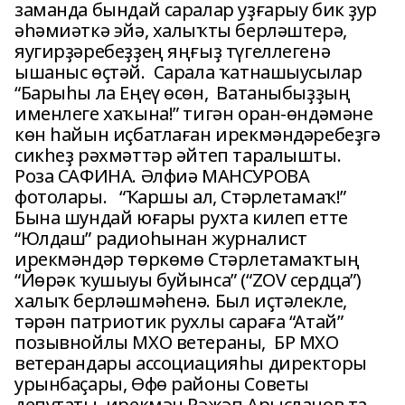
заманда бындай саралар уҙғарыу бик ҙур
әһәмиәткә эйә, халыҡты берләштерә,
яугирҙәребеҙҙең яңғыҙ түгеллегенә
ышаныс өҫтәй. Сарала ҡатнашыусылар
“Барыһы ла Еңеү өсөн, Ватаныбыҙҙың
именлеге хаҡына!” тигән оран-өндәмәне
көн һайын иҫбатлаған ирекмәндәребеҙгә
сикһеҙ рәхмәттәр әйтеп таралышты.
Роза САФИНА. Әлфиә МАНСУРОВА
фотолары. “Ҡаршы ал, Стәрлетамаҡ!”
Бына шундай юғары рухта килеп етте
“Юлдаш” радиоһынан журналист
ирекмәндәр төркөмө Стәрлетамаҡтың
“Йөрәк ҡушыуы буйынса” (“ZOV сердца”)
халыҡ берләшмәһенә. Был иҫтәлекле,
тәрән патриотик рухлы сараға “Атай”
позывнойлы МХО ветераны, БР МХО
ветерандары ассоциацияһы директоры
урынбаҫары, Өфө районы Советы
депутаты, ирекмән Рәжәп Арыҫланов та