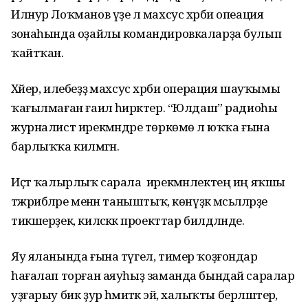
Илнур Лоҡманов үҙе лә махсус хәрби опеация
зонаһында оҙайлы командировкаларҙа булып
ҡайтҡан.
Хәйер, илебеҙҙә махсус хәрби операция шауҡымы
ҡағылмаған ғаилә һирәктер. “Юлдаш” радиоһы
журналист ирекмәндәре төркөмө лә юҡҡа ғына
барлыҡҡа килмәгән.
Иҫтә ҡалырлыҡ сарала ирекмәнлектең иң яҡшы
тәжрибәләре менән таныштыҡ, көнүҙәк мәсьәләләрҙе
тикшерҙек, киләсәккә проекттар билдәләнде.
Яу яланында ғына түгел, тимер ҡоҙғондар
һағалап торған аяуһыҙ заманда бындай саралар
уҙғарыу бик ҙур әһәмиәткә эйә, халыҡты берләштерә,