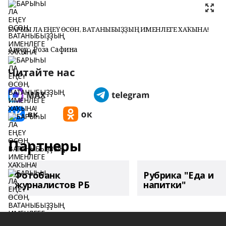
БАРЫҺЫ ЛА ЕҢЕҮ ӨСӨН, ВАТАНЫБЫҘҘЫҢ ИМЕНЛЕГЕ ХАҠЫНА!
Автор:
Роза Сафина
Читайте нас
Партнеры
Фотобанк
Рубрика "Еда и
журналистов РБ
напитки"