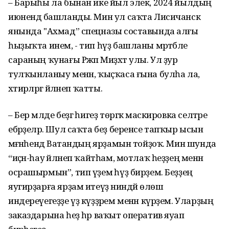
– Барыһы ла бынан ике йыл элек, 2024 йылдың
июнендә башланды. Мин ул саҡта Лисичанск
янында "Ахмад” спецназы составында алғы
һыҙыҡта инем, - тип һүҙ башланы мәртәбәле
сараның ҡунағы Рәжәп Миҙхәт улы. Ул ҙур
тулҡынланыу менән, ҡыҫҡаса ғына булһа ла,
хәтирәләргә әйләнеп ҡатты.
– Бер мәлде беҙгә һигеҙ төргәк маскировка селтәре
ебәрҙеләр. Шул саҡта беҙ беренсе тапҡыр ысын
мәғәнәһендә Ватандың ярҙамын тойҙоҡ. Мин шунда
“иҫән-һау әйләнеп ҡайтһам, мотлаҡ һеҙҙең менән
осрашырмын”, тип үҙемә һүҙ бирҙем. Беҙҙең
яугирҙарға ярҙам итеүҙә ниндәй өлөш
индереүегеҙҙе үҙ күҙҙәрем менән күрҙем. Уларҙың
заказдарына һеҙ һәр ваҡыт оператив яуап