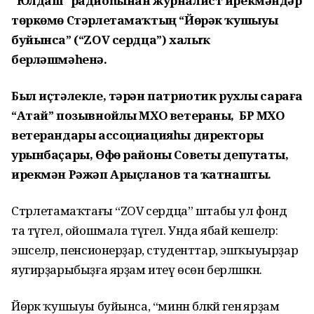
“Юлдаш” радиоһынан журналист ирекмәндәр
төркөмө Стәрлетамаҡтың “Йөрәк ҡушыуы
буйынса” (“ZOV сердца”) халыҡ
берләшмәһенә.
Был иҫтәлекле, тәрән патриотик рухлы сараға
“Атай” позывнойлы МХО ветераны, БР МХО
ветерандары ассоциацияһы директоры
урынбаҫары, Өфө районы Советы депутаты,
ирекмән Рәжәп Арыҫланов та ҡатнашты.
Стәрлетамаҡтағы “ZOV сердца” штабы ул фонд
та түгел, ойошмала түгел. Унда ябай кешеләр:
эшселәр, пенсионерҙар, студенттар, эшҡыуырҙар
яугирҙарыбыҙға ярҙам итеү өсөн берләшкән.
Йөрәк ҡушыуы буйынса, “минән бәләкәй генә ярҙам