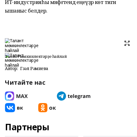
ИТ-индустрияһы мәнфәғәтендә еңеүҙәр көтә тигән
ышаныс белдерә.
Талант мөмкинлектәрҙе һайлай
Автор:
Гүзәл Рәмиева
Читайте нас
Партнеры