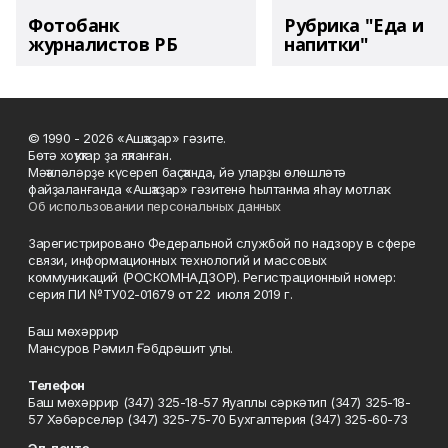
Фотобанк
Рубрика "Еда и
журналистов РБ
напитки"
© 1990 - 2026 «Ашҡаҙар» гәзите.
Бөтә хоҡуҡтар ҙа яҡланған.
Мәҡәләләрҙе күсереп баҫҡанда, йә уларҙы өлөшләтә
файҙаланғанда «Ашҡаҙар» гәзитенә һылтанма яһау мотлаҡ.
Об использовании персональных данных
Зарегистрировано Федеральной службой по надзору в сфере
связи, информационных технологий и массовых
коммуникаций (РОСКОМНАДЗОР). Регистрационный номер:
серия ПИ №ТУ02-01679 от 22 июля 2019 г.
Баш мөхәррир
Мансуров Рәмил Ғәбдрәшит улы.
Телефон
Баш мөхәррир (347) 325-18-57 Яуаплы сәркәтип (347) 325-18-
57 Хәбәрселәр (347) 325-75-70 Бухгалтерия (347) 325-60-73