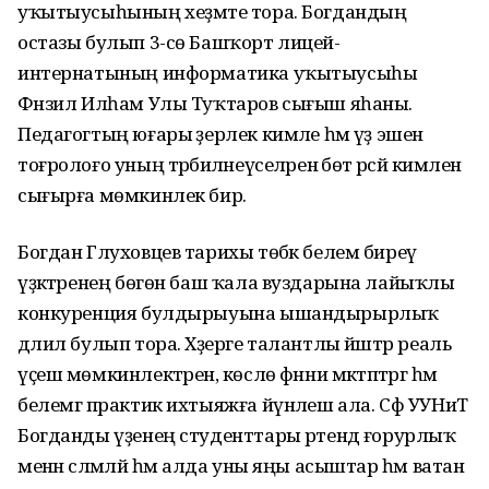
уҡытыусыһының хеҙмәте тора. Богдандың
остазы булып 3-сө Башҡорт лицей-
интернатының информатика уҡытыусыһы
Фәнзил Илһам Улы Туҡтаров сығыш яһаны.
Педагогтың юғары әҙерлек кимәле һәм үҙ эшенә
тоғролоғо уның тәрбиәләнеүселәренә бөтә рәсәй кимәленә
сығырға мөмкинлек бирә.
Богдан Глуховцев тарихы төбәк белем биреү
үҙәктәренең бөгөн баш ҡала вуздарына лайыҡлы
конкуренция булдырыуына ышандырырлыҡ
дәлил булып тора. Хәҙерге талантлы йәштәр реаль
үҫеш мөмкинлектәренә, көслө фәнни мәктәптәргә һәм
белемгә практик ихтыяжға йүнәлеш ала. Сф УУНиТ
Богданды үҙенең студенттары рәтендә ғорурлыҡ
менән сәләмләй һәм алда уны яңы асыштар һәм ватан