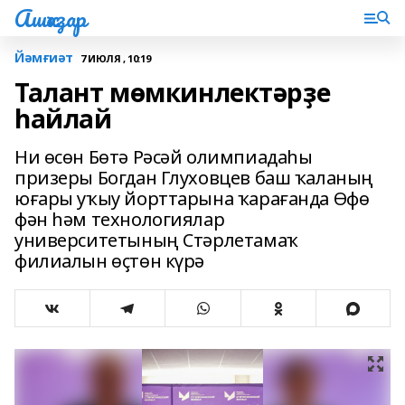
Ашҡаҙар
Йәмғиәт
7 ИЮЛЯ , 10:19
Талант мөмкинлектәрҙе
һайлай
Ни өсөн Бөтә Рәсәй олимпиадаһы
призеры Богдан Глуховцев баш ҡаланың
юғары уҡыу йорттарына ҡарағанда Өфө
фән һәм технологиялар
университетының Стәрлетамаҡ
филиалын өҫтөн күрә