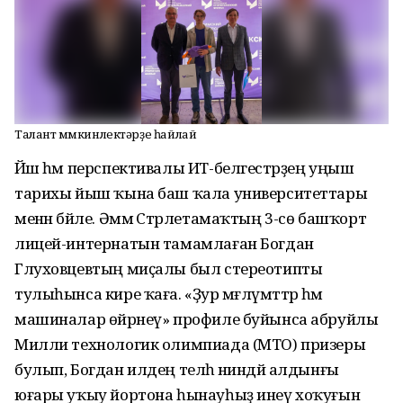
Талант мөмкинлектәрҙе һайлай
Йәш һәм перспективалы ИТ-белгестәрҙең уңыш
тарихы йыш ҡына баш ҡала университеттары
менән бәйле. Әммә Стәрлетамаҡтың 3-сө башҡорт
лицей-интернатын тамамлаған Богдан
Глуховцевтың миҫалы был стереотипты
тулыһынса кире ҡаға. «Ҙур мәғлүмәттәр һәм
машиналар өйрәнеү» профиле буйынса абруйлы
Милли технологик олимпиада (МТО) призеры
булып, Богдан илдең теләһә ниндәй алдынғы
юғары уҡыу йортона һынауһыҙ инеү хоҡуғын