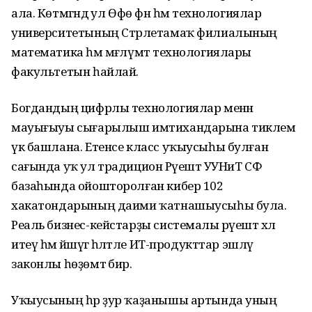
ала. Көтмәгәндә ул Өфө фән һәм технологиялар
университетының Стәрлетамаҡ филиалының
математика һәм мәғлүмәт технологиялары
факультетын һайлай.
Богдандың цифрлы технологиялар менән
мауығыуы сығарылыш имтихандарына тиклем
үк башлана. Етенсе класс уҡыусыһы булған
сағында уҡ ул традицион Рәүештә УУНиТ СФ
базаһында ойошторолған кибер 102
хакатондарының даими ҡатнашыусыһы була.
Реаль бизнес-кейстарҙы системалы рәүештә хәл
итеү һәм йәшәүгә һәләтле ИТ-продукттар эшләү
законлы һөҙөмтә бирә.
Уҡыусының һәр ҙур ҡаҙанышы артында уның