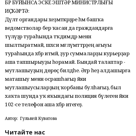
БР БУЙЫНСА ЭСКЕ ЭШТӘР МИНИСТРЛЫҒЫ
ИҪКӘРТӘ:
Дәүләт органдары хеҙмәткәрҙәре һәм башҡа
ведомстволар бер ҡасан да граждандарға
түләүҙәр тураһында тәҡдимдәр менән
шылтыратмай, шәхси мәғлүмәттәрҙең ағыуы
тураһында хәбәр итмәй, ҙур суммаларҙы курьерҙар
аша тапшырыуҙы һорамай. Бындай талаптар -
мутлашыуҙың дөрөҫ билдәһе. Әгәр һеҙ алдашырға
маташыу менән осрашһағыҙ йәки
мутлашыусыларҙың ҡорбаны булһағыҙ, был
хаҡта шунда уҡ яҡындағы полиция бүлегенә йәки
102-се телефон аша хәбәр итегеҙ.
Автор:
Гулькей Куватова
Читайте нас