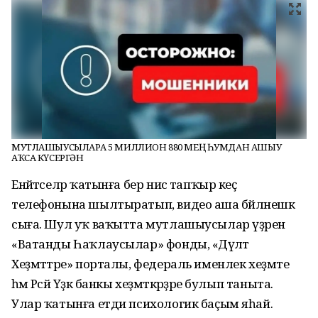
МУТЛАШЫУСЫЛАРҒА 5 МИЛЛИОН 880 МЕҢ ҺУМДАН АШЫУ
АҠСА КҮСЕРГӘН
Енәйәтселәр ҡатынға бер нисә тапҡыр кеҫә
телефонына шылтыратып, видео аша бәйләнешкә
сыға. Шул уҡ ваҡытта мутлашыусылар үҙәрен
«Ватанды Һаҡлаусылар» фонды, «Дәүләт
Хеҙмәттәре» порталы, федераль именлек хеҙмәте
һәм Рәсәй Үҙәк банкы хеҙмәткәрҙәре булып таныта.
Улар ҡатынға етди психологик баҫым яһай.