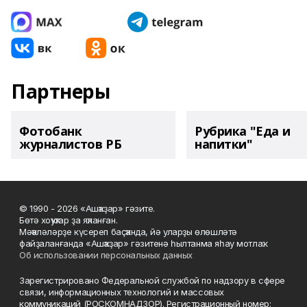
Партнеры
Фотобанк
Рубрика "Еда и
журналистов РБ
напитки"
© 1990 - 2026 «Ашҡаҙар» гәзите.
Бөтә хоҡуҡтар ҙа яҡланған.
Мәҡәләләрҙе күсереп баҫҡанда, йә уларҙы өлөшләтә
файҙаланғанда «Ашҡаҙар» гәзитенә һылтанма яһау мотлаҡ.
Об использовании персональных данных
Зарегистрировано Федеральной службой по надзору в сфере
связи, информационных технологий и массовых
коммуникаций (РОСКОМНАДЗОР). Регистрационный номер: