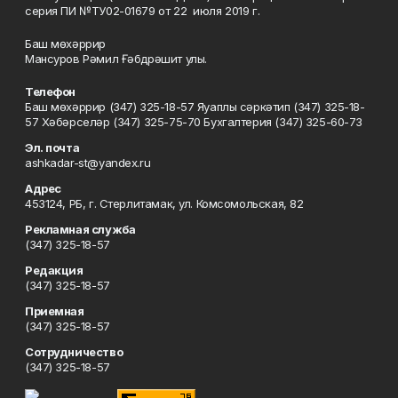
серия ПИ №ТУ02-01679 от 22 июля 2019 г.
Баш мөхәррир
Мансуров Рәмил Ғәбдрәшит улы.
Телефон
Баш мөхәррир (347) 325-18-57 Яуаплы сәркәтип (347) 325-18-
57 Хәбәрселәр (347) 325-75-70 Бухгалтерия (347) 325-60-73
Эл. почта
ashkadar-st@yandex.ru
Адрес
453124, РБ, г. Стерлитамак, ул. Комсомольская, 82
Рекламная служба
(347) 325-18-57
Редакция
(347) 325-18-57
Приемная
(347) 325-18-57
Сотрудничество
(347) 325-18-57