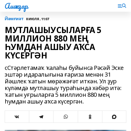
Ашҡаҙар
Йәмғиәт
8 ИЮЛЯ , 11:07
МУТЛАШЫУСЫЛАРҒА 5
МИЛЛИОН 880 МЕҢ
ҺУМДАН АШЫУ АҠСА
КҮСЕРГӘН
сСтәрлетамаҡ ҡалаһы буйынса Рәсәй Эске
эштәр идаралығына ғариза менән 31
йәшлек ҡатын мөрәжәғәт иткән. Ул ҙур
күләмдә мутлашыу тураһында хәбәр итә:
ҡатын уғрыларға 5 миллион 880 мең
һумдан ашыу аҡса күсергән.