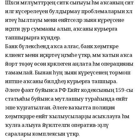
Шәхси мәғлүмәттәрҙең ситкә сығыуы һәм аҡсаның сит
илгә күсерелеүен булдырмау проблемаларын хәл
итеү һылтауы менән енәйәтселәр зыян күреүсене
иҫәптән ҙур сумманы алып, аҡсаны курьерға
тапшырырға күндерә.
Банк бүлексәһендә аҡса алғас, банк хеҙмәткәре
клиент менән иҫкәртеү әңгәмәһе үткәрә, әммә ҡатын аҡса
йорт төҙөү өсөн кәрәклеген аңлата һәм операцияны
тамамлай. Бынан һуң зыян күреүсенең тормош
иптәше аҡсаны билдәһеҙ курьерға тапшыра.
Әлеге факт буйынса РФ Енәйәт кодексының 159-сы
статьяһы буйынса мутлашыу тураһында енәйәт
эше ҡуҙғатылған. Әлеге ваҡытта полиция
хеҙмәткәрҙәре енәйәт ҡылыусыларҙы асыҡлауға һәм
ҡулға алыуға йүнәлтелгән оператив-эҙләү
саралары комплексын үткәрә.