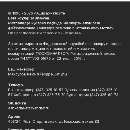
© 1990 - 2026 «Ашҡаҙар» гәзите.
Бөтә хоҡуҡтар ҙа яҡланған.
Мәҡәләләрҙе күсереп баҫҡанда, йә уларҙы өлөшләтә
файҙаланғанда «Ашҡаҙар» гәзитенә һылтанма яһау мотлаҡ.
Об использовании персональных данных
Зарегистрировано Федеральной службой по надзору в сфере
связи, информационных технологий и массовых
коммуникаций (РОСКОМНАДЗОР). Регистрационный номер:
серия ПИ №ТУ02-01679 от 22 июля 2019 г.
Баш мөхәррир
Мансуров Рәмил Ғәбдрәшит улы.
Телефон
Баш мөхәррир (347) 325-18-57 Яуаплы сәркәтип (347) 325-18-
57 Хәбәрселәр (347) 325-75-70 Бухгалтерия (347) 325-60-73
Эл. почта
ashkadar-st@yandex.ru
Адрес
453124, РБ, г. Стерлитамак, ул. Комсомольская, 82
Рекламная служба