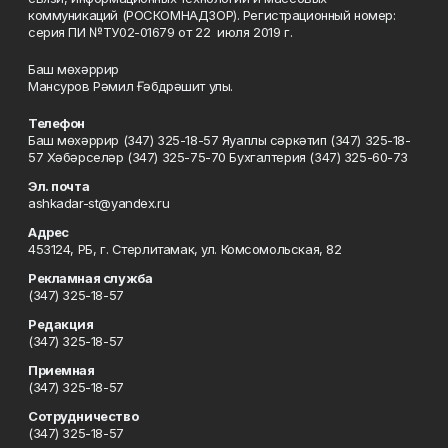
коммуникаций (РОСКОМНАДЗОР). Регистрационный номер:
серия ПИ №ТУ02-01679 от 22 июля 2019 г.
Баш мөхәррир
Мансуров Рәмил Ғәбдрәшит улы.
Телефон
Баш мөхәррир (347) 325-18-57 Яуаплы сәркәтип (347) 325-18-
57 Хәбәрселәр (347) 325-75-70 Бухгалтерия (347) 325-60-73
Эл. почта
ashkadar-st@yandex.ru
Адрес
453124, РБ, г. Стерлитамак, ул. Комсомольская, 82
Рекламная служба
(347) 325-18-57
Редакция
(347) 325-18-57
Приемная
(347) 325-18-57
Сотрудничество
(347) 325-18-57