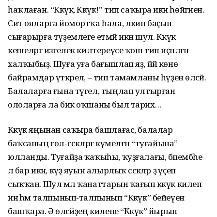
һаҡлаған. “Кәкүк, Кәкүк!” тип саҡыра икән һөйгәнен.
Сит ояларға йомортҡа һала, ләкин баҫып
сығарырға түҙемлеге етмәй икән шул. Кәкүк
кешеләргә изгелек килтереүсе ҡош тип иҫәпләгән
халҡыбыҙ. Шуға уға бағышлап яҙ, йәй көнө
байрамдар үткәрелә, – тип тамамланы һүҙен өләсәй.
Балаларға ғына түгел, тыңлап ултырған
ололарға ла бик оҡшаны был тарих…
Кәкүк яңынан саҡыра башлағас, балалар
баҡсаның гөл-сәскәләргә күмелгән “туғайына”
юлланды. Туғайҙа ҡаҡыһы, ҡуҙғалағы, бәпембәһе
лә бар икән, күҙ яуын алырлыҡ сәскәләр ҙә үҫеп
сыҡҡан. Шул мәл ҡанаттарын ҡағып кәкүк килеп
инә һәм талпынып-талпынып “Кәкүк” бейеүен
башҡара. Ә өләсәйҙең килене “Кәкүк” йырын