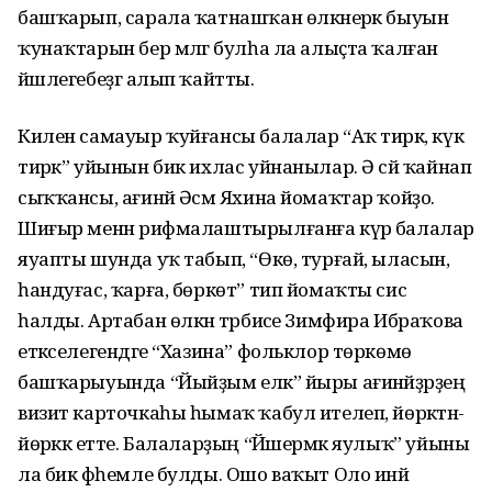
башҡарып, сарала ҡатнашҡан өлкәнерәк быуын
ҡунаҡтарын бер мәлгә булһа ла алыҫта ҡалған
йәшлегебеҙгә алып ҡайтты.
Килен самауыр ҡуйғансы балалар “Аҡ тирәк, күк
тирәк” уйынын бик ихлас уйнанылар. Ә сәй ҡайнап
сыҡҡансы, ағинәй Әсмә Яхина йомаҡтар ҡойҙо.
Шиғыр менән рифмалаштырылғанға күрә балалар
яуапты шунда уҡ табып, “Өкө, турғай, ыласын,
һандуғас, ҡарға, бөркөт” тип йомаҡты сисә
һалды. Артабан өлкән тәрбиәсе Зимфира Ибраҡова
етәкселегендәге “Хазина” фольклор төркөмө
башҡарыуында “Йыйҙым еләк” йыры ағинәйҙәрҙең
визит карточкаһы һымаҡ ҡабул ителеп, йөрәктән-
йөрәккә етте. Балаларҙың “Йәшермәк яулыҡ” уйыны
ла бик фәһемле булды. Ошо ваҡыт Оло инәй