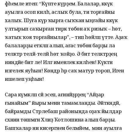
фәһемле итеп: “Күпте күрҙем. Балалар, кәкүк
ауылға осоп килһә, аслыҡ була, ти торғайны
халыҡ. Шуға күрә ҡырға сыҡҡан ыңғайы кәкүк
ултырып саҡырған тирәк төбөнә аҡ ризыҡ – һөт,
ҡатыҡ ҡоя торғайнылар”, – тип һөйләп үтте. Аҙаҡ
балаларҙы етәкләп алып, ағас төбөнә барҙы ла
теләктәр теләй-теләй һөт ҡойҙо. Ә бит теләктәрҙең
ниндәйе бит әле! Илгә именлек килһен! Күктән
изгелек яуһын! Көндәр һәр саҡ матур тороп, Иген
ишелеп уңһын!
Сара күмәкләп сәй эсеп, ағинәйҙәрҙең “Айҙар
ғынайым” йыры менән тамамланды. Әйткәндәй,
байрамды Стәрлебаш районында оҙаҡ йылдар
сәхнәнән төшмәгән Хәлиҙә Ҡотлошина алып барҙы.
Башҡалар ни кисергәнен белмәйем, ә мин ауылға