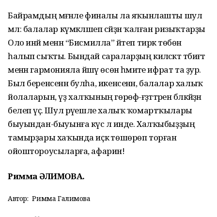
Байрамдың мәғәнәле финалы ла яҡынлашты шул
мәл: балалар күмәкләшеп сәйҙән ҡалған ризыҡтарҙы
Оло инәй менән “Бисмилла” әйтеп тирәк төбөнә
һалып сыҡты. Бындай сараларҙың киләсәктә тәбиғәт
менән гармонияла йәшәү өсөн әһәмиәте ифрат та ҙур.
Был беренсенән булһа, икенсенән, балалар халыҡ
йолаларын, үҙ халҡының гөрөф-ғәҙәттәрен бәләкәйҙән
белеп үҫә. Шул рәүешле халыҡ ҡомартҡылары
быуындан-быуынға күсә лә инде. Халҡыбыҙҙың
тамырҙары хаҡында иҫкә төшөрөп торған
ойоштороусыларға, афарин!
Римма ҒӘЛИМОВА.
Автор:
Римма Галимова