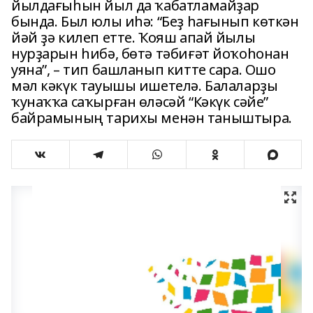
йылдағыһын йыл да ҡабатламайҙар
бында. Был юлы иһә: “Беҙ һағынып көткән
йәй ҙә килеп етте. Ҡояш апай йылы
нурҙарын һибә, бөтә тәбиғәт йоҡоһонан
уяна”, – тип башланып китте сара. Ошо
мәл кәкүк тауышы ишетелә. Балаларҙы
ҡунаҡҡа саҡырған өләсәй “Кәкүк сәйе”
байрамының тарихы менән таныштыра.