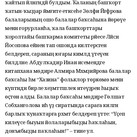
ҡайтып әйләнгәндәй булдым. Ҡаланың башҡорт
ҡатын-ҡыҙҙар йәмғиәте етәксеһе Зөлфиә Йәғәфәрова
балаларының ошо балалар баҡсаһына йөрөүе
менән ғорурланһа, ҡала башҡорттары
ҡоролтайы башҡарма комитеты рәйесе Ләйсән
Йосопова ейәнен тап ошонда килтерәсәген
белдереп, сараның юғары кимәлдә үтеүен
билдәләне. Абдулҡадир Инан исемендәге
китапхана мөдире Алмира Мәхәмәҙийәрова балалар
баҡсаһы һәм “Хазина” фольклор төркөмө менән
күптәндән бирле хеҙмәттәшлек итеүҙәрен һыҙыҡ
өҫтөнә алды. Балалар баҡсаһы мөдире Гөлшат
Собханғолова иһә үҙ сиратында сараға килгән
барлыҡ ҡунаҡтарға рәхмәт белдереп үтте: “Үҫеп
килеүсе быуын йолаларыбыҙҙы һаҡлаһын,
донъябыҙҙы паҡлаһын!” – тине ул.