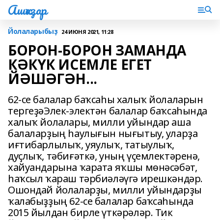
Ашҡаҙар
Йолаларыбыҙ
24 ИЮНЯ 2021, 11:28
БОРОН-БОРОН ЗАМАНДА
КӘКҮК ИСЕМЛЕ ЕГЕТ
ЙӘШӘГӘН...
62-се балалар баҡсаһы халыҡ йолаларын
тергеҙәЭлек-электән балалар баҡсаһында
халыҡ йолалары, милли уйындар аша
балаларҙың һаулығын нығытыу, уларҙа
иғтибарлылыҡ, уяулыҡ, татыулыҡ,
дуҫлыҡ, тәбиғәткә, уның үҫемлектәренә,
хайуандарына ҡарата яҡшы мөнәсәбәт,
һаҡсыл ҡараш тәрбиәләүгә ирешкәндәр.
Ошондай йолаларҙы, милли уйындарҙы
ҡалабыҙҙың 62-се балалар баҡсаһында
2015 йылдан бирле үткәрәләр. Тик