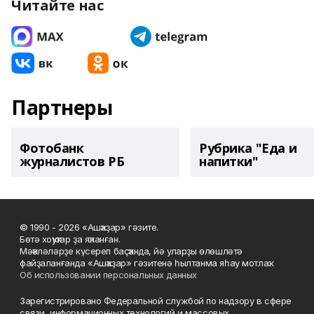
Читайте нас
Партнеры
Фотобанк
Рубрика "Еда и
журналистов РБ
напитки"
© 1990 - 2026 «Ашҡаҙар» гәзите.
Бөтә хоҡуҡтар ҙа яҡланған.
Мәҡәләләрҙе күсереп баҫҡанда, йә уларҙы өлөшләтә
файҙаланғанда «Ашҡаҙар» гәзитенә һылтанма яһау мотлаҡ.
Об использовании персональных данных
Зарегистрировано Федеральной службой по надзору в сфере
связи, информационных технологий и массовых