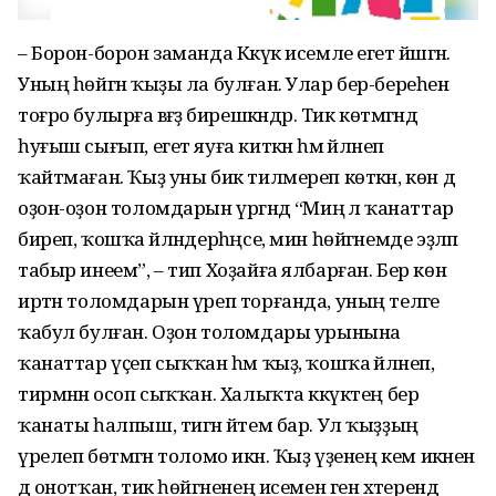
– Борон-борон заманда Кәкүк исемле егет йәшәгән.
Уның һөйгән ҡыҙы ла булған. Улар бер-береһенә
тоғро булырға вәғәҙә бирешкәндәр. Тик көтмәгәндә
һуғыш сығып, егет яуға киткән һәм әйләнеп
ҡайтмаған. Ҡыҙ уны бик тилмереп көткән, көн дә
оҙон-оҙон толомдарын үргәндә “Миңә лә ҡанаттар
биреп, ҡошҡа әйләндерһәңсе, мин һөйгәнемде эҙләп
табыр инеем”, – тип Хоҙайға ялбарған. Бер көн
иртән толомдарын үреп торғанда, уның теләге
ҡабул булған. Оҙон толомдары урынына
ҡанаттар үҫеп сыҡҡан һәм ҡыҙ, ҡошҡа әйләнеп,
тирмәнән осоп сыҡҡан. Халыҡта кәкүктең бер
ҡанаты һалпыш, тигән әйтем бар. Ул ҡыҙҙың
үрелеп бөтмәгән толомо икән. Ҡыҙ үҙенең кем икәнен
дә онотҡан, тик һөйгәненең исемен генә хәтерендә