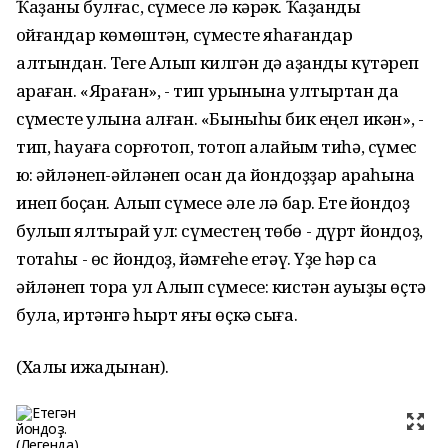
Ҡаҙаны булғас, сүмесе лә кәрәк. Ҡаҙанды
ҡойғандар көмөштән, сүместе яһағандар
алтындан. Теге Алып килгән дә ҡаҙанды күтәреп
ҡараған. «Яраған», - тип урынына ултыртҡан да
сүместе ҡулына алған. «Быныһы бик еңел икән», -
тип, һауаға сорғотоп, тотоп алайым тиһә, сүмес
юҡ: әйләнеп-әйләнеп осҡан да йондоҙҙар араһына
инеп боҫҡан. Алып сүмесе әле лә бар. Ете йондоҙ
булып ялтырай ул: сүместең төбө - дүрт йондоҙ,
тотҡаһы - өс йондоҙ, йәмғеһе етәү. Үҙе һәр саҡ
әйләнеп тора ул Алып сүмесе: кистән ауыҙы өҫтә
була, иртәнгә һырт яғы өҫкә сыға.
(Халыҡ ижадынан).