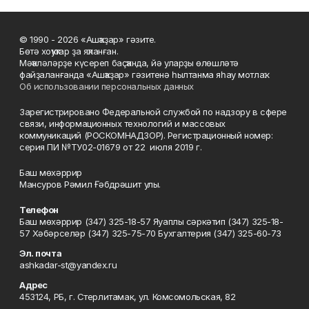
© 1990 - 2026 «Ашҡаҙар» гәзите.
Бөтә хоҡуҡтар ҙа яҡланған.
Мәҡәләләрҙе күсереп баҫҡанда, йә уларҙы өлөшләтә
файҙаланғанда «Ашҡаҙар» гәзитенә һылтанма яһау мотлаҡ.
Об использовании персональных данных
Зарегистрировано Федеральной службой по надзору в сфере
связи, информационных технологий и массовых
коммуникаций (РОСКОМНАДЗОР). Регистрационный номер:
серия ПИ №ТУ02-01679 от 22 июля 2019 г.
Баш мөхәррир
Мансуров Рәмил Ғәбдрәшит улы.
Телефон
Баш мөхәррир (347) 325-18-57 Яуаплы сәркәтип (347) 325-18-
57 Хәбәрселәр (347) 325-75-70 Бухгалтерия (347) 325-60-73
Эл. почта
ashkadar-st@yandex.ru
Адрес
453124, РБ, г. Стерлитамак, ул. Комсомольская, 82