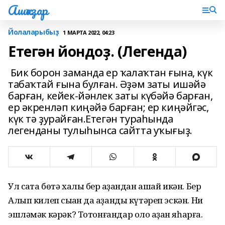
Ашҡаҙар
Йолаларыбыҙ
1 МАРТА 2022, 04:23
Етегән йондоҙ. (Легенда)
Бик борон заманда ер ҡалаҡтан ғына, күк
табаҡтай ғына булған. Әҙәм заты ишәйә
барған, кейек-йәнлек заты күбәйә барған,
ер әкренләп киңәйә барған; ер киңәйгәс,
күк тә ҙурайған.Етегән тураһында
легенданы тулыһынса сайтта уҡығыҙ.
Ул саҡта бөтә халыҡ бер ҡаҙандан ашай икән. Бер
Алып килеп сыҡҡан да ҡаҙанды күтәреп эскән. Ни
эшләмәк кәрәк? Тотонғандар оло ҡаҙан яһарға.