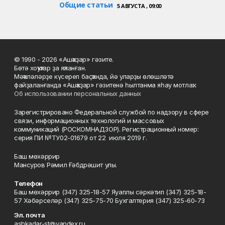
Общие статьи
5 АВГУСТА , 09:00
© 1990 - 2026 «Ашҡаҙар» гәзите.
Бөтә хоҡуҡтар ҙа яҡланған.
Мәҡәләләрҙе күсереп баҫҡанда, йә уларҙы өлөшләтә
файҙаланғанда «Ашҡаҙар» гәзитенә һылтанма яһау мотлаҡ.
Об использовании персональных данных
Зарегистрировано Федеральной службой по надзору в сфере
связи, информационных технологий и массовых
коммуникаций (РОСКОМНАДЗОР). Регистрационный номер:
серия ПИ №ТУ02-01679 от 22 июля 2019 г.
Баш мөхәррир
Мансуров Рәмил Ғәбдрәшит улы.
Телефон
Баш мөхәррир (347) 325-18-57 Яуаплы сәркәтип (347) 325-18-
57 Хәбәрселәр (347) 325-75-70 Бухгалтерия (347) 325-60-73
Эл. почта
ashkadar-st@yandex.ru