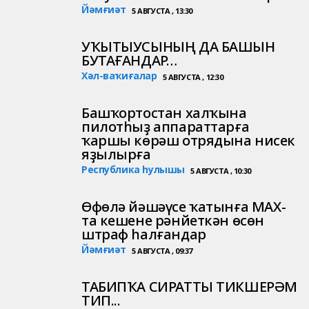
Йәмғиәт
5 АВГУСТА , 13:30
УҠЫТЫУСЫНЫҢ ДА БАШЫН
БУТАҒАНДАР…
Хәл-ваҡиғалар
5 АВГУСТА , 12:30
Башҡортостан халҡына
пилотһыҙ аппараттарға
ҡаршы көрәш отрядына нисек
яҙылырға
Республика һулышы
5 АВГУСТА , 10:30
Өфөлә йәшәүсе ҡатынға МАХ-
та кешене рәнйеткән өсөн
штраф һалғандар
Йәмғиәт
5 АВГУСТА , 09:37
ТАБИПҠА СИРАТТЫ ТИКШЕРӘМ
ТИП...