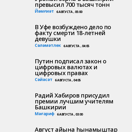
превысил 700 тысяч тонн
Йәмғиәт
6 АВГУСТА , 05:00
В Уфе возбуждено дело по
факту смерти 18-летней
девушки
Сәләмәтлек
6 АВГУСТА , 04:05
Путин подписал закон о
цифровых валютах и
цифровых правах
Сәйәсәт
6 АВГУСТА , 04:05
Радий Хабиров присудил
премии лучшим учителям
Башкирии
Мәғариф
6 АВГУСТА , 03:00
Август айына һынамыштар