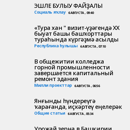
ЭШЛЕ БУЛЫУ ФАЙҘАЛЫ
Социаль яҡлау
6 АВГУСТА , 09:40
«Тура хан " визит-үҙәгендә ХХ
быуат башы башҡорттары
тураһында күргәҙмә асылды
Республика һулышы
6 АВГУСТА , 07:10
В общежитии колледжа
горной промышленности
завершается капитальный
ремонт здания
Милли проекттар
6 АВГУСТА , 06:56
Янғынды һүндереүгә
ҡарағанда, иҫкәртеү еңелерәк
Общие статьи
6 АВГУСТА , 05:34
Урожай зерна в Башкирии