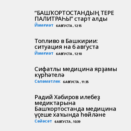
“БАШҠОРТОСТАНДЫҢ ТЕРЕ
ПАЛИТРАҺЫ” старт алды
Йәмғиәт
6 АВГУСТА , 12:15
Топливо в Башкирии:
ситуация на 6 августа
Йәмғиәт
6 АВГУСТА , 12:10
Сифатлы медицина ярҙамы
күрһәтелә
Сәләмәтлек
6 АВГУСТА , 11:35
Радий Хәбиров илебеҙ
медиктарына
Башҡортостанда медицина
үҫеше хаҡында һөйләне
Сәйәсәт
6 АВГУСТА , 10:39