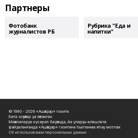
Партнеры
Фотобанк
Рубрика "Еда и
журналистов РБ
напитки"
© 1990 - 2026 «Ашҡаҙар» гәзите.
Бөтә хоҡуҡтар ҙа яҡланған.
Мәҡәләләрҙе күсереп баҫҡанда, йә уларҙы өлөшләтә
файҙаланғанда «Ашҡаҙар» гәзитенә һылтанма яһау мотлаҡ.
Об использовании персональных данных