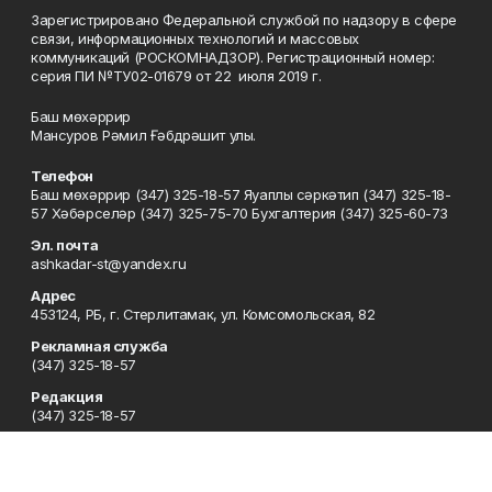
Зарегистрировано Федеральной службой по надзору в сфере
связи, информационных технологий и массовых
коммуникаций (РОСКОМНАДЗОР). Регистрационный номер:
серия ПИ №ТУ02-01679 от 22 июля 2019 г.
Баш мөхәррир
Мансуров Рәмил Ғәбдрәшит улы.
Телефон
Баш мөхәррир (347) 325-18-57 Яуаплы сәркәтип (347) 325-18-
57 Хәбәрселәр (347) 325-75-70 Бухгалтерия (347) 325-60-73
Эл. почта
ashkadar-st@yandex.ru
Адрес
453124, РБ, г. Стерлитамак, ул. Комсомольская, 82
Рекламная служба
(347) 325-18-57
Редакция
(347) 325-18-57
Приемная
(347) 325-18-57