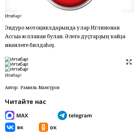
Иғтибар!
Эндуро мотоциклдарында улар Иглинонан
Ассыға юлланған булған. Әлегә дуҫтарҙың ҡайҙа
икәнлеге билдәһеҙ.
Иғтибар!
Автор:
Рамиль Мансуров
Читайте нас