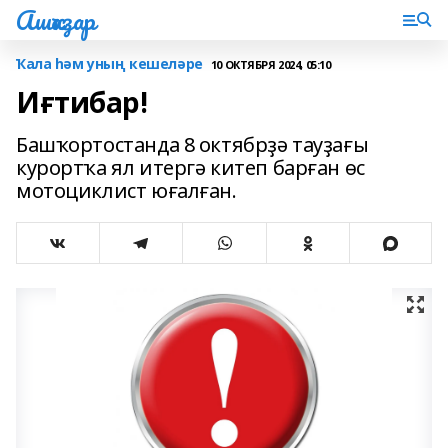
Ашҡаҙар
Ҡала һәм уның кешеләре
10 ОКТЯБРЯ 2024, 05:10
Иғтибар!
Башҡортостанда 8 октябрҙә тауҙағы
курортҡа ял итергә китеп барған өс
мотоциклист юғалған.