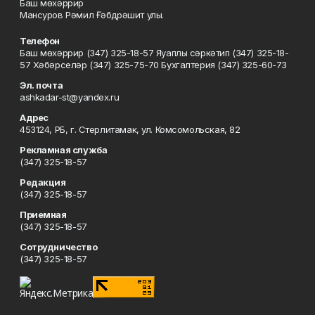
Баш мөхәррир
Мансуров Рәмил Ғәбдрәшит улы.
Телефон
Баш мөхәррир (347) 325-18-57 Яуаплы сәркәтип (347) 325-18-
57 Хәбәрселәр (347) 325-75-70 Бухгалтерия (347) 325-60-73
Эл. почта
ashkadar-st@yandex.ru
Адрес
453124, РБ, г. Стерлитамак, ул. Комсомольская, 82
Рекламная служба
(347) 325-18-57
Редакция
(347) 325-18-57
Приемная
(347) 325-18-57
Сотрудничество
(347) 325-18-57