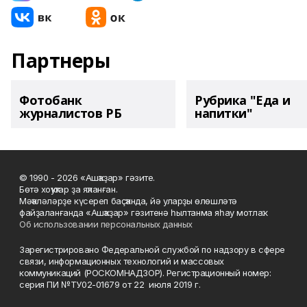
Партнеры
Фотобанк
Рубрика "Еда и
журналистов РБ
напитки"
© 1990 - 2026 «Ашҡаҙар» гәзите.
Бөтә хоҡуҡтар ҙа яҡланған.
Мәҡәләләрҙе күсереп баҫҡанда, йә уларҙы өлөшләтә
файҙаланғанда «Ашҡаҙар» гәзитенә һылтанма яһау мотлаҡ.
Об использовании персональных данных
Зарегистрировано Федеральной службой по надзору в сфере
связи, информационных технологий и массовых
коммуникаций (РОСКОМНАДЗОР). Регистрационный номер:
серия ПИ №ТУ02-01679 от 22 июля 2019 г.