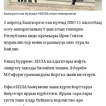
Башҡортостан күгендә 9 БПЛА атып төшөрөлгән
2 апрелдә Башҡортостан күгендә ПВО 11 пилотһыҙ
осоу аппаратының 9-ҙын атып төшөргән.
Республика вице-премьеры Ирек Сәғитов
журналистар менән осрашыуҙа ошо турала
һөйләне.
Уның һүҙҙәренсә, БПЛА ҡалдыҡтары нефть
эшкәртеү заводы биләмәһенә төшкән. Ә береһе
М.Ғафури урамындағы йортҡа зыян килтергән.
Өфөлә БПЛА һөжүменән зыян күргән йорттарҙа
йәшәүселәргә ярҙам күрһәтеләсәк. Ярҙам саралары
ғәҙәттән тыш хәлдәр буйынса ведомство-ара