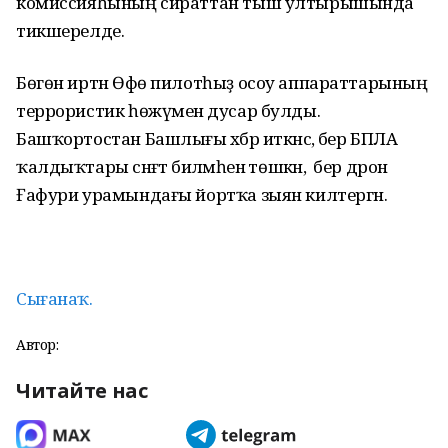
комиссияһының сираттан тыш ултырышында
тикшерелде.
Бөгөн иртән Өфө пилотһыҙ осоу аппараттарының
террористик һөжүменә дусар булды.
Башҡортостан Башлығы хәбәр иткәнсә, бер БПЛА
ҡалдыҡтары сәнәғәт биләмәһенә төшкән, ә бер дрон
Ғафури урамындағы йортҡа зыян килтергән.
Сығанаҡ.
Автор:
Читайте нас