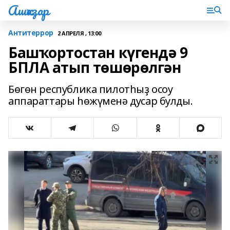
Ашҡаҙар
Антитеррор
2 АПРЕЛЯ , 13:00
Башҡортостан күгендә 9
БПЛА атып төшөрөлгән
Бөгөн республика пилотһыҙ осоу
аппараттары һөжүменә дусар булды.