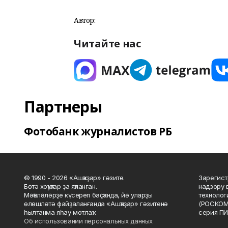
Автор:
Читайте нас
Партнеры
Фотобанк журналистов РБ
© 1990 - 2026 «Ашҡаҙар» гәзите.
Зарегист
Бөтә хоҡуҡтар ҙа яҡланған.
надзору 
Мәҡәләләрҙе күсереп баҫҡанда, йә уларҙы
технолог
өлөшләтә файҙаланғанда «Ашҡаҙар» гәзитенә
(РОСКОМ
һылтанма яһау мотлаҡ.
серия ПИ
Об использовании персональных данных