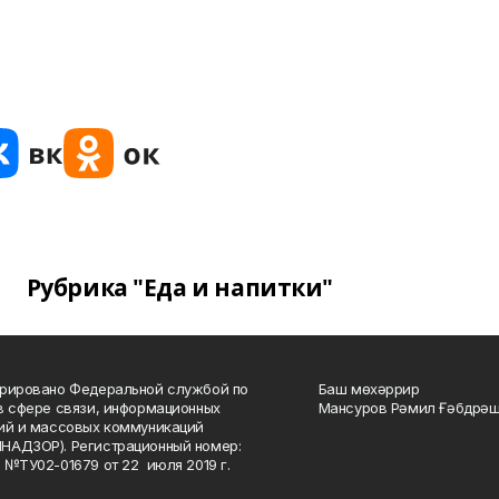
Рубрика "Еда и напитки"
рировано Федеральной службой по
Баш мөхәррир
в сфере связи, информационных
Мансуров Рәмил Ғәбдрәш
ий и массовых коммуникаций
НАДЗОР). Регистрационный номер:
 №ТУ02-01679 от 22 июля 2019 г.