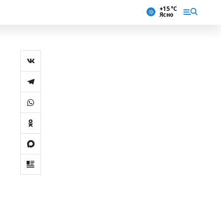
+15 °С
Ясно