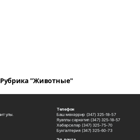
Рубрика "Животные"
Телефон
ит улы.
Баш мөхәррир (347) 325-18-57
Яуаплы сәркәтип (347) 325-18-57
Хәбәрселәр (347) 325-75-70
Бухгалтерия (347) 325-60-73
Эл. почта