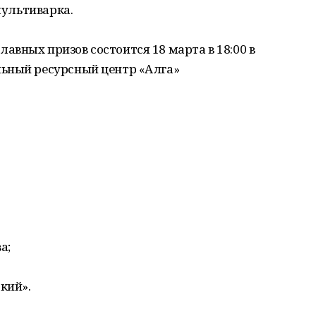
мультиварка.
вных призов состоится 18 марта в 18:00 в
ьный ресурсный центр «Алга»
а;
кий».