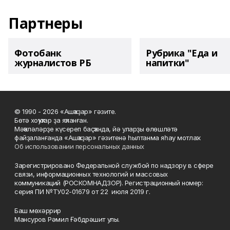
Партнеры
Фотобанк
Рубрика "Еда и
журналистов РБ
напитки"
© 1990 - 2026 «Ашҡаҙар» гәзите.
Бөтә хоҡуҡтар ҙа яҡланған.
Мәҡәләләрҙе күсереп баҫҡанда, йә уларҙы өлөшләтә
файҙаланғанда «Ашҡаҙар» гәзитенә һылтанма яһау мотлаҡ.
Об использовании персональных данных
Зарегистрировано Федеральной службой по надзору в сфере
связи, информационных технологий и массовых
коммуникаций (РОСКОМНАДЗОР). Регистрационный номер:
серия ПИ №ТУ02-01679 от 22 июля 2019 г.
Баш мөхәррир
Мансуров Рәмил Ғәбдрәшит улы.