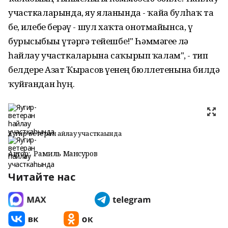
участкаларында, яу яланында - ҡайҙа булһаҡ та
беҙ, илебеҙ берәү - шул хаҡта онотмайынса, үҙ
бурысыбыҙҙы үтәргә тейешбеҙ!" Һәммәгеҙҙе лә
һайлау участкаларына саҡырып ҡалам", - тип
белдерҙе Азат Ҡыҙрасов үҙенең бюллетенына билдә
ҡуйғандан һуң.
Яугир-ветеран һайлау участкаһында
Автор:
Рамиль Мансуров
Читайте нас