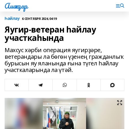
Ашҡаҙар
Һайлау
6 СЕНТЯБРЯ 2024, 04:19
Яугир-ветеран һайлау
участкаһында
Махсус хәрби операция яугирҙәре,
ветерандары ла бөгөн үҙенең гражданлыҡ
бурысын яу яланында ғына түгел һайлау
участкаларында ла үтәй.