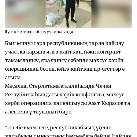
Яугир-ветеран һайлау участкаһында
Был минуттарҙа республиканың төрлө һайлау
участкаларына ялға ҡайтҡан, йәки контракт
тамамланыу, яраланыу сәбәпле махсус хәрби
операциянан бөтөнләйгә ҡайтҡан ир-егеттәр ҙә
ағыла.
Мәҫәлән, Стәрлетамаҡ ҡалаһында Чечен
Республикаһындағы хәрби конфликта, махсус
хәрби операцияла ҡатнашыусы Азат Ҡыҙрасов та
әлег генә үҙ тауышын бирҙе.
"Илебеҙ именлеге, республикабыҙҙың үҫеше,
ҡалабыҙҙың тыныслығы һәммәбеҙгә бәйле! Һайлау