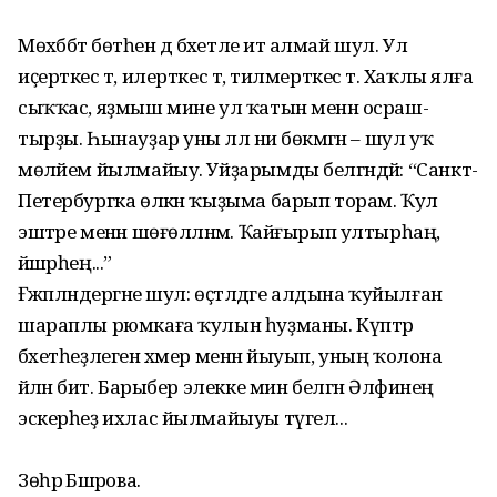
Мөхәббәт бөтәһен дә бәхетле итә алмай шул. Ул
иҫерткес тә, илерткес тә, тилмерткес тә. Хаҡлы ялға
сыҡҡас, яҙмыш мине ул ҡатын менән осраш­
тырҙы. Һынауҙар уны әллә ни бөкмәгән – шул уҡ
мөләйем йылмайыу. Уйҙарымды белгәндәй: “Санкт-
Петербургка өлкән ҡыҙыма барып торам. Ҡул
эштәре менән шөғөлләнәм. Ҡайғырып ултырһаң,
йәшәрһең...”
Ғәжәпләндергәне шул: өҫтәлдәге алдына ҡуйылған
шараплы рюмкаға ҡулын һуҙманы. Күптәр
бәхетһеҙлеген хәмер менән йыуып, уның ҡолона
әйләнә бит. Барыбер элекке мин белгән Әлфиәнең
эскерһеҙ ихлас йылмайыуы түгел...
Зөһрә Бәшәрова.