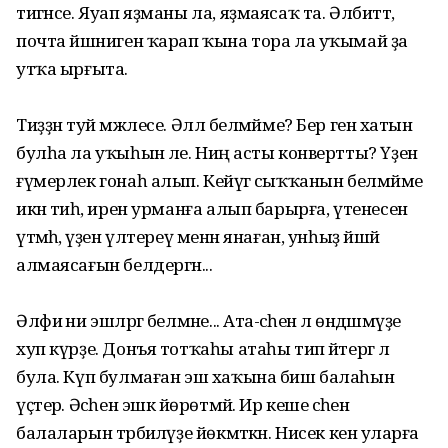
тигәнсе. Яуап яҙманы ла, яҙмаясаҡ та. Әлбиттә,
почта йәшниген ҡарап ҡына тора ла уҡымай ҙа
утҡа ырғыта.
Тиҙҙән туй мәжлесе. Әллә белмәйме? Бер генә хатын
булһа ла уҡыһын әле. Ниңә асты конвертты? Үҙенә
ғүмерлек гонаһ алып. Кейәүгә сыҡҡанын белмәйме
икән тиһә, ирен урманға алып барырға, үтенесен
үтәмәһә, үҙен үлтереү менән янаған, унһыҙ йәшәй
алмаясағын белдергән...
Әлфиә ни эшләргә белмәне... Ата-әсәһенә лә өндәшмәүҙе
хуп күрҙе. Донъя тотҡаһы атаһы тип әйтергә лә
була. Күп булмаған эш хаҡына биш балаһын
үҫтерә. Әсәһен эшкә йөрөтмәй. Ир кеше әсәһенә
балаларын тәрбиәләүҙе йөкмәткән. Нисек кенә уларға