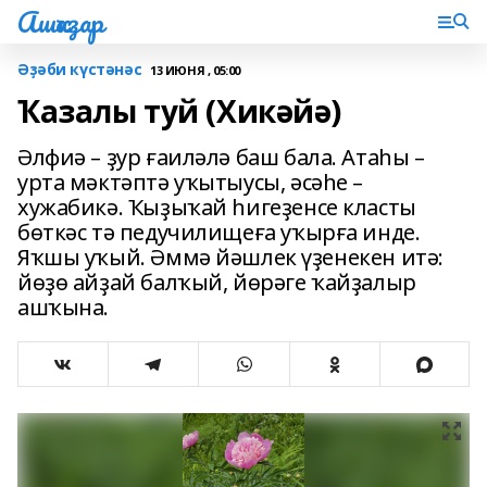
Ашҡаҙар
Әҙәби күстәнәс
13 ИЮНЯ , 05:00
Ҡазалы туй (Хикәйә)
Әлфиә – ҙур ғаиләлә баш бала. Атаһы –
урта мәктәптә уҡытыусы, әсәһе –
хужабикә. Ҡыҙыҡай һигеҙенсе класты
бөткәс тә педучилищеға уҡырға инде.
Яҡшы уҡый. Әммә йәшлек үҙенекен итә:
йөҙө айҙай балҡый, йөрәге ҡайҙалыр
ашҡына.