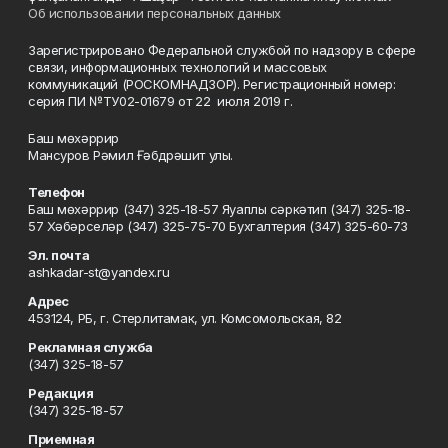
Об использовании персональных данных
Зарегистрировано Федеральной службой по надзору в сфере
связи, информационных технологий и массовых
коммуникаций (РОСКОМНАДЗОР). Регистрационный номер:
серия ПИ №ТУ02-01679 от 22 июля 2019 г.
Баш мөхәррир
Мансуров Рәмил Ғәбдрәшит улы.
Телефон
Баш мөхәррир (347) 325-18-57 Яуаплы сәркәтип (347) 325-18-
57 Хәбәрселәр (347) 325-75-70 Бухгалтерия (347) 325-60-73
Эл. почта
ashkadar-st@yandex.ru
Адрес
453124, РБ, г. Стерлитамак, ул. Комсомольская, 82
Рекламная служба
(347) 325-18-57
Редакция
(347) 325-18-57
Приемная