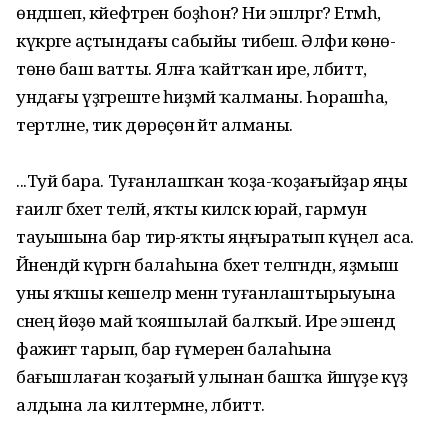
өндәшеп, кәйефтәрен боҙһон? Ни эшләргә? Етмәһә,
күкрәге аҫтындағы сабыйы тибешә. Әлфиә көнө-
төнө баш ватты. Ялға ҡайтҡан ире, әлбиттә,
ундағы үҙгәреште һиҙмәй ҡалманы. Һорашһа,
тертләне, тик дөрөҫөн әйтә алманы.
...Туй бара. Туғанлашҡан ҡоҙа-ҡоҙағыйҙар яңы
ғаиләгә бәхет теләй, яҡты киләсәк юрай, гармун
тауышына бар тирә-яҡты яңғыратып күңел аса.
Йәнендәй күргән балаһына бәхет теләгәндән, яҙмыш
уны яҡшы кешеләр менән туғанлаштырыуына
әсәнең йөҙө май ҡояшылай балҡый. Ире эшендә
фажиғәгә тарып, бар ғүмерен балаһына
бағышлаған ҡоҙағый улынан башҡа йәшәүҙе күҙ
алдына ла килтермәне, әлбиттә.