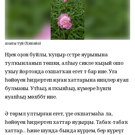
Ҡазалы туй (Хикәйә)
Нәҙек оҙон буйлы, ҡуңыр сәстәре яурынына
тулҡынланып төшкән, алһыу сикәле ҡыҙый ошо
уҡыу йортонда оҡшатҡан егет тә бар ине. Уға
һөйөүен һиҙҙертеп яҙған хаттарына ниңәлер яуап
булманы. Утһыҙ, ялҡынһыҙ, күмере һүнгән
яуапһыҙ мөхәббәт ине.
Ә төрмәлә ултырған егет, үҙе оҡшатмаһа ла,
һөйөүен һиҙҙертеп хаттар яуҙырҙы. Табаҡ-табаҡ
хаттар... Һине шунда-бында күрҙем, бер күреүгә