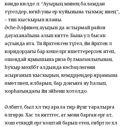
көндө килде лә: “Ауырың минең баламдан
түгелдер, юғиһә уны ер ҡуйынына тыҡмаҫ инең”,
– тип ҡысҡырып иланы.
Әсәһе Әлфиәнең ауыҙын да астырмай район
дауаханаһына алып китте. Бына ул бысаҡ
аҫтында ята. Тән йәрәхәтенә генә түгел, йән йәрәхәтенә лә
коридорҙағы бар кешеләргә ишеттерерлек итеп,
ошондай яҙмышына риза булмағанлығынан,
һуҡыр мөхәббәт алдында көсһөҙлөгөнән
асырғанып ҡысҡырып, кемдәрҙеңдер ярҙамына
өмөтләнеп, ялбарып, бар донъяға яу һалып,
ҡорһағындағы йән эйәһенән ҡотолдо.
Әлбиттә, был хәл тиҙ арала тирә-йүнгә таралырға
өлгөрҙө. Хас та әкиәттәгесә, ат менән барған ергә ат,
ҡош еткәндәй ергә ҡоштай барып етеп, ғибрәтле хәл