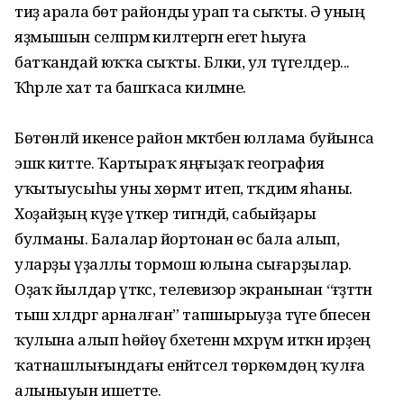
тиҙ арала бөтә районды урап та сыҡты. Ә уның
яҙмышын селпәрәмә килтергән егет һыуға
батҡандай юҡҡа сыҡты. Бәлки, ул түгелдер...
Ҡәһәрле хат та башҡаса килмәне.
Бөтөнләй икенсе район мәктәбенә юллама буйынса
эшкә китте. Ҡартыраҡ яңғыҙаҡ география
уҡытыусыһы уны хөрмәт итеп, тәҡдим яһаны.
Хоҙайҙың күҙе үткер тигәндәй, сабыйҙары
булманы. Балалар йортонан өс бала алып,
уларҙы үҙаллы тормош юлына сығарҙылар.
Оҙаҡ йылдар үткәс, телевизор экранынан “ғәҙәттән
тыш хәлдәргә арналған” тапшырыуҙа тәүге бәпесен
ҡулына алып һөйөү бәхетенән мәхрүм иткән ирҙең
ҡатнашлығындағы енәйәтсел төркөмдөң ҡулға
алыныуын ишетте.