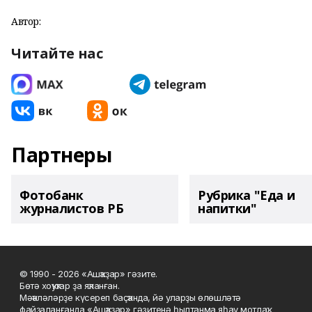
Автор:
Читайте нас
Партнеры
Фотобанк
Рубрика "Еда и
журналистов РБ
напитки"
© 1990 - 2026 «Ашҡаҙар» гәзите.
Бөтә хоҡуҡтар ҙа яҡланған.
Мәҡәләләрҙе күсереп баҫҡанда, йә уларҙы өлөшләтә
файҙаланғанда «Ашҡаҙар» гәзитенә һылтанма яһау мотлаҡ.