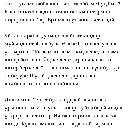
егет тә уға мөкиббән икән. Тик... мөхәббәтме һуң был?..
Класс етәксеһе лә диплом алғас ҡына тормош
ҡорорға кәңәш бирә. Һәр нәмәнең үҙ ваҡыты тигәндәй.
Уйлап ҡараһаң, уның өсөн йән атҡандар
муйындан тиһәң дә була. Өләсәһе һеңлеһен усына
ултыртып: “Ҡыҙым, ҡыҙым – ҡыҙ кеше, ҡыҙыма
килер йөҙ кеше. Йөҙ кешенең араһынан алып
китер бер кеше”, – тип һамаҡлаған кеүек булыр
әле берәүһе. Шул йөҙ кешенең араһынан
комбинатта эшләгәнен һайланы.
Дипломлы белгес булып үҙ районына эшкә
урынлашты. Ижәп уҡыттылар. Туйҙы бер йылдан
үткәрергә килештеләр. Ни ғәжәп, төрмәнән тағы ла хат
килде. Күп ҡалманы тип... Тиҙҙән ҡайтырмын,