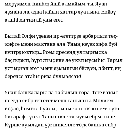
мәхрүммен, һинһеҙ йәшәй алмайым, ти. Яуап
яҙмаһа ла, аҙна һайын хаттар яуа ғына. Һөйөү
алиһәһенә тиңләй уны егет.
Былай Әлфиә үҙенең ир-егеттәрҙе арбарлыҡ төҫ-
ҡиәфәте менән маҡтана ала. Уның кеүек зифа буй
күптәрҙә юҡтыр... Рәсем дәресендә ултырғысҡа
баҫтырып, һүрәтләтмәҫ ине әле уҡытыусыһы. Төрмәлә
ултырған егет менән яҙмышын бәйләүенә, әлбиттә, иң
беренсе атаһы риза булмаясаҡ!
Унан башҡалары ла табылып тора. Теге ваҡыт
поезда сибәр генә егет менән танышты. Мөләйем
йөҙлө, һомғол буйлы, тыныс холоҡло егет тә уға
битараф түгел. Танышҡас та, яусы ебәрәм, тине.
Күрше ауылдан үҙе шикелле төҫкә-башҡа сибәр