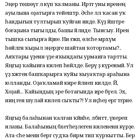
Эңер төшөүгә лә күп ҡалманы. Иртәгә уны иренең
ауылына оҙатырға тейештәр. Әсәһе әллә ҡасан уҡ
һандығын тултырып ҡуйған инде. Күҙ йәштәре
боғаҙына тығылды, башы әйләнде. Тынсыу. Ирен
тышҡа сығырға әйҙәне. Ни ғәжәп, өләсәһе мәрхүмә
һөйләгән ҡыҙыл эңерҙәге шайтан ҡотортамы?..
Аяҡтары үҙенән-үҙе яҡындағы урманға тартты.
Яңғыҙ ҡайынға килеп һөйәлде. Берәү ҙә күренмәй. Ул
үҙ хәжәтен башҡарырға ҡуйы ҡыуаҡтар араһына
юлланды. Оҙаҡламай кире әйләнеп килде. Йә,
Хоҙай... Ҡайындың эре ботағында ире бәүелә. Эх,
ниңә генә шулай килеп сыҡты?! Ул иҫһеҙ ергә тәгәрәне.
Яңғыҙ балаһынан ҡалған ҡәйнәһе, әлбиттә, үкереп
иланы. Балаһының бәхетһеҙлеген килененән күрҙе.
Ата-әсәһе менән бергә судҡа бирәм тип ҡурҡытты. Бер