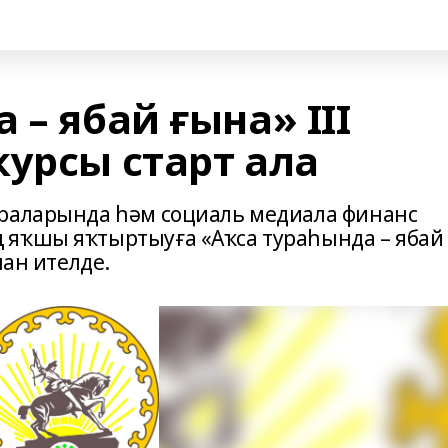
 – ябай ғына» III
урсы старт ала
араларында һәм социаль медиала финанс
 яҡшы яҡтыртыуға «Аҡса тураһында – ябай
лан ителде.