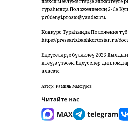
шәхси мәғлүмәттәрҙе эшкәртеүгә р
тураһында Положениеның 2-Се Ҡуш
pr0dengi.prosto@yandex.ru.
Конкурс Тураһында Положение түб
https://pressarb.bashkortostan.ru/do
Еңеүселәрҙе бүләкләү 2025 йылдың
итеүҙә үтәсәк. Еңеүселәр дипломд
аласаҡ.
Автор:
Рамиль Мансуров
Читайте нас