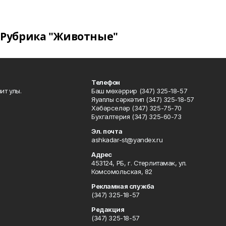
Рубрика "Животные"
Телефон
ит улы.
Баш мөхәррир (347) 325-18-57
Яуаплы сәркәтип (347) 325-18-57
Хәбәрселәр (347) 325-75-70
Бухгалтерия (347) 325-60-73
Эл. почта
ashkadar-st@yandex.ru
Адрес
453124, РБ, г. Стерлитамак, ул.
Комсомольская, 82
Рекламная служба
(347) 325-18-57
Редакция
(347) 325-18-57