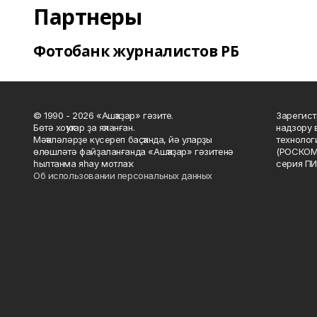
Партнеры
Фотобанк журналистов РБ
© 1990 - 2026 «Ашҡаҙар» гәзите.
Зарегист
Бөтә хоҡуҡтар ҙа яҡланған.
надзору 
Мәҡәләләрҙе күсереп баҫҡанда, йә уларҙы
технолог
өлөшләтә файҙаланғанда «Ашҡаҙар» гәзитенә
(РОСКОМ
һылтанма яһау мотлаҡ.
серия ПИ
Об использовании персональных данных