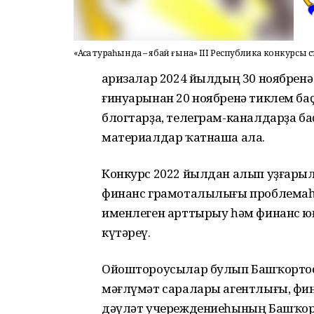
«Аҡса тураһында – ябай ғына» III Республика конкурсы с
Ғаризалар 2024 йылдың 30 ноябренә
ғинуарынан 20 ноябренә тиклем баҫ
блогтарҙа, телеграм-каналдарҙа б
материалдар ҡатнаша ала.
Конкурс 2022 йылдан алып уҙғары
финанс грамоталылығы проблемаһ
именлеген арттырыу һәм финанс ю
күтәреү.
Ойоштороусылар булып Башҡортос
мәғлүмәт саралары агентлығы, фи
дәүләт учереждениеһының Башҡорт