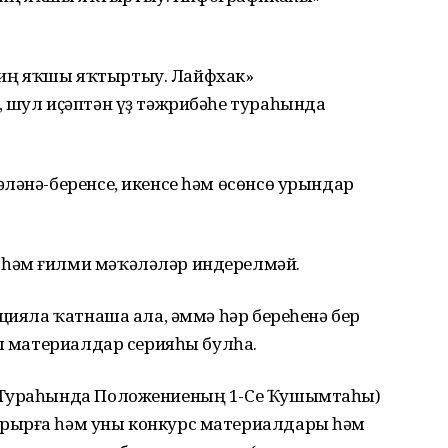
иң яҡшы яҡтыртыу. Лайфхак»
, шул иҫәптән үҙ тәжрибәһе тураһында
ләнә-беренсе, икенсе һәм өсөнсө урындар
һәм ғилми мәҡәләләр индерелмәй.
ацияла ҡатнаша ала, әммә һәр береһенә бер
ыл материалдар серияһы булһа.
 Тураһында Положениеның 1-Се Ҡушымтаһы)
рырға һәм уны конкурс материалдары һәм