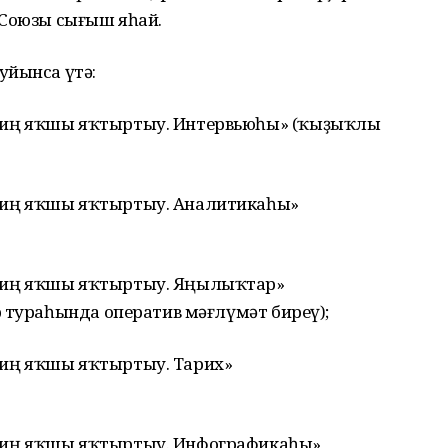
 Союзы сығыш яһай.
уйынса үтә:
иң яҡшы яҡтыртыу. Интервьюһы» (ҡыҙыҡлы
иң яҡшы яҡтыртыу. Аналитикаһы»
 иң яҡшы яҡтыртыу. Яңылыҡтар»
 тураһында оператив мәғлүмәт биреү);
иң яҡшы яҡтыртыу. Тарих»
иң яҡшы яҡтыртыу. Инфографикаһы»