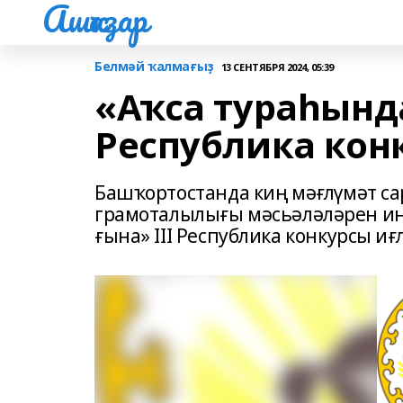
Ашҡаҙар
Белмәй ҡалмағыҙ
13 СЕНТЯБРЯ 2024, 05:39
«Аҡса тураһында
Республика конк
Башҡортостанда киң мәғлүмәт с
грамоталылығы мәсьәләләрен иң
ғына» III Республика конкурсы иғ