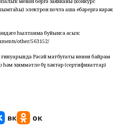
изалыҡ менән бергә заявканы (конкурс
ымтаһы) электрон почта аша ебәрергә кәрәк
әндәге һылтанма буйынса асыҡ:
cuments/other/563152/
 ғинуарында Рәсәй матбуғаты көнөн байрам
ар һәм ҡиммәтле бүләктәр (сертификаттар)