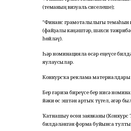
(теманың визуаль сиселеше);
"Финанс грамоталылығы темаһын 
(файҙалы кәңәштәр, шәхси тәжрибә
һөйләү).
Һәр номинацияла өсәр еңеүсе билдә
яулаусылар.
Конкурсҡа реклама материалдары 
Бер ғариза биреүсе бер нисә номин
йәки өс эштән артыҡ түгел, әгәр б
Ҡатнашыу өсөн заявканы (Конкурс
билдәләнгән форма буйынса тулты