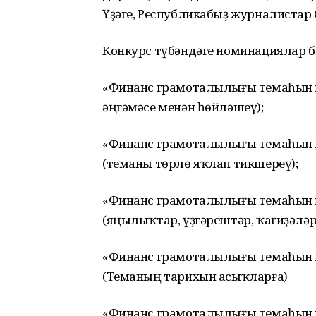
Үҙәге, Республикабыҙ журналистар
Конкурс түбәндәге номинациялар б
«Финанс грамоталылығы темаһын 
әңгәмәсе менән һөйләшеү);
«Финанс грамоталылығы темаһын 
(теманы төрлө яҡлап тикшереү);
«Финанс грамоталылығы темаһын
(яңылыҡтар, үҙгәрештәр, ҡағиҙәләр
«Финанс грамоталылығы темаһын 
(Теманың тарихын асыҡларға)
«Финанс грамоталылығы темаһын 