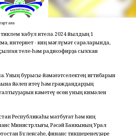
тарт ала
 тиклем ҡабул ителә. 2024 йылдың 1
ма, интернет - киң мәғлүмәт сараларында,
аҫылған теле-һәм радиоэфирҙа сыҡҡан
ла. Уның бурысы-йәмәғәтселектең иғтибарын
ына йәлеп итеү һәм граждандарҙың
ғалтыуҙарын кәметеү өсөн уның кимәлен
тан Республикаһы матбуғат һәм киң
нанс Министрлығы, Рәсәй Банкының Урал
остан Бүлексәһе, финанс тикшеренеүҙәре