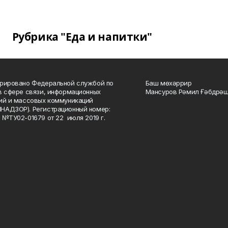
Рубрика "Еда и напитки"
рировано Федеральной службой по
Баш мөхәррир
в сфере связи, информационных
Мансуров Рәмил Ғәбдрәш
ий и массовых коммуникаций
НАДЗОР). Регистрационный номер:
 №ТУ02-01679 от 22 июля 2019 г.