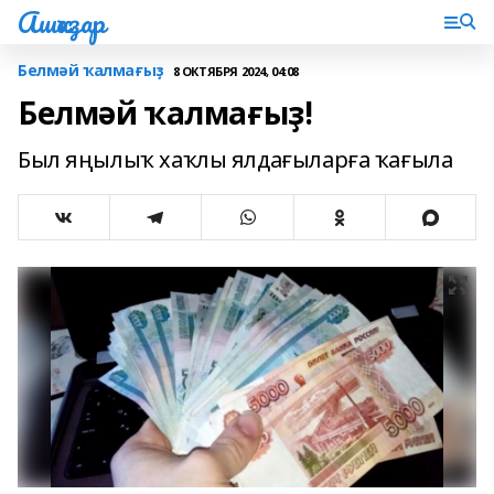
Ашҡаҙар
Белмәй ҡалмағыҙ
8 ОКТЯБРЯ 2024, 04:08
Белмәй ҡалмағыҙ!
Был яңылыҡ хаҡлы ялдағыларға ҡағыла