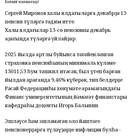
Белмәй ҡалмағыҙ!
Сергей Миронов хаҡлы ялдағыларға декабрҙә 13
пенсия түләргә тәҡдим итте.
Хаҡлы ялдағылар 13-сө пенсияны декабрь
аҙағында түләргә уйлайҙар.
2025 йылда ҡартлыҡ буйынса тәғәйенләнгән
страховка пенсияһының минималь күләме
13011,53 һум тәшкил итәсәк, был үтеп барған
йылдан ҡарағанда 9,46% күберәк, тип белдерҙе
Рәсәй Федерацияһы хөкүмәте ҡарамағындағы
Финанс университетының йәмәғәт финанстары
кафедраһы доценты Игорь Балынин.
Эшләүсе һәм эшләмәгән оло йәштәге
пенсионерҙарға түләүҙәрҙе инфляция булһа -