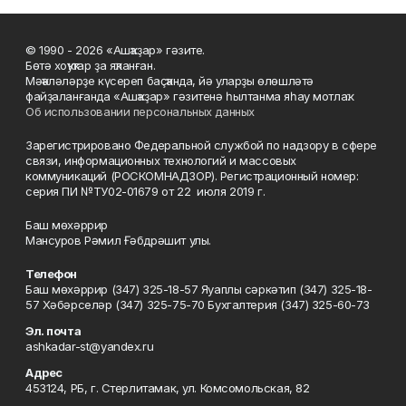
© 1990 - 2026 «Ашҡаҙар» гәзите.
Бөтә хоҡуҡтар ҙа яҡланған.
Мәҡәләләрҙе күсереп баҫҡанда, йә уларҙы өлөшләтә
файҙаланғанда «Ашҡаҙар» гәзитенә һылтанма яһау мотлаҡ.
Об использовании персональных данных
Зарегистрировано Федеральной службой по надзору в сфере
связи, информационных технологий и массовых
коммуникаций (РОСКОМНАДЗОР). Регистрационный номер:
серия ПИ №ТУ02-01679 от 22 июля 2019 г.
Баш мөхәррир
Мансуров Рәмил Ғәбдрәшит улы.
Телефон
Баш мөхәррир (347) 325-18-57 Яуаплы сәркәтип (347) 325-18-
57 Хәбәрселәр (347) 325-75-70 Бухгалтерия (347) 325-60-73
Эл. почта
ashkadar-st@yandex.ru
Адрес
453124, РБ, г. Стерлитамак, ул. Комсомольская, 82