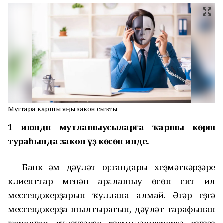
Муттарға ҡаршы яңы закон сыҡты
1 июндән мутлашыусыларға ҡаршы көрәш
тураһында закон үҙ көсөнә инде.
— Банк һәм дәүләт органдары хеҙмәткәрҙәре
клиенттар менән аралашыу өсөн сит ил
мессенджерҙарын ҡуллана алмай. Әгәр һеҙгә
мессенджерҙа шылтыратып, дәүләт тарафынан
ҡаралған түләүҙәрҙе рәсмиләштерергә вәғәҙә