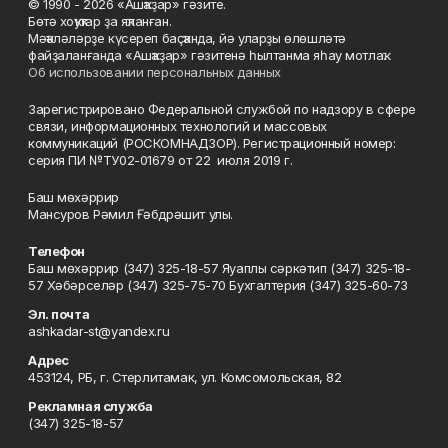
© 1990 - 2026 «Ашҡаҙар» гәзите.
Бөтә хоҡуҡтар ҙа яҡланған.
Мәҡәләләрҙе күсереп баҫҡанда, йә уларҙы өлөшләтә
файҙаланғанда «Ашҡаҙар» гәзитенә һылтанма яһау мотлаҡ.
Об использовании персональных данных
Зарегистрировано Федеральной службой по надзору в сфере
связи, информационных технологий и массовых
коммуникаций (РОСКОМНАДЗОР). Регистрационный номер:
серия ПИ №ТУ02-01679 от 22 июля 2019 г.
Баш мөхәррир
Мансуров Рәмил Ғәбдрәшит улы.
Телефон
Баш мөхәррир (347) 325-18-57 Яуаплы сәркәтип (347) 325-18-
57 Хәбәрселәр (347) 325-75-70 Бухгалтерия (347) 325-60-73
Эл. почта
ashkadar-st@yandex.ru
Адрес
453124, РБ, г. Стерлитамак, ул. Комсомольская, 82
Рекламная служба
(347) 325-18-57