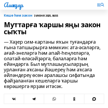
Ашҡаҙар
Кеше һәм закон
3 ИЮНЯ 2025, 06:55
Муттарға ҡаршы яңы закон
сыҡты
— Хәҙер сим-картаны яҡын туғандарға
ғына тапшырырға мөмкин: ата-әсәләргә,
ағай-энеләргә һәм апай-һеңлеләргә,
олатай-өләсәйҙәргә, балаларға һәм
ейәндәргә. Был мутлашыусыларҙың
урланған аҡсаны йәшереү һәм аҡсаға
әйләндереү өсөн аралашсы сифатында
файҙаланған кешеләргә ҡаршы
көрәшергә ярҙам итәсәк.