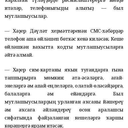
итһәләр, телефонығыҙҙы һалығыҙ — был
мутлашыусылар.
— Хәҙер Дәүләт хеҙмәттәренән СМС-хәбәрҙәр
телефон аша һөйләшеп бөткәс кенә киләсәк. Кеше
һөйләшкән ваҡытта кодты мутлашыусыларға
әйтә алмай.
— Хәҙер сим-картаны яҡын туғандарға ғына
тапшырырға мөмкин: ата-әсәләргә, ағай-
энеләргә һәм апай-һеңлеләргә, олатай-өләсәйҙәргә,
балаларға һәм ейәндәргә. Был
мутлашыусыларҙың урланған аҡсаны йәшереү
һәм аҡсаға әйләндереү өсөн аралашсы
сифатында файҙаланған кешеләргә ҡаршы
көрәшергә ярҙам итәсәк.