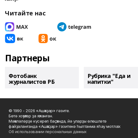
Читайте нас
Партнеры
Фотобанк
Рубрика "Еда и
журналистов РБ
напитки"
© 1990 - 2026 «Ашҡаҙар» гәзите.
Бөтә хоҡуҡтар ҙа яҡланған.
Мәҡәләләрҙе күсереп баҫҡанда, йә уларҙы өлөшләтә
файҙаланғанда «Ашҡаҙар» гәзитенә һылтанма яһау мотлаҡ.
Об использовании персональных данных