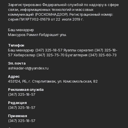
Зарегистрировано Федеральной службой по надзору в сфере
связи, информационных технологий и массовых
коммуникаций (РОСКОМНАДЗОР). Регистрационный номер:
серия ПИ №ТУ02-01679 от 22 июля 2019 г.
Баш мөхәррир
Мансуров Рәмил Ғәбдрәшит улы.
Телефон
Баш мөхәррир (347) 325-18-57 Яуаплы сәркәтип (347) 325-18-
57 Хәбәрселәр (347) 325-75-70 Бухгалтерия (347) 325-60-73
Эл. почта
ashkadar-st@yandex.ru
Адрес
453124, РБ, г. Стерлитамак, ул. Комсомольская, 82
Рекламная служба
(347) 325-18-57
Редакция
(347) 325-18-57
Приемная
(347) 325-18-57