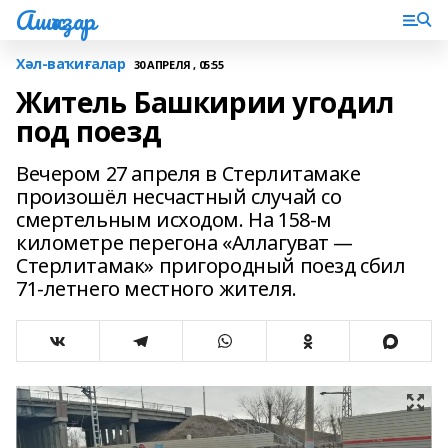
Ашҡаҙар
Хәл-ваҡиғалар
30 АПРЕЛЯ , 05:55
Житель Башкирии угодил
под поезд
Вечером 27 апреля в Стерлитамаке
произошёл несчастный случай со
смертельным исходом. На 158-м
километре перегона «Аллагуват —
Стерлитамак» пригородный поезд сбил
71-летнего местного жителя.