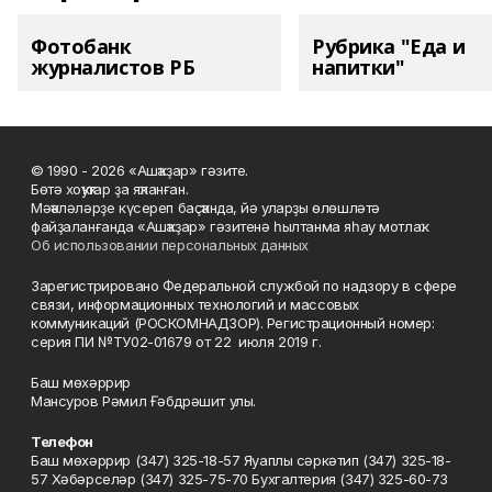
Фотобанк
Рубрика "Еда и
журналистов РБ
напитки"
© 1990 - 2026 «Ашҡаҙар» гәзите.
Бөтә хоҡуҡтар ҙа яҡланған.
Мәҡәләләрҙе күсереп баҫҡанда, йә уларҙы өлөшләтә
файҙаланғанда «Ашҡаҙар» гәзитенә һылтанма яһау мотлаҡ.
Об использовании персональных данных
Зарегистрировано Федеральной службой по надзору в сфере
связи, информационных технологий и массовых
коммуникаций (РОСКОМНАДЗОР). Регистрационный номер:
серия ПИ №ТУ02-01679 от 22 июля 2019 г.
Баш мөхәррир
Мансуров Рәмил Ғәбдрәшит улы.
Телефон
Баш мөхәррир (347) 325-18-57 Яуаплы сәркәтип (347) 325-18-
57 Хәбәрселәр (347) 325-75-70 Бухгалтерия (347) 325-60-73