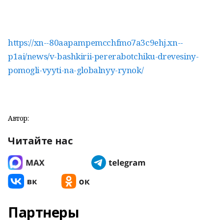
https://xn--80aapampemcchfmo7a3c9ehj.xn--
p1ai/news/v-bashkirii-pererabotchiku-drevesiny-
pomogli-vyyti-na-globalnyy-rynok/
Автор:
Читайте нас
Партнеры