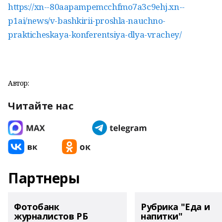
https://xn--80aapampemcchfmo7a3c9ehj.xn--
p1ai/news/v-bashkirii-proshla-nauchno-
prakticheskaya-konferentsiya-dlya-vrachey/
Автор:
Читайте нас
Партнеры
Фотобанк
Рубрика "Еда и
журналистов РБ
напитки"