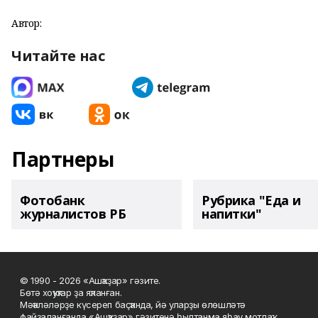
Автор:
Читайте нас
Партнеры
Фотобанк
Рубрика "Еда и
журналистов РБ
напитки"
© 1990 - 2026 «Ашҡаҙар» гәзите.
Бөтә хоҡуҡтар ҙа яҡланған.
Мәҡәләләрҙе күсереп баҫҡанда, йә уларҙы өлөшләтә
файҙаланғанда «Ашҡаҙар» гәзитенә һылтанма яһау мотлаҡ.