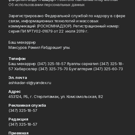
Об использовании персональных данных
Зарегистрировано Федеральной службой по надзору в сфере
связи, информационных технологий и массовых
коммуникаций (РОСКОМНАДЗОР). Регистрационный номер:
серия ПИ №ТУ02-01679 от 22 июля 2019 г.
Баш мөхәррир
Мансуров Рәмил Ғәбдрәшит улы.
Телефон
Баш мөхәррир (347) 325-18-57 Яуаплы сәркәтип (347) 325-18-
57 Хәбәрселәр (347) 325-75-70 Бухгалтерия (347) 325-60-73
Эл. почта
ashkadar-st@yandex.ru
Адрес
453124, РБ, г. Стерлитамак, ул. Комсомольская, 82
Рекламная служба
(347) 325-18-57
Редакция
(347) 325-18-57
Приемная