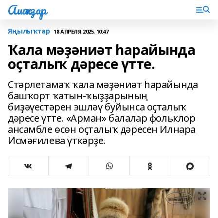
Ашҡаҙар
Яңылыҡтар
18 АПРЕЛЯ 2025, 10:47
Ҡала мәҙәниәт һарайында
оҫталыҡ дәресе үтте.
Стәрлетамаҡ ҡала мәҙәниәт һарайында
башҡорт ҡатын-ҡыҙҙарының
биҙәүестәрен эшләү буйынса оҫталыҡ
дәресе үтте. «Арман» балалар фольклор
ансамбле өсөн оҫталыҡ дәресен Илнара
Исмәғилева үткәрҙе.