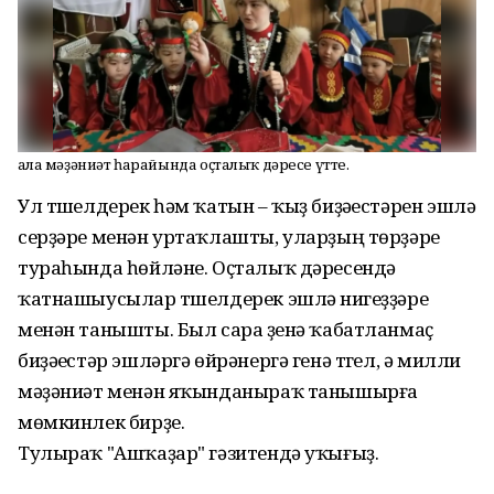
Ҡала мәҙәниәт һарайында оҫталыҡ дәресе үтте.
Ул түшелдерек һәм ҡатын – ҡыҙ биҙәүестәрен эшләү
серҙәре менән уртаҡлашты, уларҙың төрҙәре
тураһында һөйләне. Оҫталыҡ дәресендә
ҡатнашыусылар түшелдерек эшләү нигеҙҙәре
менән танышты. Был сара үҙенә ҡабатланмаҫ
биҙәүестәр эшләргә өйрәнергә генә түгел, ә милли
мәҙәниәт менән яҡынданыраҡ танышырға
мөмкинлек бирҙе.
Тулыраҡ "Ашҡаҙар" гәзитендә уҡығыҙ.