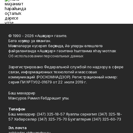
© 1990 - 2026 «Ашҡаҙар» гәзите.
Бөтә хоҡуҡтар ҙа яҡланған.
Мәҡәләләрҙе күсереп баҫҡанда, йә уларҙы өлөшләтә
файҙаланғанда «Ашҡаҙар» гәзитенә һылтанма яһау мотлаҡ.
Об использовании персональных данных
Зарегистрировано Федеральной службой по надзору в сфере
связи, информационных технологий и массовых
коммуникаций (РОСКОМНАДЗОР). Регистрационный номер:
серия ПИ №ТУ02-01679 от 22 июля 2019 г.
Баш мөхәррир
Мансуров Рәмил Ғәбдрәшит улы.
Телефон
Баш мөхәррир (347) 325-18-57 Яуаплы сәркәтип (347) 325-18-
57 Хәбәрселәр (347) 325-75-70 Бухгалтерия (347) 325-60-73
Эл. почта
ashkadar-st@yandex.ru