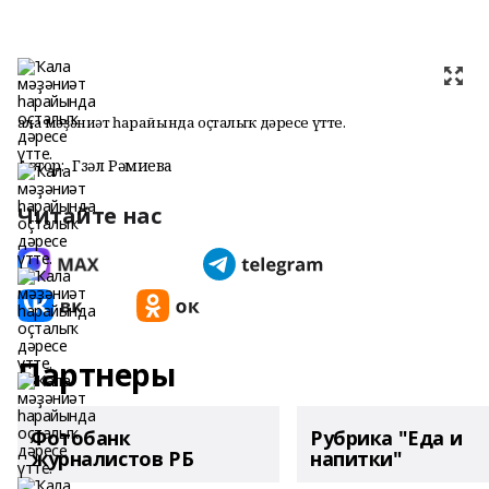
Ҡала мәҙәниәт һарайында оҫталыҡ дәресе үтте.
Автор:
Гүзәл Рәмиева
Читайте нас
Партнеры
Фотобанк
Рубрика "Еда и
журналистов РБ
напитки"