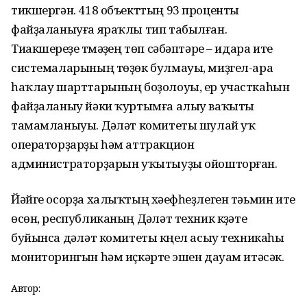
тикшергән. 418 объекттың 93 проценты
файҙаланыуға яраҡлы тип табылған.
Тиакшереүҙе үтмәүҙең төп сәбәптәре – идара итеү
системаларының төҙөк булмауы, миҙгел-ара
һаҡлау шарттарының боҙолоуы, ер участкаһын
файҙаланыу йәки ҡуртымға алыу ваҡыты
тамамланыуы. Дәүләт комитеты шулай уҡ
операторҙарҙы һәм аттракцион
администраторҙарын уҡытыуҙы ойошторған.
Йәйге осорҙа халыҡтың хәүефһеҙлеген тәьмин итеү
өсөн, республиканың Дәүләт техник күҙәтеү
буйынса дәүләт комитеты күңел асыу техникаһы
мониторингын һәм иҫкәртеү эшен дауам итәсәк.
Автор: