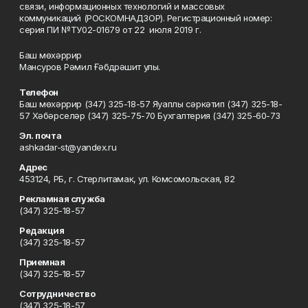
связи, информационных технологий и массовых
коммуникаций (РОСКОМНАДЗОР). Регистрационный номер:
серия ПИ №ТУ02-01679 от 22 июля 2019 г.
Баш мөхәррир
Мансуров Рәмил Ғәбдрәшит улы.
Телефон
Баш мөхәррир (347) 325-18-57 Яуаплы сәркәтип (347) 325-18-
57 Хәбәрселәр (347) 325-75-70 Бухгалтерия (347) 325-60-73
Эл. почта
ashkadar-st@yandex.ru
Адрес
453124, РБ, г. Стерлитамак, ул. Комсомольская, 82
Рекламная служба
(347) 325-18-57
Редакция
(347) 325-18-57
Приемная
(347) 325-18-57
Сотрудничество
(347) 325-18-57