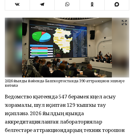
2026 йылдың йәйендә Башҡортостанда 390 аттракцион эшләүе
көтөлә
Ведомство күҙәтеүендә 547 берәмек күңел асыу
ҡорамалы, шул иҫәптән 129 ҡышҡы тау
иҫәпләнә. 2026 йылдың яҙында
аккредитацияланған лабораториялар
белгестәре аттракциондарҙың техник торошон