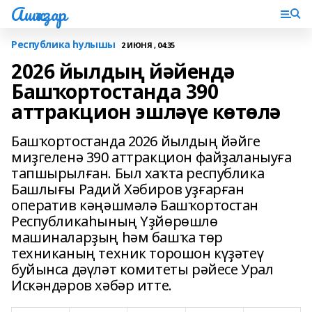
Ашҡаҙар
Республика һулышы
2 ИЮНЯ , 04:35
2026 йылдың йәйендә
Башҡортостанда 390
аттракцион эшләүе көтөлә
Башҡортостанда 2026 йылдың йәйге
миҙгеленә 390 аттракцион файҙаланыуға
тапшырылған. Был хаҡта республика
Башлығы Радий Хәбиров уҙғарған
оператив кәңәшмәлә Башҡортостан
Республикаһының Үҙйөрөшлө
машиналарҙың һәм башҡа төр
техниканың техник торошон күҙәтеү
буйынса дәүләт комитеты рәйесе Урал
Искәндәров хәбәр итте.