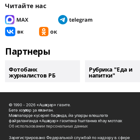
Читайте нас
Партнеры
Фотобанк
Рубрика "Еда и
журналистов РБ
напитки"
© 1990 - 2026 «Ашҡаҙар» гәзите.
Бөтә хоҡуҡтар ҙа яҡланған.
Мәҡәләләрҙе күсереп баҫҡанда, йә уларҙы өлөшләтә
файҙаланғанда «Ашҡаҙар» гәзитенә һылтанма яһау мотлаҡ.
Об использовании персональных данных
Зарегистрировано Федеральной службой по надзору в сфере