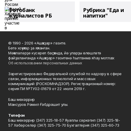
Фотобанк
Рубрика "Еда и
журналистов РБ
напитки"
© 1990 - 2026 «Ашҡаҙар» гәзите.
Бөтә хоҡуҡтар ҙа яҡланған.
Мәҡәләләрҙе күсереп баҫҡанда, йә уларҙы өлөшләтә
файҙаланғанда «Ашҡаҙар» гәзитенә һылтанма яһау мотлаҡ.
Об использовании персональных данных
Зарегистрировано Федеральной службой по надзору в сфере
связи, информационных технологий и массовых
коммуникаций (РОСКОМНАДЗОР). Регистрационный номер:
серия ПИ №ТУ02-01679 от 22 июля 2019 г.
Баш мөхәррир
Мансуров Рәмил Ғәбдрәшит улы.
Телефон
Баш мөхәррир (347) 325-18-57 Яуаплы сәркәтип (347) 325-18-
57 Хәбәрселәр (347) 325-75-70 Бухгалтерия (347) 325-60-73