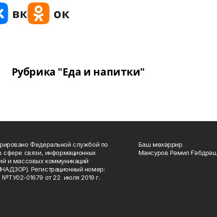
Рубрика "Еда и напитки"
рировано Федеральной службой по
Баш мөхәррир
в сфере связи, информационных
Мансуров Рәмил Ғәбдрәш
ий и массовых коммуникаций
НАДЗОР). Регистрационный номер:
 №ТУ02-01679 от 22 июля 2019 г.