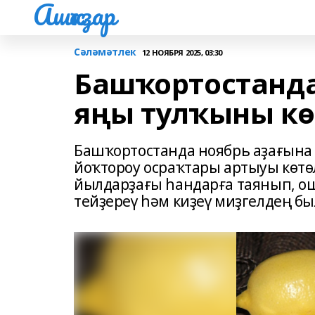
Ашҡаҙар
Сәләмәтлек
12 НОЯБРЯ 2025, 03:30
Башҡортостанда
яңы тулҡыны кө
Башҡортостанда ноябрь аҙағына
йоҡтороу осраҡтары артыуы көтөл
йылдарҙағы һандарға таянып, о
тейҙереү һәм киҙеү миҙгелдең был