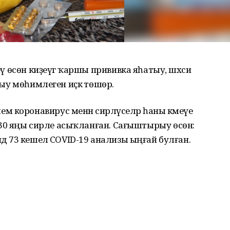
теү өсөн киҙеүгә ҡаршы прививка яһатыу, шәхси
рыу мөһимлеген иҫкә төшөрә.
 коронавирус менән сирләүселәр һаны кәмеүе
тә 30 яңы сирле асыҡланған. Сағыштырыу өсөн:
дә 73 кешелә COVID-19 анализы ыңғай булған.