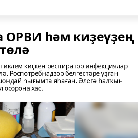
 ОРВИ һәм киҙеүҙең
төлә
 тиклем киҫкен респиратор инфекциялар
ә. Роспотребнадзор белгестәре уҙған
шондай һығымта яһаған. Әлегә һалҡын
 осорона хас.