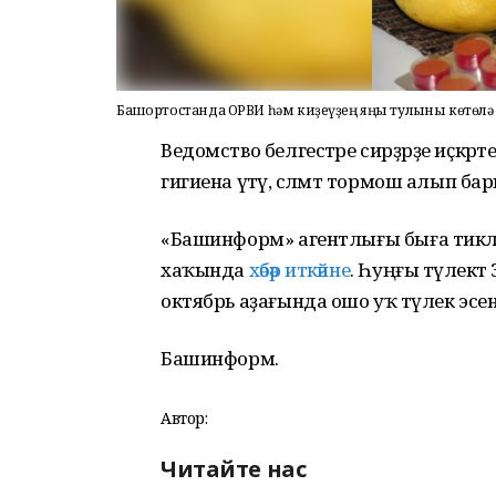
Башҡортостанда ОРВИ һәм киҙеүҙең яңы тулҡыны көтөлә
Ведомство белгестәре сирҙәрҙе иҫкәр
гигиена үтәү, сәләмәт тормош алып ба
«Башинформ» агентлығы быға тиклем
хаҡында
хәбәр иткәйне
. Һуңғы тәүлек
октябрь аҙағында ошо уҡ тәүлек эсен
Башинформ.
Автор:
Читайте нас