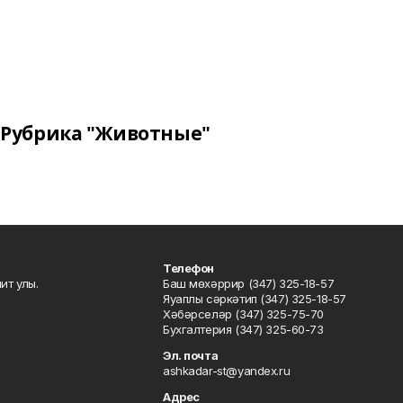
Рубрика "Животные"
Телефон
ит улы.
Баш мөхәррир (347) 325-18-57
Яуаплы сәркәтип (347) 325-18-57
Хәбәрселәр (347) 325-75-70
Бухгалтерия (347) 325-60-73
Эл. почта
ashkadar-st@yandex.ru
Адрес