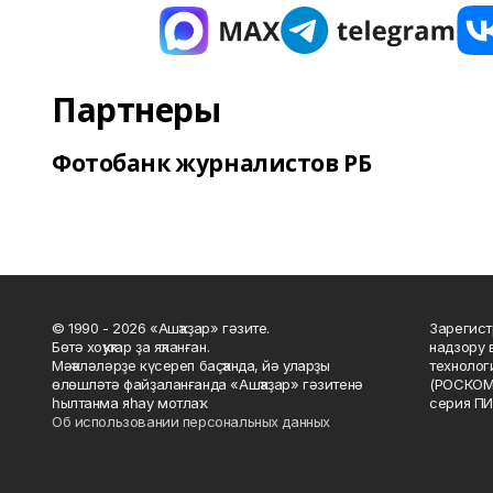
Партнеры
Фотобанк журналистов РБ
© 1990 - 2026 «Ашҡаҙар» гәзите.
Зарегист
Бөтә хоҡуҡтар ҙа яҡланған.
надзору 
Мәҡәләләрҙе күсереп баҫҡанда, йә уларҙы
технолог
өлөшләтә файҙаланғанда «Ашҡаҙар» гәзитенә
(РОСКОМ
һылтанма яһау мотлаҡ.
серия ПИ
Об использовании персональных данных