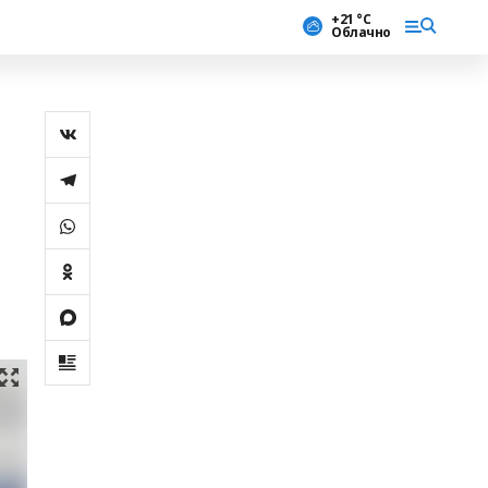
+21 °С
Облачно